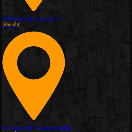
19 Trần Quý Kiên, Cầu Giấy, HN.
(Bản Đồ)
336 Nguyễn Văn Cừ, Long Biên, HN.