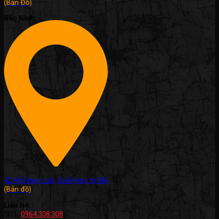
(Bản Đồ)
Bắc Ninh:
42 Hồ Ngọc Lân, Suối Hoa, tp BN.
(Bản đồ)
Liên Hệ:
SĐT:
0964.308.308