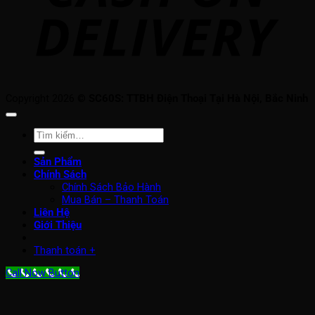
Copyright 2026 ©
SC60S: TTBH Điện Thoại Tại Hà Nội, Bắc Ninh
Tìm
kiếm:
Sản Phẩm
Chính Sách
Chính Sách Bảo Hành
Mua Bán – Thanh Toán
Liên Hệ
Giới Thiệu
Thanh toán
+
Call Now Button