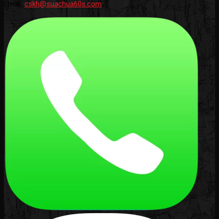
Email:
cskh@suachua60s.com