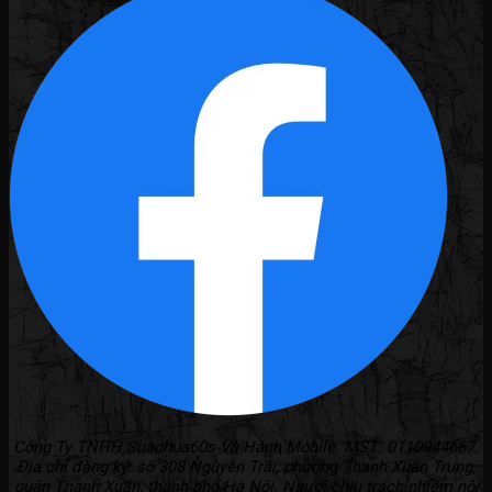
Công Ty TNHH Suachua60s Và Hành Mobile. MST: 0110944667.
Địa chỉ đăng ký: số 308 Nguyễn Trãi, phường Thanh Xuân Trung,
quận Thanh Xuân, thành phố Hà Nội. Người chịu trách nhiệm nội