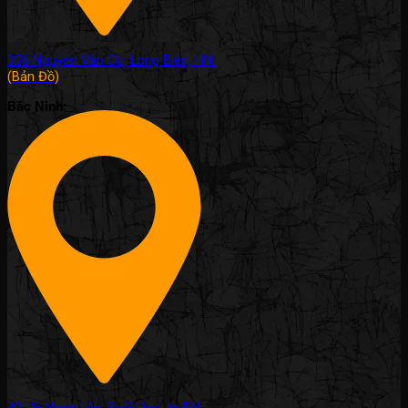
336 Nguyễn Văn Cừ, Long Biên, HN.
(Bản Đồ)
Bắc Ninh: