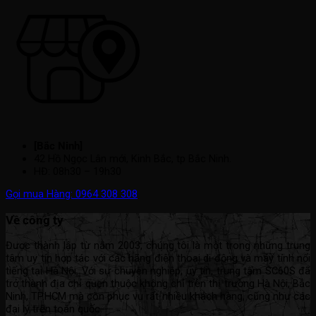
[Bắc Ninh]
42 Hồ Ngọc Lân mới, Kinh Bắc, tp Bắc Ninh.
HĐ: 08h30 – 19h30
Gọi mua Hàng: 0964 308 308
Về công ty
Được thành lập từ năm 2003, chúng tôi là một trong những trung
tâm uy tín hợp tác với các hãng điện thoại di động và máy tính nổi
tiếng tại Hà Nội. Với sự chuyên nghiệp, uy tín, trung tâm SC60S đã
trở thành địa chỉ quen thuộc không chỉ trên thị trường Hà Nội, Bắc
Ninh, TP.HCM mà còn phục vụ rất nhiều khách hàng, cũng như các
đại lý trên toàn quốc.