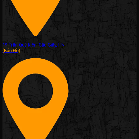
19 Trần Quý Kiên, Cầu Giấy, HN.
(Bản Đồ)