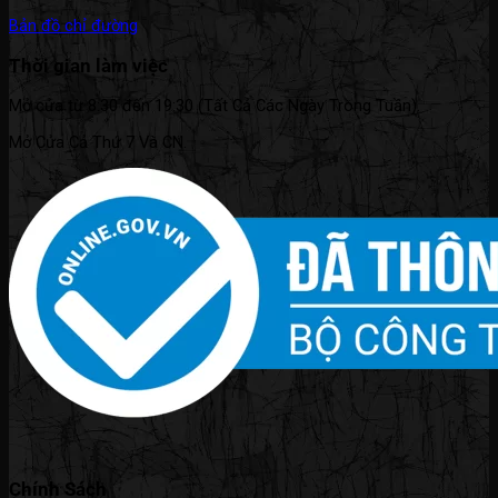
Bản đồ chỉ đường
Thời gian làm việc
Mở cửa từ 8:30 đến 19:30 (Tất Cả Các Ngày Trong Tuần).
Mở Cửa Cả Thứ 7 Và CN.
Chính Sách