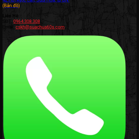
42 Hồ Ngọc Lân, Suối Hoa, tp BN.
(Bản đồ)
Liên Hệ:
SĐT:
0964.308.308
Email:
cskh@suachua60s.com