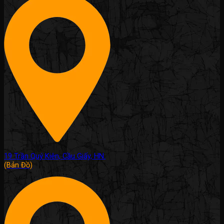
19 Trần Quý Kiên, Cầu Giấy, HN.
(Bản Đồ)