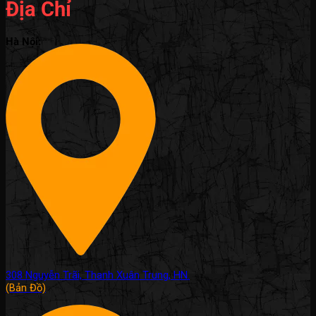
Địa Chỉ
Hà Nội:
308 Nguyễn Trãi, Thanh Xuân Trung, HN.
(Bản Đồ)