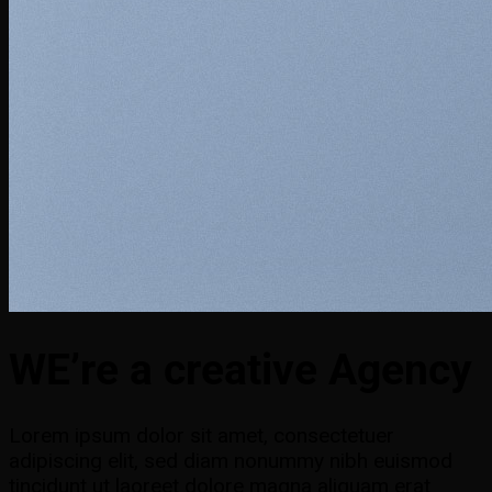
WE’re a creative Agency
Lorem ipsum dolor sit amet, consectetuer
adipiscing elit, sed diam nonummy nibh euismod
tincidunt ut laoreet dolore magna aliquam erat