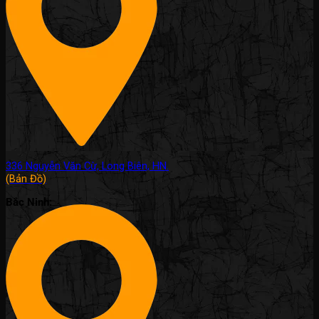
336 Nguyễn Văn Cừ, Long Biên, HN.
(Bản Đồ)
Bắc Ninh: