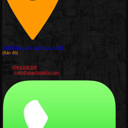
42 Hồ Ngọc Lân, Suối Hoa, tp BN.
(Bản đồ)
Liên Hệ:
SĐT:
0964.308.308
Email:
cskh@suachua60s.com