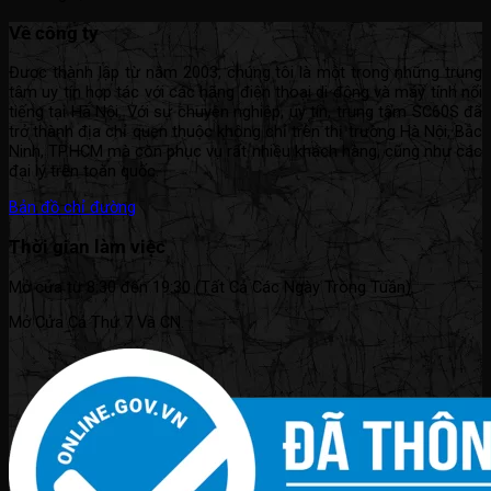
Về công ty
Được thành lập từ năm 2003, chúng tôi là một trong những trung
tâm uy tín hợp tác với các hãng điện thoại di động và máy tính nổi
tiếng tại Hà Nội. Với sự chuyên nghiệp, uy tín, trung tâm SC60S đã
trở thành địa chỉ quen thuộc không chỉ trên thị trường Hà Nội, Bắc
Ninh, TP.HCM mà còn phục vụ rất nhiều khách hàng, cũng như các
đại lý trên toàn quốc.
Bản đồ chỉ đường
Thời gian làm việc
Mở cửa từ 8:30 đến 19:30 (Tất Cả Các Ngày Trong Tuần).
Mở Cửa Cả Thứ 7 Và CN.