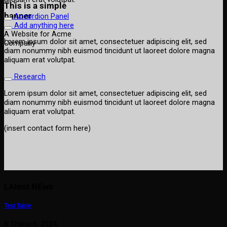
This is a simple
banner
Accordion Panel
Add anything here
A Website for Acme
Lorem ipsum dolor sit amet, consectetuer adipiscing elit, sed
Company
diam nonummy nibh euismod tincidunt ut laoreet dolore magna
aliquam erat volutpat.
Research
Lorem ipsum dolor sit amet, consectetuer adipiscing elit, sed
diam nonummy nibh euismod tincidunt ut laoreet dolore magna
aliquam erat volutpat.
(insert contact form here)
LAtest NEws
Test Table
8 Tháng 6, 2024