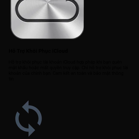
Hỗ Trợ Khôi Phục iCloud
Hỗ trợ khôi phục tài khoản iCloud hợp pháp khi bạn quên
mật khẩu hoặc mất quyền truy cập. Chỉ hỗ trợ khôi phục tài
khoản của chính bạn. Cam kết an toàn và bảo mật thông
tin.