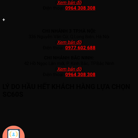
(
Xem bản đồ
)
Điện thoại:
0964 308 308
+
CHI NHÁNH 3 TP.HÀ NỘI:
336 Nguyễn Văn Cừ, Q.Long Biên, Hà Nội
(
Xem bản đồ
)
Điện thoại:
0977 602 688
CHI NHÁNH BẮC NINH:
42 Hồ Ngọc Lân mới, P. Kinh Bắc, TP.Bắc Ninh
(
Xem bản đồ
)
Điện thoại:
0964 308 308
LÝ DO HẦU HẾT KHÁCH HÀNG LỰA CHỌN
SC60S