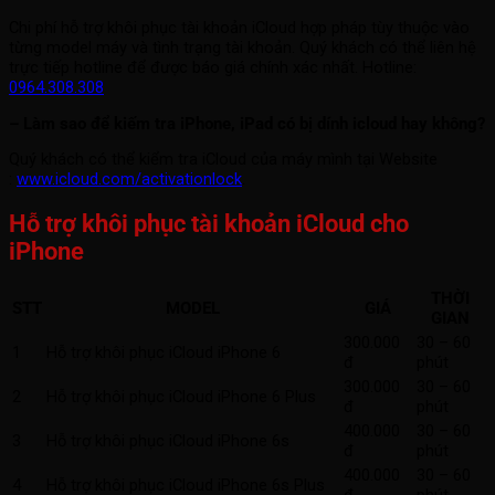
Chi phí hỗ trợ khôi phục tài khoản iCloud hợp pháp tùy thuộc vào
từng model máy và tình trạng tài khoản. Quý khách có thể liên hệ
trực tiếp hotline để được báo giá chính xác nhất. Hotline:
0964.308.308
– Làm sao để kiếm tra iPhone, iPad có bị dính icloud hay không?
Quý khách có thể kiểm tra iCloud của máy mình tại Website
:
www.icloud.com/activationlock
.
Hỗ trợ khôi phục tài khoản iCloud cho
iPhone
THỜI
STT
MODEL
GIÁ
GIAN
300.000
30 – 60
1
Hỗ trợ khôi phục iCloud iPhone 6
đ
phút
300.000
30 – 60
2
Hỗ trợ khôi phục iCloud iPhone 6 Plus
đ
phút
400.000
30 – 60
3
Hỗ trợ khôi phục iCloud iPhone 6s
đ
phút
400.000
30 – 60
4
Hỗ trợ khôi phục iCloud iPhone 6s Plus
đ
phút