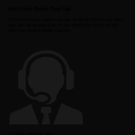
Khôi Phục Quyền Truy Cập
Hỗ trợ khôi phục quyền truy cập tài khoản iCloud của chính
bạn, cài đặt lại mật khẩu và giải quyết các vấn đề về xác
thực cho thiết bị Apple của bạn.
Tư Vấn Chuyên Sâu