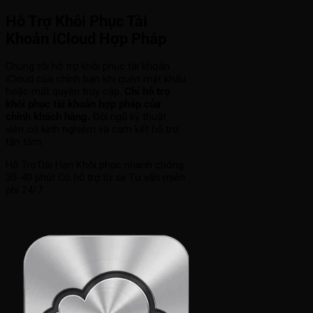
Hỗ Trợ Khôi Phục Tài
Khoản iCloud Hợp Pháp
Chúng tôi hỗ trợ khôi phục tài khoản
iCloud của chính bạn khi quên mật khẩu
hoặc mất quyền truy cập.
Chỉ hỗ trợ
khôi phục tài khoản hợp pháp của
chính khách hàng.
Đội ngũ kỹ thuật
viên có kinh nghiệm và cam kết hỗ trợ
tận tâm.
Hỗ Trợ Dài Hạn
Khôi phục nhanh chóng
30-40 phút
Có hỗ trợ từ xa
Tư vấn miễn
phí 24/7