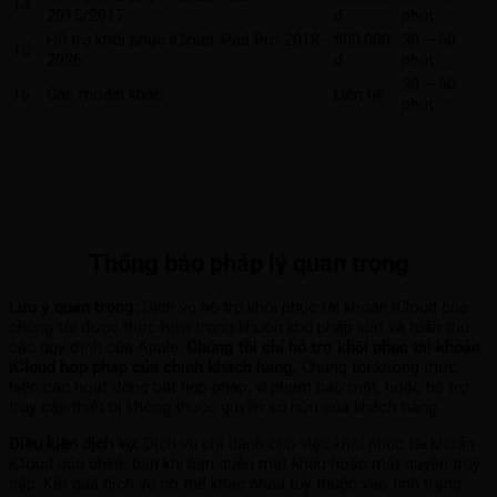
14
2015/2017
đ
phút
Hỗ trợ khôi phục iCloud iPad Pro 2018-
900.000
30 – 60
15
2026
đ
phút
30 – 60
16
Các model khác
Liên hệ
phút
Thông báo pháp lý quan trọng
Lưu ý quan trọng:
Dịch vụ hỗ trợ khôi phục tài khoản iCloud của
chúng tôi được thực hiện trong khuôn khổ pháp luật và tuân thủ
các quy định của Apple.
Chúng tôi chỉ hỗ trợ khôi phục tài khoản
iCloud hợp pháp của chính khách hàng.
Chúng tôi không thực
hiện các hoạt động bất hợp pháp, vi phạm bảo mật, hoặc hỗ trợ
truy cập thiết bị không thuộc quyền sở hữu của khách hàng.
Điều kiện dịch vụ:
Dịch vụ chỉ dành cho việc khôi phục tài khoản
iCloud của chính bạn khi bạn quên mật khẩu hoặc mất quyền truy
cập. Kết quả dịch vụ có thể khác nhau tùy thuộc vào tình trạng