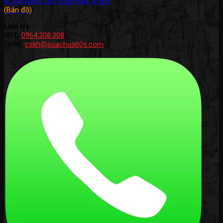
42 Hồ Ngọc Lân, Suối Hoa, tp BN.
(Bản đồ)
Liên Hệ:
SĐT:
0964.308.308
Email:
cskh@suachua60s.com