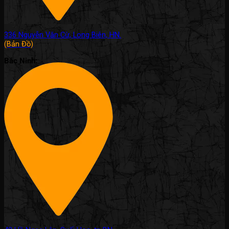
336 Nguyễn Văn Cừ, Long Biên, HN.
(Bản Đồ)
Bắc Ninh: