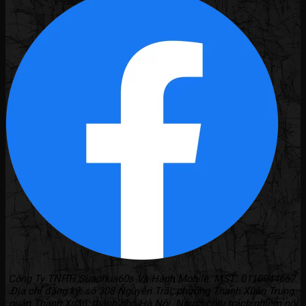
Công Ty TNHH Suachua60s Và Hành Mobile. MST: 0110944667.
Địa chỉ đăng ký: số 308 Nguyễn Trãi, phường Thanh Xuân Trung,
quận Thanh Xuân, thành phố Hà Nội. Người chịu trách nhiệm nội