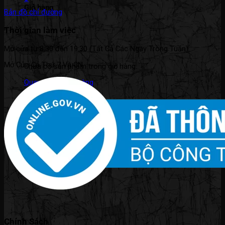
Giỏ hàng
Bản đồ chỉ đường
Thời gian làm việc
Mở cửa từ 8:30 đến 19:30 (Tất Cả Các Ngày Trong Tuần).
Mở Cửa Cả Thứ 7 Và CN.
Chưa có sản phẩm trong giỏ hàng.
Quay trở lại cửa hàng
Chính Sách