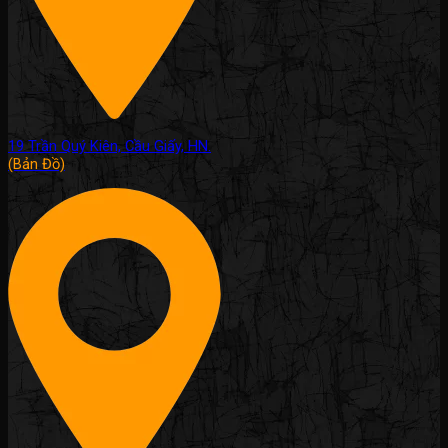
19 Trần Quý Kiên, Cầu Giấy, HN.
(Bản Đồ)