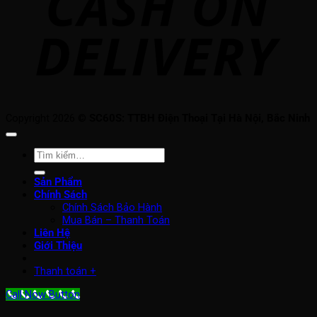
Copyright 2026 ©
SC60S: TTBH Điện Thoại Tại Hà Nội, Bắc Ninh
Tìm
kiếm:
Sản Phẩm
Chính Sách
Chính Sách Bảo Hành
Mua Bán – Thanh Toán
Liên Hệ
Giới Thiệu
Thanh toán
+
Call Now Button