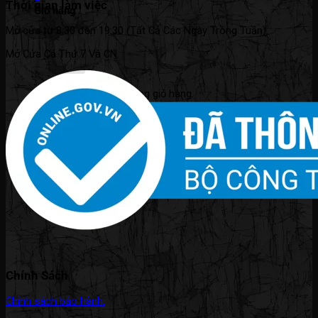
Thời gian làm việc
Giỏ hàng
Mở cửa từ 8:30 đến 19:30 (Tất Cả Các Ngày Trong Tuần).
Mở Cửa Cả Thứ 7 Và CN.
Chưa có sản phẩm trong giỏ hàng.
Quay trở lại cửa hàng
Chính Sách
Chính sách bảo hành.