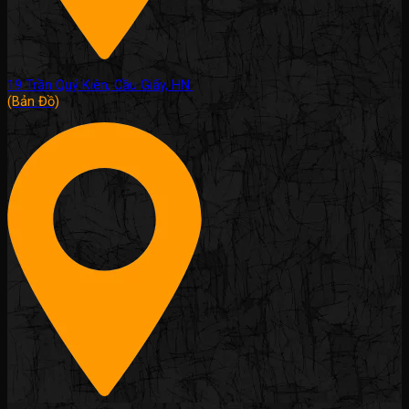
19 Trần Quý Kiên, Cầu Giấy, HN.
(Bản Đồ)