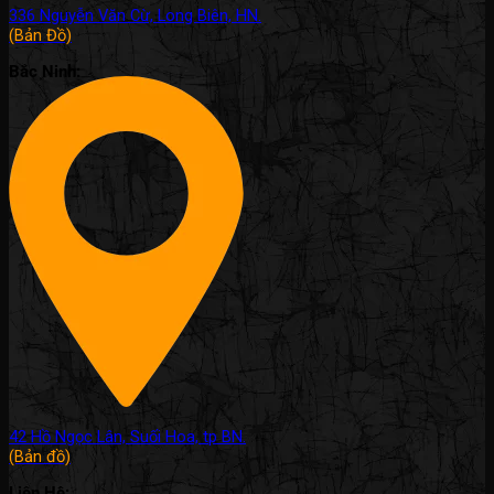
336 Nguyễn Văn Cừ, Long Biên, HN.
(Bản Đồ)
Bắc Ninh:
42 Hồ Ngọc Lân, Suối Hoa, tp BN.
(Bản đồ)
Liên Hệ: