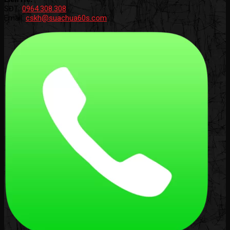
SĐT:
0964.308.308
Email:
cskh@suachua60s.com