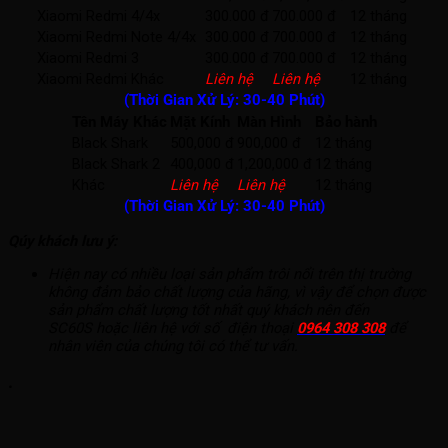
Xiaomi Redmi 4/4x
300.000 đ
700.000 đ
12 tháng
Xiaomi Redmi Note 4/4x
300.000 đ
700.000 đ
12 tháng
Xiaomi Redmi 3
300.000 đ
700.000 đ
12 tháng
Xiaomi Redmi Khác
Liên hệ
Liên hệ
12 tháng
(Thời Gian Xử Lý: 30-40 Phút)
Tên Máy Khác
Mặt Kính
Màn Hình
Bảo hành
Black Shark
500,000 đ
900,000 đ
12 tháng
Black Shark 2
400,000 đ
1,200,000 đ
12 tháng
Khác
Liên hệ
Liên hệ
12 tháng
(Thời Gian Xử Lý: 30-40 Phút)
Qúy khách lưu ý:
Hiện nay có nhiều loại sản phẩm trôi nổi trên thị trường
không đảm bảo chất lượng của hãng, vì vậy để chọn được
sản phẩm chất lượng tốt nhất quý khách nên đến
SC60S hoặc liên hệ với số điện thoại
0964 308 308
để
nhân viên của chúng tôi có thể tư vấn.
.