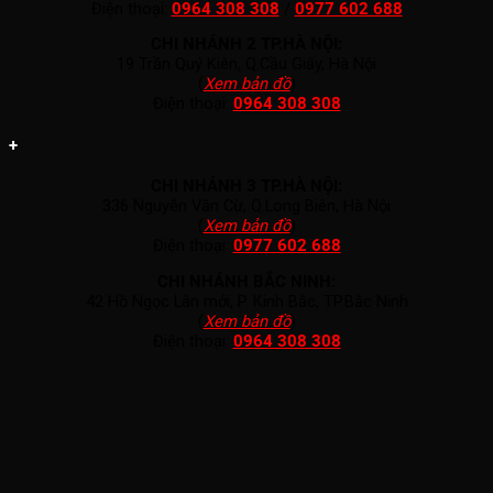
Điện thoại:
0964 308 308
/
0977 602 688
CHI NHÁNH 2 TP.HÀ NỘI:
19 Trần Quý Kiên, Q.Cầu Giấy, Hà Nội
(
Xem bản đồ
)
Điện thoại:
0964 308 308
+
CHI NHÁNH 3 TP.HÀ NỘI:
336 Nguyễn Văn Cừ, Q.Long Biên, Hà Nội
(
Xem bản đồ
)
Điện thoại:
0977 602 688
CHI NHÁNH BẮC NINH:
42 Hồ Ngọc Lân mới, P. Kinh Bắc, TP.Bắc Ninh
(
Xem bản đồ
)
Điện thoại:
0964 308 308