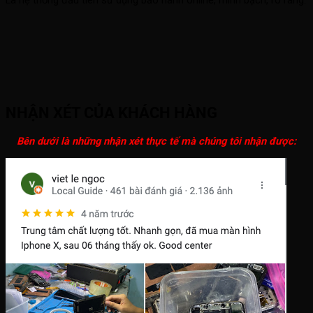
Là hệ thống đầu tiên sử dụng bảo hành online, minh bạch, rõ ràng.
NHẬN XÉT CỦA KHÁCH HÀNG
Bên dưới là những nhận xét thực tế mà chúng tôi nhận được: