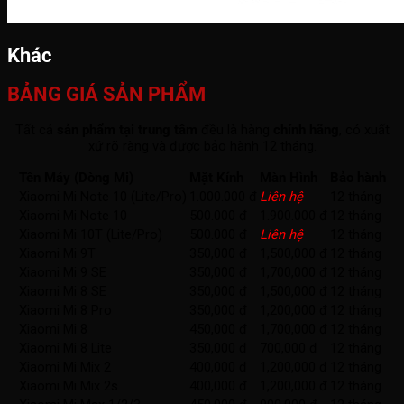
Khác
BẢNG GIÁ SẢN PHẨM
Tất cả
sản phẩm tại trung tâm
đều là hàng
chính hãng
, có xuất
xứ rõ ràng và được bảo hành 12 tháng.
Tên Máy (Dòng Mi)
Mặt Kính
Màn Hình
Bảo hành
Xiaomi Mi Note 10 (Lite/Pro)
1.000.000 đ
Liên hệ
12 tháng
Xiaomi Mi Note 10
500.000 đ
1.900.000 đ
12 tháng
Xiaomi Mi 10T (Lite/Pro)
500.000 đ
Liên hệ
12 tháng
Xiaomi Mi 9T
350,000 đ
1,500,000 đ
12 tháng
Xiaomi Mi 9 SE
350,000 đ
1,700,000 đ
12 tháng
Xiaomi Mi 8 SE
350,000 đ
1,500,000 đ
12 tháng
Xiaomi Mi 8 Pro
350,000 đ
1,200,000 đ
12 tháng
Xiaomi Mi 8
450,000 đ
1,700,000 đ
12 tháng
Xiaomi Mi 8 Lite
350,000 đ
700,000 đ
12 tháng
Xiaomi Mi Mix 2
400,000 đ
1,200,000 đ
12 tháng
Xiaomi Mi Mix 2s
400,000 đ
1,200,000 đ
12 tháng