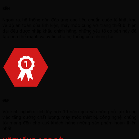
BỀN
Ngoài ra, hệ thống còn đáp ứng các tiêu chuẩn quốc tế khắt khe
về độ an toàn của linh kiện, máy móc cùng với trang thiết bị hiện
đại đều được nhập khẩu chính hãng, những yếu tố cơ bản này đã
tạo nên thế mạnh và uy tín cho hệ thống của chúng tôi.
ĐẸP
Với kinh nghiệm tích lũy hơn 10 năm qua và những nỗ lực trong
việc tăng cường chất lượng, máy móc thiết bị, công nghệ, chúng
tôi mang đến cho quý khách hàng những sản phẩm hoàn thiện
nhất.