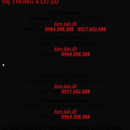
HỆ THỐNG 4 CƠ SỞ
TRỤ SỞ CHÍNH:
308 Nguyễn Trãi, Q.Thanh Xuân, Hà Nội.
(
Xem bản đồ
)
Điện thoại:
0964 308 308
/
0977 602 688
CHI NHÁNH 2 TP.HÀ NỘI:
19 Trần Quý Kiên, Q.Cầu Giấy, Hà Nội
(
Xem bản đồ
)
Điện thoại:
0964 308 308
+
CHI NHÁNH 3 TP.HÀ NỘI:
336 Nguyễn Văn Cừ, Q.Long Biên, Hà Nội
(
Xem bản đồ
)
Điện thoại:
0977 602 688
CHI NHÁNH BẮC NINH:
42 Hồ Ngọc Lân mới, P. Kinh Bắc, TP.Bắc Ninh
(
Xem bản đồ
)
Điện thoại:
0964 308 308
LÝ DO HẦU HẾT KHÁCH HÀNG LỰA CHỌN