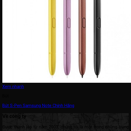
Xem nhanh
Bút
Bút S-Pen Samsung Note Chính Hãng
Về công ty
Được thành lập từ năm 2003, chúng tôi là một trong những trung