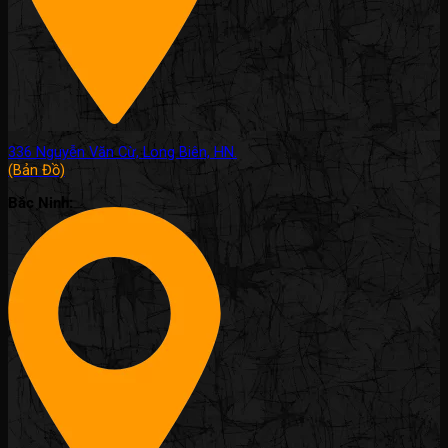
336 Nguyễn Văn Cừ, Long Biên, HN.
(Bản Đồ)
Bắc Ninh: