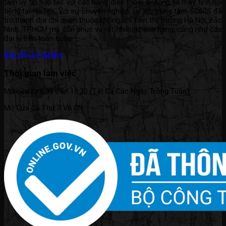
tâm uy tín hợp tác với các hãng điện thoại di động và máy tính nổi
tiếng tại Hà Nội. Với sự chuyên nghiệp, uy tín, trung tâm SC60S đã
trở thành địa chỉ quen thuộc không chỉ trên thị trường Hà Nội, Bắc
Ninh, TP.HCM mà còn phục vụ rất nhiều khách hàng, cũng như các
đại lý trên toàn quốc.
Bản đồ chỉ đường
Thời gian làm việc
Mở cửa từ 8:30 đến 19:30 (Tất Cả Các Ngày Trong Tuần).
Mở Cửa Cả Thứ 7 Và CN.