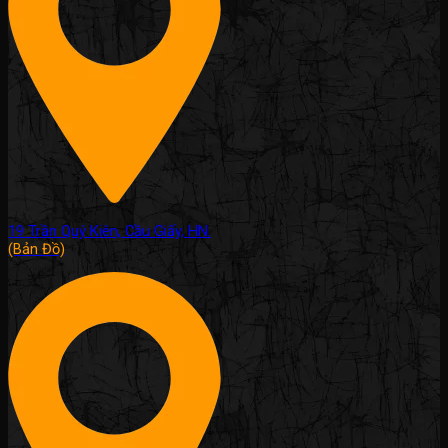
19 Trần Quý Kiên, Cầu Giấy, HN.
(Bản Đồ)