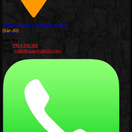
42 Hồ Ngọc Lân, Suối Hoa, tp BN.
(Bản đồ)
Liên Hệ:
SĐT:
0964.308.308
Email:
cskh@suachua60s.com