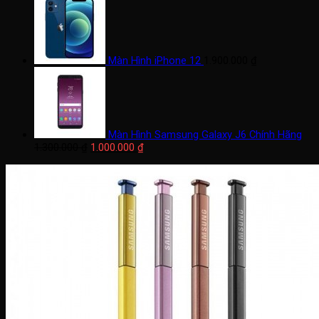
Màn Hình iPhone 12
1.900.000
₫
Màn Hình Samsung Galaxy J6 Chính Hãng
Giá
Giá
1.300.000
₫
1.000.000
₫
gốc
hiện
là:
tại
1.300.000 ₫.
là:
1.000.000 ₫.