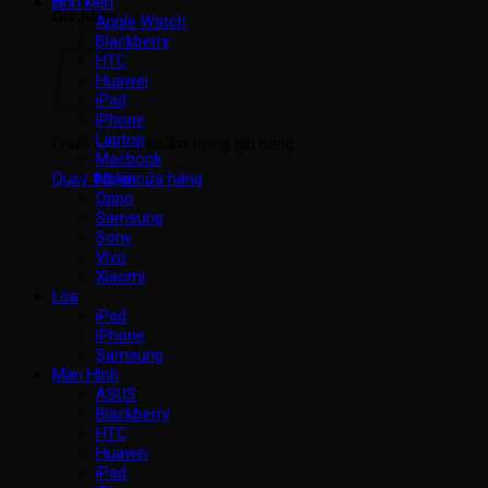
Linh kiện
Giỏ hàng
Apple Watch
Blackberry
HTC
Huawei
iPad
iPhone
Laptop
Chưa có sản phẩm trong giỏ hàng.
Macbook
Nokia
Quay trở lại cửa hàng
Oppo
Samsung
Sony
Vivo
Xiaomi
Loa
iPad
iPhone
Samsung
Màn Hình
ASUS
Blackberry
HTC
Huawei
iPad