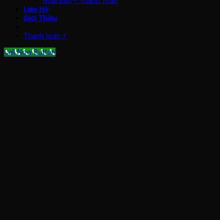
Mua Bán – Thanh Toán
Liên Hệ
Giới Thiệu
Thanh toán
+
Call Now Button