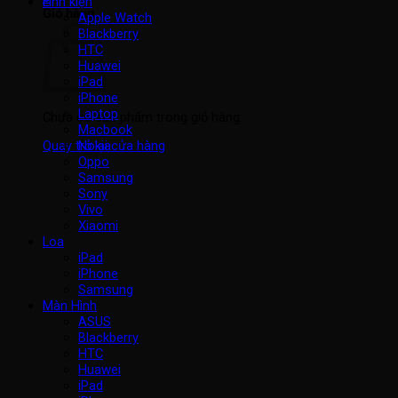
Linh kiện
Giỏ hàng
Apple Watch
Blackberry
HTC
Huawei
iPad
iPhone
Laptop
Chưa có sản phẩm trong giỏ hàng.
Macbook
Nokia
Quay trở lại cửa hàng
Oppo
Samsung
Sony
Vivo
Xiaomi
Loa
iPad
iPhone
Samsung
Màn Hình
ASUS
Blackberry
HTC
Huawei
iPad