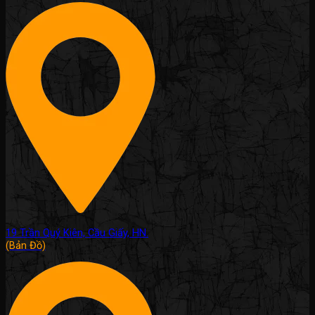
19 Trần Quý Kiên, Cầu Giấy, HN.
(Bản Đồ)