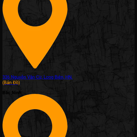
336 Nguyễn Văn Cừ, Long Biên, HN.
(Bản Đồ)
Bắc Ninh: