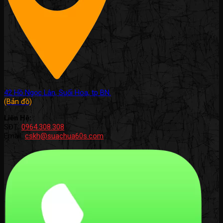
42 Hồ Ngọc Lân, Suối Hoa, tp BN.
(Bản đồ)
Liên Hệ:
SĐT:
0964.308.308
Email:
cskh@suachua60s.com