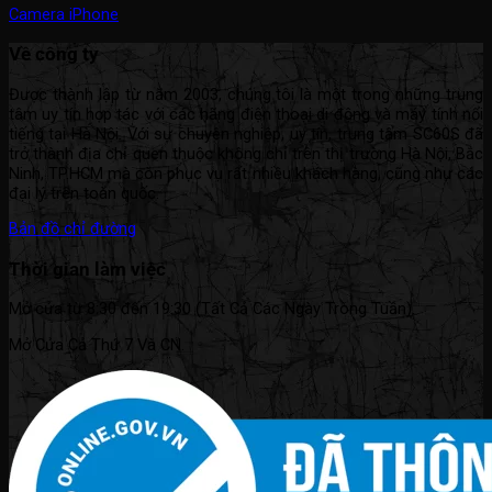
Camera iPhone
Về công ty
Được thành lập từ năm 2003, chúng tôi là một trong những trung
tâm uy tín hợp tác với các hãng điện thoại di động và máy tính nổi
tiếng tại Hà Nội. Với sự chuyên nghiệp, uy tín, trung tâm SC60S đã
trở thành địa chỉ quen thuộc không chỉ trên thị trường Hà Nội, Bắc
Ninh, TP.HCM mà còn phục vụ rất nhiều khách hàng, cũng như các
đại lý trên toàn quốc.
Bản đồ chỉ đường
Thời gian làm việc
Mở cửa từ 8:30 đến 19:30 (Tất Cả Các Ngày Trong Tuần).
Mở Cửa Cả Thứ 7 Và CN.