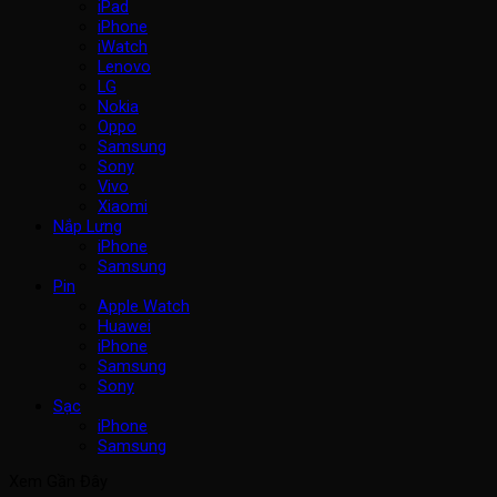
iPad
iPhone
iWatch
Lenovo
LG
Nokia
Oppo
Samsung
Sony
Vivo
Xiaomi
Nắp Lưng
iPhone
Samsung
Pin
Apple Watch
Huawei
iPhone
Samsung
Sony
Sạc
iPhone
Samsung
Xem Gần Đây