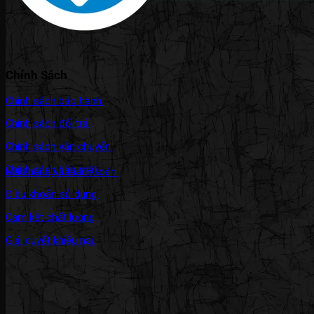
Chính Sách
Chính sách bảo hành.
Chính sách đổi trả.
Chính sách vận chuyển.
Chính sách bảo mật.
Mua hàng và thanh toán.
Điều khoản sử dụng.
Cam kết chất lượng.
Giải quyết khiếu nại.