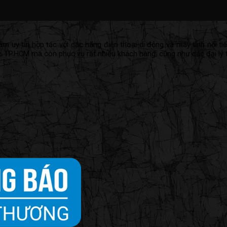
 uy tín hợp tác với các hãng điện thoại di động và máy tính nổi tiế
h, TP.HCM mà còn phục vụ rất nhiều khách hàng, cũng như các đại lý 