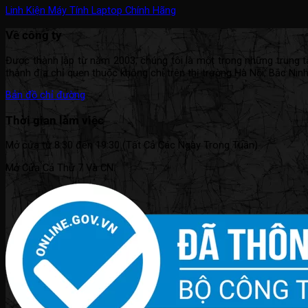
Linh Kiện Máy Tính Laptop Chính Hãng
Về công ty
Được thành lập từ năm 2003, chúng tôi là một trong những trung tâm
thành địa chỉ quen thuộc không chỉ trên thị trường Hà Nội, Bắc Nin
Bản đồ chỉ đường
Thời gian làm việc
Mở cửa từ 8:30 đến 19:30 (Tất Cả Các Ngày Trong Tuần).
Mở Cửa Cả Thứ 7 Và CN.