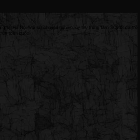
ng tại Hà Nội. Với sự chuyên nghiệp, uy tín, trung tâm SC60S đã trở
trên toàn quốc.