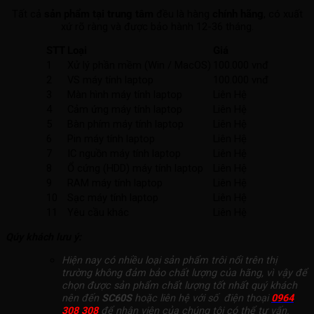
Tất cả
sản phẩm tại trung tâm
đều là hàng
chính hãng
, có xuất
xứ rõ ràng và được bảo hành 12-36 tháng.
STT
Loại
Giá
1
Xử lý phần mềm (Win / MacOS)
100.000 vnđ
2
VS máy tính laptop
100.000 vnđ
3
Màn hình máy tính laptop
Liên Hệ
4
Cảm ứng máy tính laptop
Liên Hệ
5
Bàn phím máy tính laptop
Liên Hệ
6
Pin máy tính laptop
Liên Hệ
7
IC nguồn máy tính laptop
Liên Hệ
8
Ổ cứng (HDD) máy tính laptop
Liên Hệ
9
RAM máy tính laptop
Liên Hệ
10
Sạc máy tính laptop
Liên Hệ
11
Yêu cầu khác
Liên Hệ
Qúy khách lưu ý:
Hiện nay có nhiều loại sản phẩm trôi nổi trên thị
trường không đảm bảo chất lượng của hãng, vì vậy để
chọn được sản phẩm chất lượng tốt nhất quý khách
nên đến
SC60S
hoặc liên hệ với số điện thoại
0964
308 308
để nhân viên của chúng tôi có thể tư vấn.