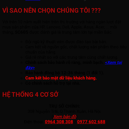
VÌ SAO NÊN CHỌN CHÚNG TÔI ???
Với trên 10 năm xuất hiện trên thị trường với hàng ngàn lượt đặt
mua sản phẩm của HP, Lenovo, Dell, Apple, Asus, Acer, ... mỗi
tháng,
SC60S
được đánh giá là trung tâm lớn tại miền Bắc.
Đội ngũ kỹ thuật viên được đào tạo bài bản.
Cam kết về nguồn gốc, chất lượng sản phẩm theo tiêu
chuẩn của hãng.
Giá rẻ nhất so với các trung tâm cùng chất lượng.
Chính sách bảo hành rõ ràng, minh bạch.
<Xem tại
đây>
Bảo hành đồng bộ 12-36 tháng (1 đổi 1).
Cam kết bảo mật dữ liệu khách hàng.
Có chính sách hỗ trợ tại nhà.
HỆ THỐNG 4 CƠ SỞ
TRỤ SỞ CHÍNH:
308 Nguyễn Trãi, Q.Thanh Xuân, Hà Nội.
(
Xem bản đồ
)
Điện thoại:
0964 308 308
/
0977 602 688