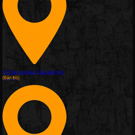
19 Trần Quý Kiên, Cầu Giấy, HN.
(Bản Đồ)