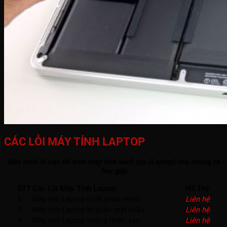
CÁC LỖI MÁY TÍNH LAPTOP
Bên dưới là các lỗi trên máy tính xách tay (Laptop) mà chúng ta
hay gặp
STT
Các Lỗi Máy Tính Laptop
Hỗ Trợ
1
Máy tính Laptop bị lỗi phần mềm
Liên hệ
2
Máy tính Laptop bị quên mật khẩu
Liên hệ
3
Máy tính Laptop không nhận sạc
Liên hệ