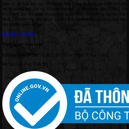
tâm uy tín hợp tác với các hãng điện thoại di động và máy tính nổi
tiếng tại Hà Nội. Với sự chuyên nghiệp, uy tín, trung tâm SC60S đã
trở thành địa chỉ quen thuộc không chỉ trên thị trường Hà Nội, Bắc
Ninh, TP.HCM mà còn phục vụ rất nhiều khách hàng, cũng như các
đại lý trên toàn quốc.
Bản đồ chỉ đường
Thời gian làm việc
Mở cửa từ 8:30 đến 19:30 (Tất Cả Các Ngày Trong Tuần).
Mở Cửa Cả Thứ 7 Và CN.