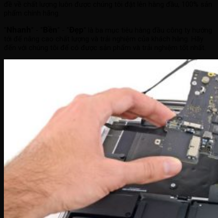
đề về chất lượng luôn được chúng tôi đặt lên hàng đầu, 100% sản
phẩm chính hãng.
Nhanh
Bền
Đẹp
"
" - "
" - "
" là ba mục tiêu hàng đầu công ty hướng
tới để nâng cao chất lượng và trải nghiệm của khách hàng. Hãy
đến với chúng tôi để có được sản phẩm và trải nghiệm tốt nhất.