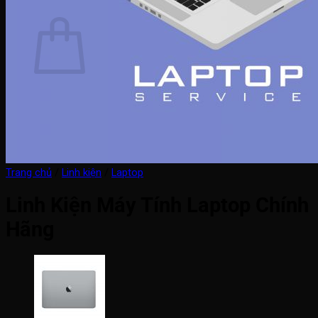
Giỏ hàng
Chưa có sản phẩm trong giỏ hàng.
Quay trở lại cửa hàng
Trang chủ
/
Linh kiện
/
Laptop
Linh Kiện Máy Tính Laptop Chính
Hãng