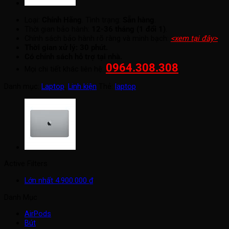
Loại:
Chính Hãng
. Tình trạng:
Sẵn hàng
.
Thời gian bảo hành:
12-36 tháng (1 đổi 1)
.
Chính sách bảo hành rõ ràng và minh bạch:
<xem tại đây>
.
Thời gian xử lý: 30 phút.
Có chính sách hỗ trợ tại nhà.
0964.308.308
Mọi chi tiết khác liên hệ:
.
Danh mục:
Laptop
,
Linh kiện
Thẻ:
laptop
Active Filters
Lớn nhất
4.900.000
₫
Danh Mục
AirPods
Bút