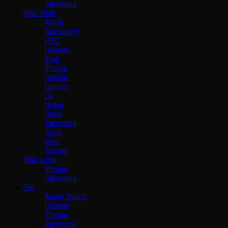
Samsung
Màn Hình
ASUS
Blackberry
HTC
Huawei
iPad
iPhone
iWatch
Lenovo
LG
Nokia
Oppo
Samsung
Sony
Vivo
Xiaomi
Nắp Lưng
iPhone
Samsung
Pin
Apple Watch
Huawei
iPhone
Samsung