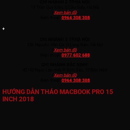
CHI NHÁNH 2 TP.HÀ NỘI:
19 Trần Quý Kiên, Q.Cầu Giấy, Hà Nội
(
Xem bản đồ
)
Điện thoại:
0964 308 308
+
CHI NHÁNH 3 TP.HÀ NỘI:
336 Nguyễn Văn Cừ, Q.Long Biên, Hà Nội
(
Xem bản đồ
)
Điện thoại:
0977 602 688
CHI NHÁNH BẮC NINH:
42 Hồ Ngọc Lân mới, P. Kinh Bắc, TP.Bắc Ninh
(
Xem bản đồ
)
Điện thoại:
0964 308 308
HƯỚNG DẪN THÁO MACBOOK PRO 15
INCH 2018