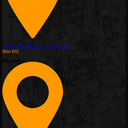
336 Nguyễn Văn Cừ, Long Biên, HN.
(Bản Đồ)
Bắc Ninh: