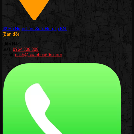
42 Hồ Ngọc Lân, Suối Hoa, tp BN.
(Bản đồ)
Liên Hệ:
SĐT:
0964.308.308
Email:
cskh@suachua60s.com