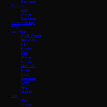
Samsung
Camera
iPad
iPhone
Samsung
Chưa phân loại
Khác
Linh kiện
Apple Watch
Blackberry
HTC
Huawei
iPad
iPhone
Laptop
Macbook
Nokia
Oppo
Samsung
Sony
Vivo
Xiaomi
Loa
iPad
iPhone