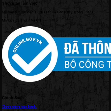
Thời gian làm việc
Mở cửa từ 8:30 đến 19:30 (Tất Cả Các Ngày Trong Tuần).
Mở Cửa Cả Thứ 7 Và CN.
Chính Sách
Chính sách bảo hành.