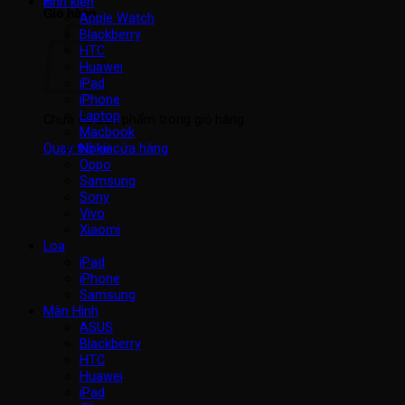
Linh kiện
Giỏ hàng
Apple Watch
Blackberry
HTC
Huawei
iPad
iPhone
Laptop
Chưa có sản phẩm trong giỏ hàng.
Macbook
Nokia
Quay trở lại cửa hàng
Oppo
Samsung
Sony
Vivo
Xiaomi
Loa
iPad
iPhone
Samsung
Màn Hình
ASUS
Blackberry
HTC
Huawei
iPad