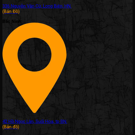
336 Nguyễn Văn Cừ, Long Biên, HN.
(Bản Đồ)
Bắc Ninh:
42 Hồ Ngọc Lân, Suối Hoa, tp BN.
(Bản đồ)