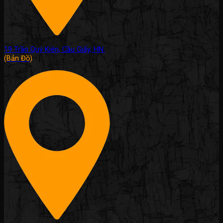
19 Trần Quý Kiên, Cầu Giấy, HN.
(Bản Đồ)