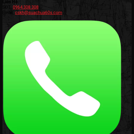
Liên Hệ:
SĐT:
0964.308.308
Email:
cskh@suachua60s.com