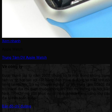
Xem nhanh
Apple Watch
Trung Tâm DV Apple Watch
Về công ty
Được thành lập từ năm 2003, chúng tôi là một trong những trung
tâm uy tín hợp tác với các hãng điện thoại di động và máy tính nổi
tiếng tại Hà Nội. Với sự chuyên nghiệp, uy tín, trung tâm SC60S đã
trở thành địa chỉ quen thuộc không chỉ trên thị trường Hà Nội, Bắc
Ninh, TP.HCM mà còn phục vụ rất nhiều khách hàng, cũng như các
đại lý trên toàn quốc.
Bản đồ chỉ đường