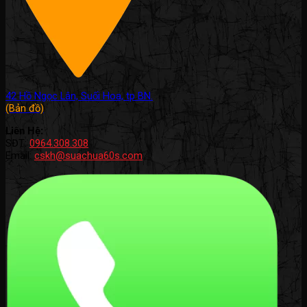
42 Hồ Ngọc Lân, Suối Hoa, tp BN.
(Bản đồ)
Liên Hệ:
SĐT:
0964.308.308
Email:
cskh@suachua60s.com