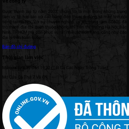
Về công ty
Được thành lập từ năm 2003, chúng tôi là một trong những trung
tâm uy tín hợp tác với các hãng điện thoại di động và máy tính nổi
tiếng tại Hà Nội. Với sự chuyên nghiệp, uy tín, trung tâm SC60S đã
trở thành địa chỉ quen thuộc không chỉ trên thị trường Hà Nội, Bắc
Ninh, TP.HCM mà còn phục vụ rất nhiều khách hàng, cũng như các
đại lý trên toàn quốc.
Bản đồ chỉ đường
Thời gian làm việc
Mở cửa từ 8:30 đến 19:30 (Tất Cả Các Ngày Trong Tuần).
Mở Cửa Cả Thứ 7 Và CN.