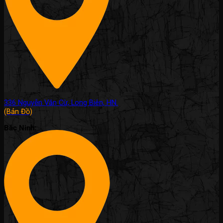
336 Nguyễn Văn Cừ, Long Biên, HN.
(Bản Đồ)
Bắc Ninh: