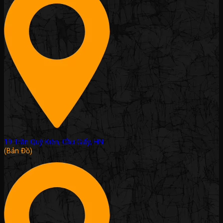
19 Trần Quý Kiên, Cầu Giấy, HN.
(Bản Đồ)