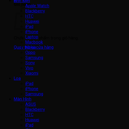
Linh kiện
Giỏ hàng
Apple Watch
Blackberry
HTC
Huawei
iPad
iPhone
Laptop
Chưa có sản phẩm trong giỏ hàng.
Macbook
Nokia
Quay trở lại cửa hàng
Oppo
Samsung
Sony
Vivo
Xiaomi
Loa
iPad
iPhone
Samsung
Màn Hình
ASUS
Blackberry
HTC
Huawei
iPad