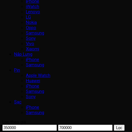
iPhone
iWatch
Lenovo
LG
Nokia
Oppo
Samsung
Sony
Vivo
Xiaomi
Nắp Lưng
iPhone
Samsung
Pin
Apple Watch
Huawei
iPhone
Samsung
Sony
Sạc
iPhone
Samsung
Lọc theo giá
Giá
Giá
Lọc