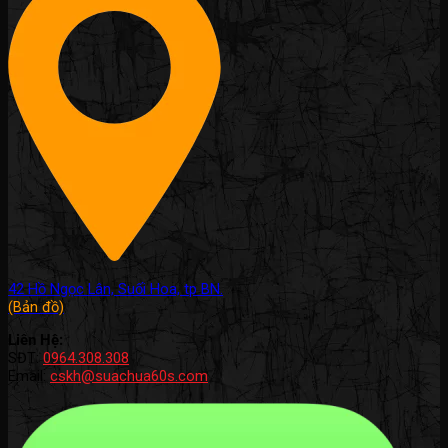
42 Hồ Ngọc Lân, Suối Hoa, tp BN.
(Bản đồ)
Liên Hệ:
SĐT:
0964.308.308
Email:
cskh@suachua60s.com