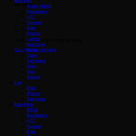
Linh kiện
Giỏ hàng
Apple Watch
Blackberry
HTC
Huawei
iPad
iPhone
Laptop
Chưa có sản phẩm trong giỏ hàng.
Macbook
Nokia
Quay trở lại cửa hàng
Oppo
Samsung
Sony
Vivo
Xiaomi
Loa
iPad
iPhone
Samsung
Màn Hình
ASUS
Blackberry
HTC
Huawei
iPad