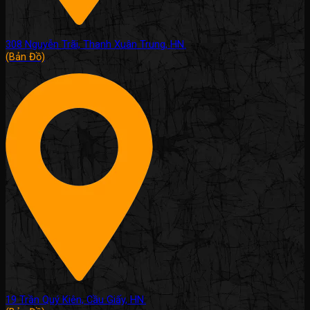
308 Nguyễn Trãi, Thanh Xuân Trung, HN.
(Bản Đồ)
19 Trần Quý Kiên, Cầu Giấy, HN.