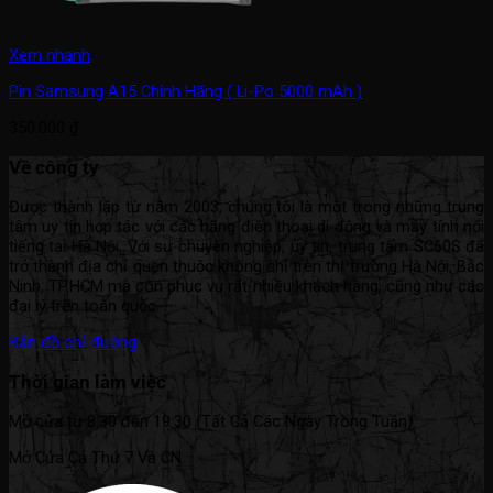
Xem nhanh
Pin Samsung A15 Chính Hãng ( Li-Po 5000 mAh )
350.000
₫
Về công ty
Được thành lập từ năm 2003, chúng tôi là một trong những trung
tâm uy tín hợp tác với các hãng điện thoại di động và máy tính nổi
tiếng tại Hà Nội. Với sự chuyên nghiệp, uy tín, trung tâm SC60S đã
trở thành địa chỉ quen thuộc không chỉ trên thị trường Hà Nội, Bắc
Ninh, TP.HCM mà còn phục vụ rất nhiều khách hàng, cũng như các
đại lý trên toàn quốc.
Bản đồ chỉ đường
Thời gian làm việc
Mở cửa từ 8:30 đến 19:30 (Tất Cả Các Ngày Trong Tuần).
Mở Cửa Cả Thứ 7 Và CN.