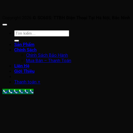
Copyright 2026 ©
SC60S: TTBH Điện Thoại Tại Hà Nội, Bắc Ninh
Tìm
kiếm:
Sản Phẩm
Chính Sách
Chính Sách Bảo Hành
Mua Bán – Thanh Toán
Liên Hệ
Giới Thiệu
Thanh toán
+
Call Now Button