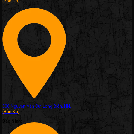
(Bản Đồ)
336 Nguyễn Văn Cừ, Long Biên, HN.
(Bản Đồ)
Bắc Ninh: