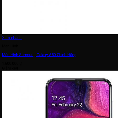
Xem nhanh
Màn Hình
Màn Hình Samsung Galaxy A50 Chính Hãng
1.600.000
₫
Giảm giá!