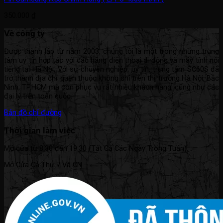
350.000
₫
Về công ty
Được thành lập từ năm 2003, chúng tôi là một trong những trung
tâm uy tín hợp tác với các hãng điện thoại di động và máy tính nổi
tiếng tại Hà Nội. Với sự chuyên nghiệp, uy tín, trung tâm SC60S đã
trở thành địa chỉ quen thuộc không chỉ trên thị trường Hà Nội, Bắc
Ninh, TP.HCM mà còn phục vụ rất nhiều khách hàng, cũng như các
đại lý trên toàn quốc.
Bản đồ chỉ đường
Thời gian làm việc
Mở cửa từ 8:30 đến 19:30 (Tất Cả Các Ngày Trong Tuần).
Mở Cửa Cả Thứ 7 Và CN.