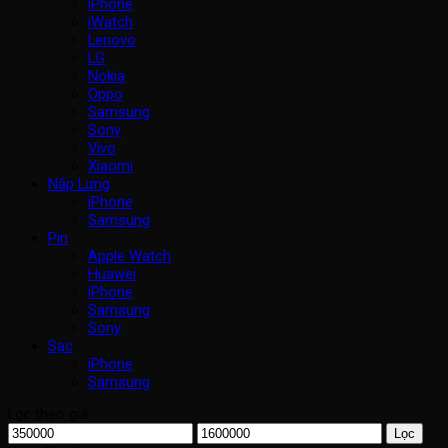
iPhone
iWatch
Lenovo
LG
Nokia
Oppo
Samsung
Sony
Vivo
Xiaomi
Nắp Lưng
iPhone
Samsung
Pin
Apple Watch
Huawei
iPhone
Samsung
Sony
Sạc
iPhone
Samsung
Lọc theo giá
Giá
Giá
Lọc