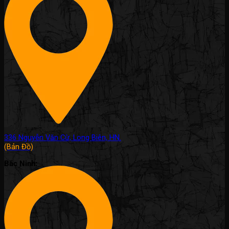
336 Nguyễn Văn Cừ, Long Biên, HN.
(Bản Đồ)
Bắc Ninh: