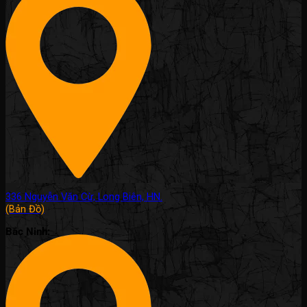
336 Nguyễn Văn Cừ, Long Biên, HN.
(Bản Đồ)
Bắc Ninh: