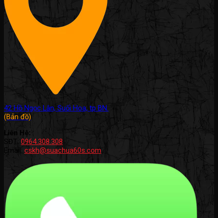
42 Hồ Ngọc Lân, Suối Hoa, tp BN.
(Bản đồ)
Liên Hệ:
SĐT:
0964.308.308
Email:
cskh@suachua60s.com