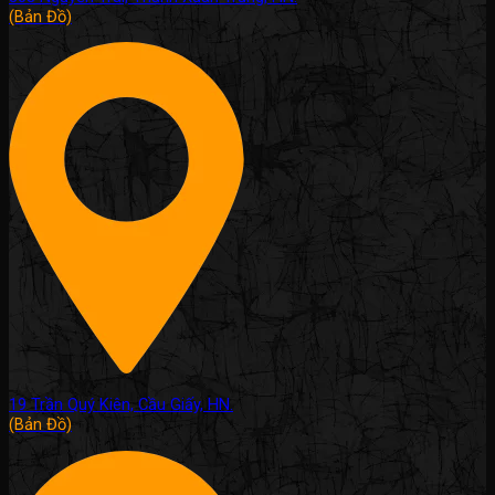
(Bản Đồ)
19 Trần Quý Kiên, Cầu Giấy, HN.
(Bản Đồ)