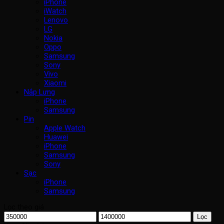
iPhone
iWatch
Lenovo
LG
Nokia
Oppo
Samsung
Sony
Vivo
Xiaomi
Nắp Lưng
iPhone
Samsung
Pin
Apple Watch
Huawei
iPhone
Samsung
Sony
Sạc
iPhone
Samsung
Lọc theo giá
Giá
Giá
Lọc