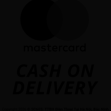
C
O
D
Copyright 2026 ©
SC60S: TTBH Điện Thoại Tại Hà Nội, Bắc Ninh