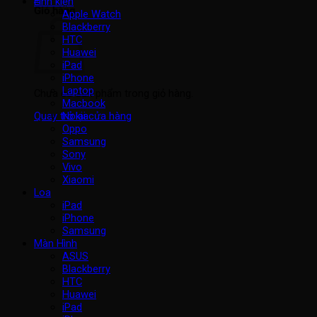
Linh kiện
Giỏ hàng
Apple Watch
Blackberry
HTC
Huawei
iPad
iPhone
Laptop
Chưa có sản phẩm trong giỏ hàng.
Macbook
Nokia
Quay trở lại cửa hàng
Oppo
Samsung
Sony
Vivo
Xiaomi
Loa
iPad
iPhone
Samsung
Màn Hình
ASUS
Blackberry
HTC
Huawei
iPad