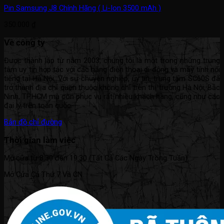
Pin Samsung J8 Chính Hãng ( Li-Ion 3500 mAh )
350.000
₫
Về công ty
Được thành lập từ năm 2003, chúng tôi là một trong những trung
tâm uy tín hợp tác với các hãng điện thoại di động và máy tính nổi
tiếng tại Hà Nội. Với sự chuyên nghiệp, uy tín, trung tâm SC60S đã
trở thành địa chỉ quen thuộc không chỉ trên thị trường Hà Nội, Bắc
Ninh, TP.HCM mà còn phục vụ rất nhiều khách hàng, cũng như các
đại lý trên toàn quốc.
Bản đồ chỉ đường
Thời gian làm việc
Mở cửa từ 8:30 đến 19:30 (Tất Cả Các Ngày Trong Tuần).
Mở Cửa Cả Thứ 7 Và CN.