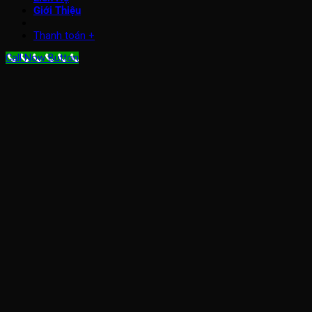
Giới Thiệu
Thanh toán
+
Call Now Button