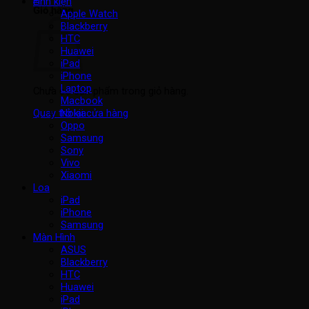
Linh kiện
Giỏ hàng
Apple Watch
Blackberry
HTC
Huawei
iPad
iPhone
Laptop
Chưa có sản phẩm trong giỏ hàng.
Macbook
Nokia
Quay trở lại cửa hàng
Oppo
Samsung
Sony
Vivo
Xiaomi
Loa
iPad
iPhone
Samsung
Màn Hình
ASUS
Blackberry
HTC
Huawei
iPad