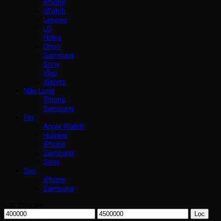
iPhone
iWatch
Lenovo
LG
Nokia
Oppo
Samsung
Sony
Vivo
Xiaomi
Nắp Lưng
iPhone
Samsung
Pin
Apple Watch
Huawei
iPhone
Samsung
Sony
Sạc
iPhone
Samsung
Lọc theo giá
Giá
Giá
Lọc