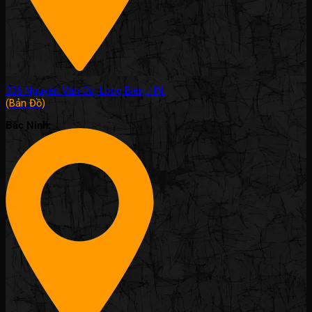
336 Nguyễn Văn Cừ, Long Biên, HN.
(Bản Đồ)
Bắc Ninh: