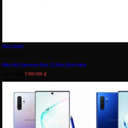
Xem nhanh
Màn Hình
Màn Hình Samsung Note 10 Plus Chính Hãng
Giá
Giá
4.500.000
₫
3.900.000
₫
gốc
hiện
Giảm giá!
là:
tại
4.500.000 ₫.
là:
3.900.000 ₫.