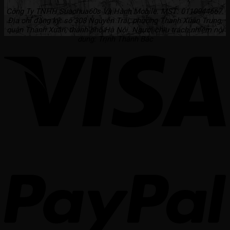
Công Ty TNHH Suachua60s Và Hành Mobile. MST: 0110944667.
Địa chỉ đăng ký: số 308 Nguyễn Trãi, phường Thanh Xuân Trung,
quận Thanh Xuân, thành phố Hà Nội. Người chịu trách nhiệm nội
dung: Trịnh Thành Bắc
V
P