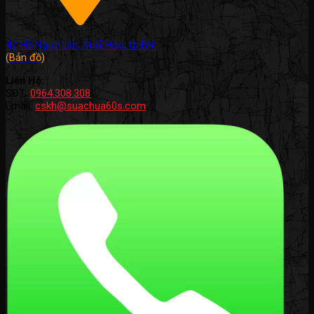
42 Hồ Ngọc Lân, Suối Hoa, tp BN.
(Bản đồ)
Liên Hệ:
SĐT:
0964.308.308
Email:
cskh@suachua60s.com