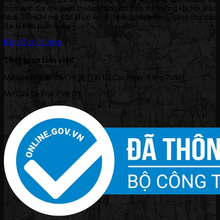
trở thành địa chỉ quen thuộc không chỉ trên thị trường Hà Nội, Bắc
Ninh, TP.HCM mà còn phục vụ rất nhiều khách hàng, cũng như các
đại lý trên toàn quốc.
Bản đồ chỉ đường
Thời gian làm việc
Mở cửa từ 8:30 đến 19:30 (Tất Cả Các Ngày Trong Tuần).
Mở Cửa Cả Thứ 7 Và CN.