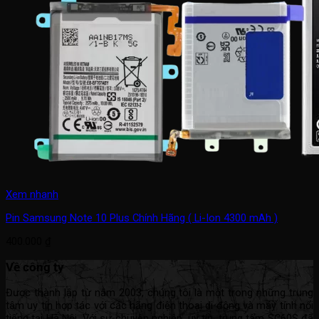
Xem nhanh
Pin Samsung Note 10 Plus Chính Hãng ( Li-Ion 4300 mAh )
400.000
₫
Về công ty
Được thành lập từ năm 2003, chúng tôi là một trong những trung
tâm uy tín hợp tác với các hãng điện thoại di động và máy tính nổi
tiếng tại Hà Nội. Với sự chuyên nghiệp, uy tín, trung tâm SC60S đã