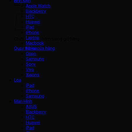
Linh kiện
Giỏ hàng
Apple Watch
Blackberry
HTC
Huawei
iPad
iPhone
Laptop
Chưa có sản phẩm trong giỏ hàng.
Macbook
Nokia
Quay trở lại cửa hàng
Oppo
Samsung
Sony
Vivo
Xiaomi
Loa
iPad
iPhone
Samsung
Màn Hình
ASUS
Blackberry
HTC
Huawei
iPad