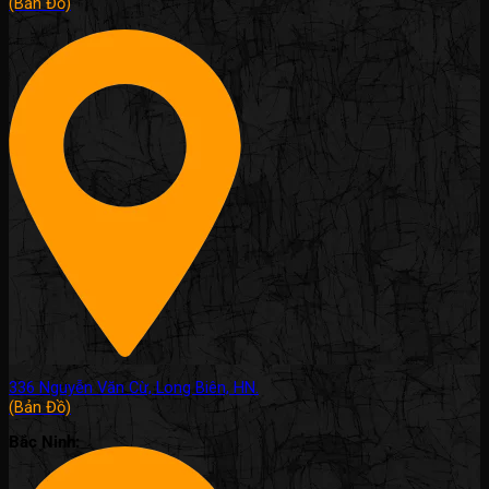
(Bản Đồ)
336 Nguyễn Văn Cừ, Long Biên, HN.
(Bản Đồ)
Bắc Ninh: