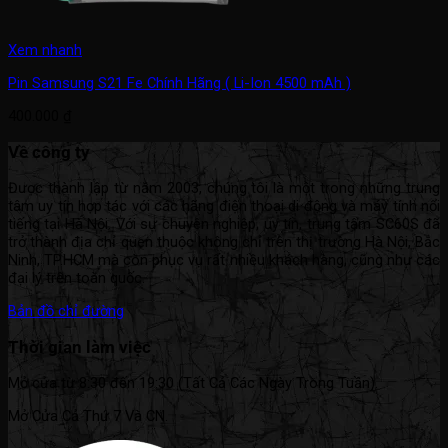
Xem nhanh
Pin Samsung S21 Fe Chính Hãng ( Li-Ion 4500 mAh )
400.000
₫
Về công ty
Được thành lập từ năm 2003, chúng tôi là một trong những trung
tâm uy tín hợp tác với các hãng điện thoại di động và máy tính nổi
tiếng tại Hà Nội. Với sự chuyên nghiệp, uy tín, trung tâm SC60S đã
trở thành địa chỉ quen thuộc không chỉ trên thị trường Hà Nội, Bắc
Ninh, TP.HCM mà còn phục vụ rất nhiều khách hàng, cũng như các
đại lý trên toàn quốc.
Bản đồ chỉ đường
Thời gian làm việc
Mở cửa từ 8:30 đến 19:30 (Tất Cả Các Ngày Trong Tuần).
Mở Cửa Cả Thứ 7 Và CN.