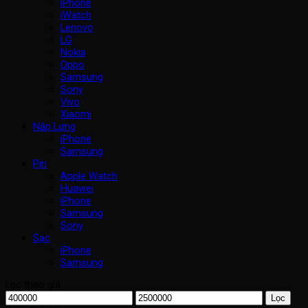
iPhone
iWatch
Lenovo
LG
Nokia
Oppo
Samsung
Sony
Vivo
Xiaomi
Nắp Lưng
iPhone
Samsung
Pin
Apple Watch
Huawei
iPhone
Samsung
Sony
Sạc
iPhone
Samsung
Lọc theo giá
Giá
Giá
Lọc