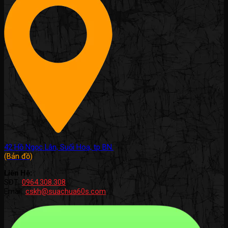
42 Hồ Ngọc Lân, Suối Hoa, tp BN.
(Bản đồ)
Liên Hệ:
SĐT:
0964.308.308
Email:
cskh@suachua60s.com