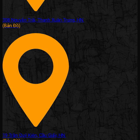
308 Nguyễn Trãi, Thanh Xuân Trung, HN.
(Bản Đồ)
19 Trần Quý Kiên, Cầu Giấy, HN.