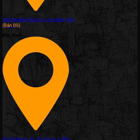
336 Nguyễn Văn Cừ, Long Biên, HN.
(Bản Đồ)
Bắc Ninh:
42 Hồ Ngọc Lân, Suối Hoa, tp BN.