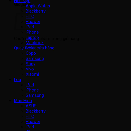
Linh kiện
Giỏ hàng
Apple Watch
Blackberry
HTC
Huawei
iPad
iPhone
Laptop
Chưa có sản phẩm trong giỏ hàng.
Macbook
Nokia
Quay trở lại cửa hàng
Oppo
Samsung
Sony
Vivo
Xiaomi
Loa
iPad
iPhone
Samsung
Màn Hình
ASUS
Blackberry
HTC
Huawei
iPad