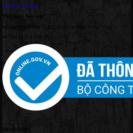
Bản đồ chỉ đường
Thời gian làm việc
Mở cửa từ 8:30 đến 19:30 (Tất Cả Các Ngày Trong Tuần).
Mở Cửa Cả Thứ 7 Và CN.
Chính Sách