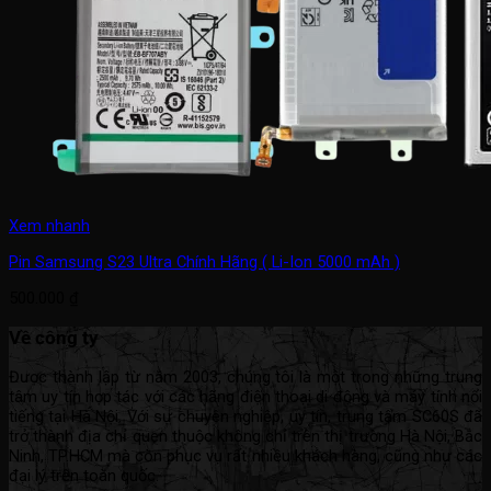
Xem nhanh
Pin Samsung S23 Ultra Chính Hãng ( Li-Ion 5000 mAh )
500.000
₫
Về công ty
Được thành lập từ năm 2003, chúng tôi là một trong những trung
tâm uy tín hợp tác với các hãng điện thoại di động và máy tính nổi
tiếng tại Hà Nội. Với sự chuyên nghiệp, uy tín, trung tâm SC60S đã
trở thành địa chỉ quen thuộc không chỉ trên thị trường Hà Nội, Bắc
Ninh, TP.HCM mà còn phục vụ rất nhiều khách hàng, cũng như các
đại lý trên toàn quốc.