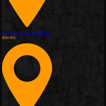
19 Trần Quý Kiên, Cầu Giấy, HN.
(Bản Đồ)