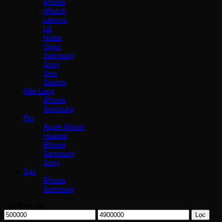
iPhone
iWatch
Lenovo
LG
Nokia
Oppo
Samsung
Sony
Vivo
Xiaomi
Nắp Lưng
iPhone
Samsung
Pin
Apple Watch
Huawei
iPhone
Samsung
Sony
Sạc
iPhone
Samsung
Lọc theo giá
Giá
Giá
Lọc