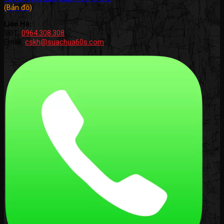
(Bản đồ)
Liên Hệ:
SĐT:
0964.308.308
Email:
cskh@suachua60s.com