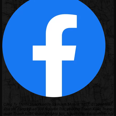
Công Ty TNHH Suachua60s Và Hành Mobile. MST: 0110944667.
Địa chỉ đăng ký: số 308 Nguyễn Trãi, phường Thanh Xuân Trung,
quận Thanh Xuân, thành phố Hà Nội. Người chịu trách nhiệm nội