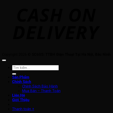
O
D
Copyright 2026 ©
SC60S: TTBH Điện Thoại Tại Hà Nội, Bắc Ninh
Tìm
kiếm:
Sản Phẩm
Chính Sách
Chính Sách Bảo Hành
Mua Bán – Thanh Toán
Liên Hệ
Giới Thiệu
Thanh toán
+