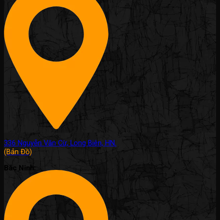
336 Nguyễn Văn Cừ, Long Biên, HN.
(Bản Đồ)
Bắc Ninh: