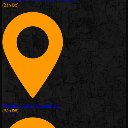
308 Nguyễn Trãi, Thanh Xuân Trung, HN.
(Bản Đồ)
19 Trần Quý Kiên, Cầu Giấy, HN.
(Bản Đồ)