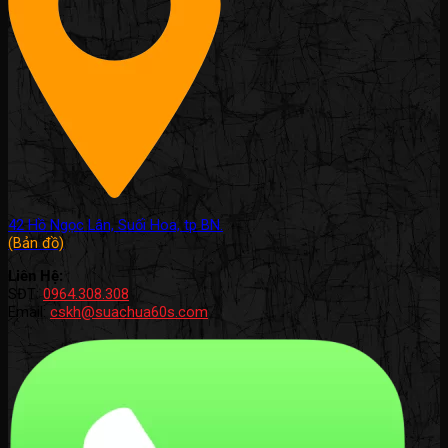
42 Hồ Ngọc Lân, Suối Hoa, tp BN.
(Bản đồ)
Liên Hệ:
SĐT:
0964.308.308
Email:
cskh@suachua60s.com