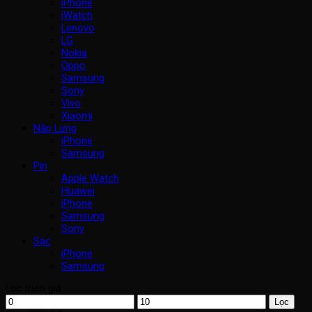
iPhone
iWatch
Lenovo
LG
Nokia
Oppo
Samsung
Sony
Vivo
Xiaomi
Nắp Lưng
iPhone
Samsung
Pin
Apple Watch
Huawei
iPhone
Samsung
Sony
Sạc
iPhone
Samsung
Lọc theo giá
Giá
Giá
Lọc