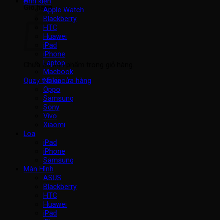
Linh kiện
Giỏ hàng
Apple Watch
Blackberry
HTC
Huawei
iPad
iPhone
Laptop
Chưa có sản phẩm trong giỏ hàng.
Macbook
Nokia
Quay trở lại cửa hàng
Oppo
Samsung
Sony
Vivo
Xiaomi
Loa
iPad
iPhone
Samsung
Màn Hình
ASUS
Blackberry
HTC
Huawei
iPad