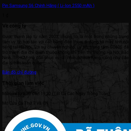
Pin Samsung S6 Chính Hãng ( Li-Ion 2550 mAh )
1
₫
Về công ty
Được thành lập từ năm 2003, chúng tôi là một trong những trung
tâm uy tín hợp tác với các hãng điện thoại di động và máy tính nổi
tiếng tại Hà Nội. Với sự chuyên nghiệp, uy tín, trung tâm SC60S đã
trở thành địa chỉ quen thuộc không chỉ trên thị trường Hà Nội, Bắc
Ninh, TP.HCM mà còn phục vụ rất nhiều khách hàng, cũng như các
đại lý trên toàn quốc.
Bản đồ chỉ đường
Thời gian làm việc
Mở cửa từ 8:30 đến 19:30 (Tất Cả Các Ngày Trong Tuần).
Mở Cửa Cả Thứ 7 Và CN.