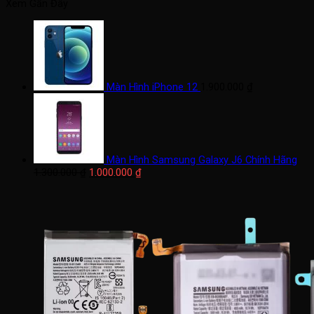
tối
tối
Xem Gần Đây
thiểu
đa
Màn Hình iPhone 12
1.900.000
₫
Màn Hình Samsung Galaxy J6 Chính Hãng
Giá
Giá
1.300.000
₫
1.000.000
₫
gốc
hiện
là:
tại
1.300.000 ₫.
là:
1.000.000 ₫.