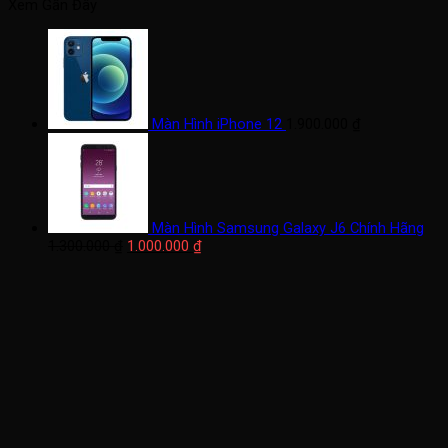
tối
tối
Xem Gần Đây
thiểu
đa
Màn Hình iPhone 12
1.900.000
₫
Màn Hình Samsung Galaxy J6 Chính Hãng
Giá
Giá
1.300.000
₫
1.000.000
₫
gốc
hiện
là:
tại
1.300.000 ₫.
là:
1.000.000 ₫.