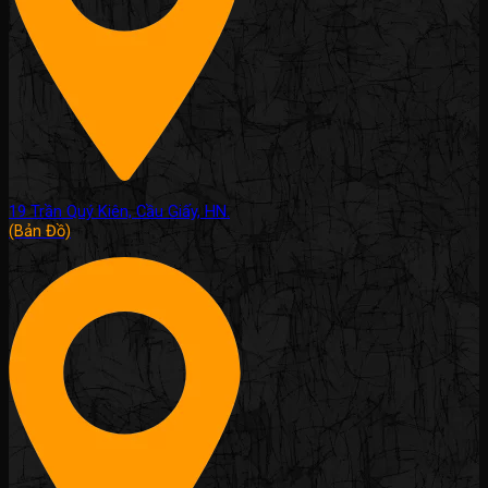
19 Trần Quý Kiên, Cầu Giấy, HN.
(Bản Đồ)