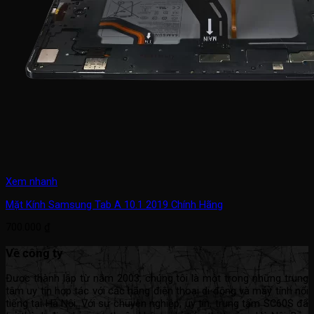
Xem nhanh
Mặt Kính Samsung Tab A 10.1 2019 Chính Hãng
700.000
₫
Về công ty
Được thành lập từ năm 2003, chúng tôi là một trong những trung
tâm uy tín hợp tác với các hãng điện thoại di động và máy tính nổi
tiếng tại Hà Nội. Với sự chuyên nghiệp, uy tín, trung tâm SC60S đã