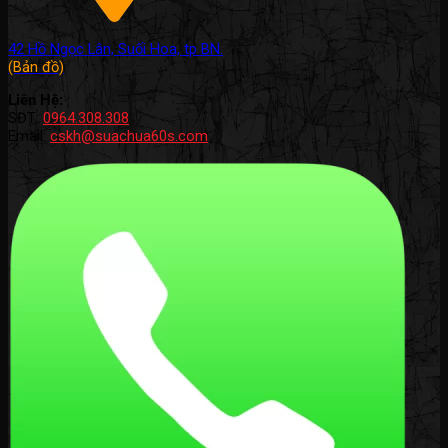
42 Hồ Ngọc Lân, Suối Hoa, tp BN.
(Bản đồ)
Liên Hệ:
SĐT:
0964.308.308
Email:
cskh@suachua60s.com