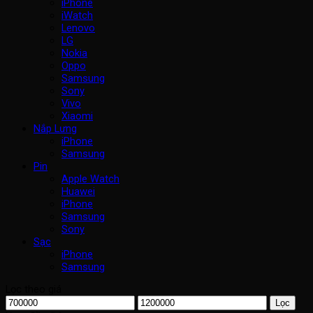
iPhone
iWatch
Lenovo
LG
Nokia
Oppo
Samsung
Sony
Vivo
Xiaomi
Nắp Lưng
iPhone
Samsung
Pin
Apple Watch
Huawei
iPhone
Samsung
Sony
Sạc
iPhone
Samsung
Lọc theo giá
Giá
Giá
Lọc