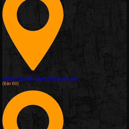
308 Nguyễn Trãi, Thanh Xuân Trung, HN.
(Bản Đồ)