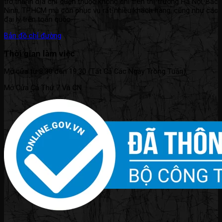
trở thành địa chỉ quen thuộc không chỉ trên thị trường Hà Nội, Bắc
Ninh, TP.HCM mà còn phục vụ rất nhiều khách hàng, cũng như các
đại lý trên toàn quốc.
Bản đồ chỉ đường
Thời gian làm việc
Mở cửa từ 8:30 đến 19:30 (Tất Cả Các Ngày Trong Tuần).
Mở Cửa Cả Thứ 7 Và CN.