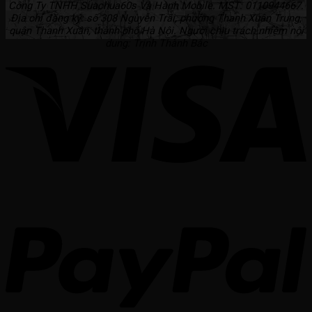
Công Ty TNHH Suachua60s Và Hành Mobile. MST: 0110944667.
Địa chỉ đăng ký: số 308 Nguyễn Trãi, phường Thanh Xuân Trung,
quận Thanh Xuân, thành phố Hà Nội. Người chịu trách nhiệm nội
dung: Trịnh Thành Bắc
V
P