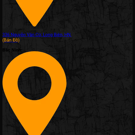
336 Nguyễn Văn Cừ, Long Biên, HN.
(Bản Đồ)
Bắc Ninh: