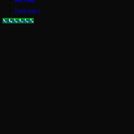
Giới Thiệu
Thanh toán
+
Call Now Button