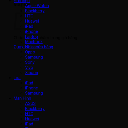
Linh kiện
Giỏ hàng
Apple Watch
Blackberry
HTC
Huawei
iPad
iPhone
Laptop
Chưa có sản phẩm trong giỏ hàng.
Macbook
Nokia
Quay trở lại cửa hàng
Oppo
Samsung
Sony
Vivo
Xiaomi
Loa
iPad
iPhone
Samsung
Màn Hình
ASUS
Blackberry
HTC
Huawei
iPad