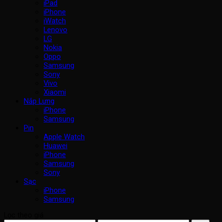
iPad
iPhone
iWatch
Lenovo
LG
Nokia
Oppo
Samsung
Sony
Vivo
Xiaomi
Nắp Lưng
iPhone
Samsung
Pin
Apple Watch
Huawei
iPhone
Samsung
Sony
Sạc
iPhone
Samsung
Lọc theo giá