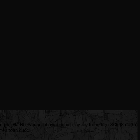
ng tại Hà Nội. Với sự chuyên nghiệp, uy tín, trung tâm SC60S đã trở
trên toàn quốc.