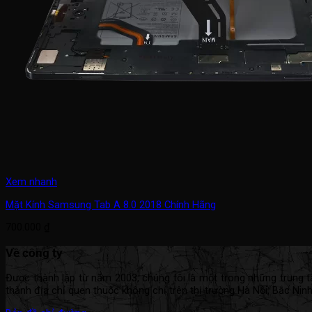
Xem nhanh
Mặt Kính Samsung Tab A 8.0 2018 Chính Hãng
700.000
₫
Về công ty
Được thành lập từ năm 2003, chúng tôi là một trong những trung tâm
thành địa chỉ quen thuộc không chỉ trên thị trường Hà Nội, Bắc Nin