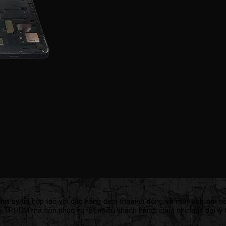
 uy tín hợp tác với các hãng điện thoại di động và máy tính nổi tiế
h, TP.HCM mà còn phục vụ rất nhiều khách hàng, cũng như các đại lý 