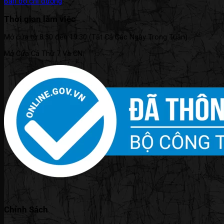
Bản đồ chỉ đường
Thời gian làm việc
Mở cửa từ 8:30 đến 19:30 (Tất Cả Các Ngày Trong Tuần).
Mở Cửa Cả Thứ 7 Và CN.
Chính Sách