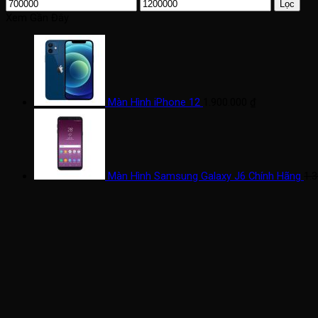
Giá
Giá
Lọc
tối
tối
Xem Gần Đây
thiểu
đa
Màn Hình iPhone 12
1.900.000
₫
Màn Hình Samsung Galaxy J6 Chính Hãng
1.