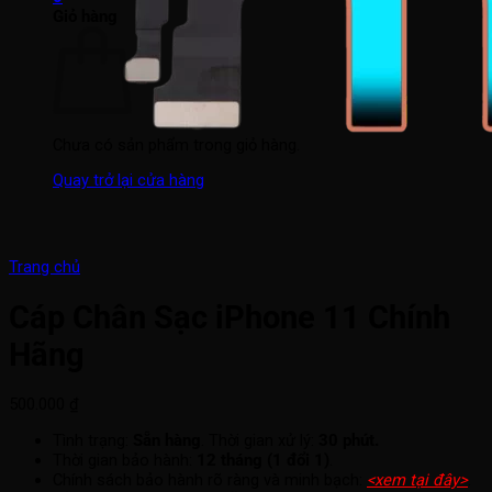
Giỏ hàng
Chưa có sản phẩm trong giỏ hàng.
Quay trở lại cửa hàng
Trang chủ
Cáp Chân Sạc iPhone 11 Chính
Hãng
500.000
₫
Tình trạng:
Sẵn hàng
. Thời gian xử lý:
30 phút.
Thời gian bảo hành:
12 tháng (1 đổi 1)
.
Chính sách bảo hành rõ ràng và minh bạch:
<xem tại đây>
.