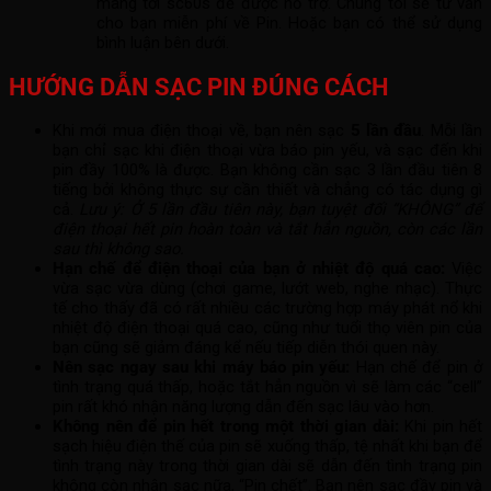
mang tới sc60s để được hỗ trợ. Chúng tôi sẽ tư vấn
cho bạn miễn phí về Pin. Hoặc bạn có thể sử dụng
bình luận bên dưới.
HƯỚNG DẪN SẠC PIN ĐÚNG CÁCH
Khi mới mua điện thoại về, bạn nên sạc
5 lần đầu
. Mỗi lần
bạn chỉ sạc khi điện thoại vừa báo pin yếu, và sạc đến khi
pin đầy 100% là được. Bạn không cần sạc 3 lần đầu tiên 8
tiếng bởi không thực sự cần thiết và chẳng có tác dụng gì
cả.
Lưu ý: Ở 5 lần đầu tiên này, bạn tuyệt đối “KHÔNG” để
điện thoại hết pin hoàn toàn và tắt hẳn nguồn, còn các lần
sau thì không sao.
Hạn chế để điện thoại của bạn ở nhiệt độ quá cao:
Việc
vừa sạc vừa dùng (chơi game, lướt web, nghe nhạc). Thực
tế cho thấy đã có rất nhiều các trường hợp máy phát nổ khi
nhiệt độ điện thoại quá cao, cũng như tuổi thọ viên pin của
bạn cũng sẽ giảm đáng kể nếu tiếp diễn thói quen này.
Nên sạc ngay sau khi máy báo pin yếu:
Hạn chế để pin ở
tình trạng quá thấp, hoặc tắt hẳn nguồn vì sẽ làm các “cell”
pin rất khó nhận năng lượng dẫn đến sạc lâu vào hơn.
Không nên để pin hết trong một thời gian dài:
Khi pin hết
sạch hiệu điện thế của pin sẽ xuống thấp, tệ nhất khi bạn để
tình trạng này trong thời gian dài sẽ dẫn đến tình trạng pin
không còn nhận sạc nữa, “Pin chết”. Bạn nên sạc đầy pin và