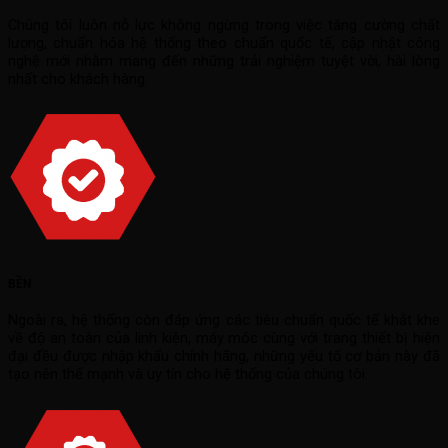
Chúng tôi luôn nỗ lực không ngừng trong việc tăng cường chất
lượng, chuẩn hóa hệ thống theo chuẩn quốc tế, cập nhật công
nghệ mới nhằm mang đến những trải nghiệm tuyệt vời, hài lòng
nhất cho khách hàng.
BỀN
Ngoài ra, hệ thống còn đáp ứng các tiêu chuẩn quốc tế khắt khe
về độ an toàn của linh kiện, máy móc cùng với trang thiết bị hiện
đại đều được nhập khẩu chính hãng, những yếu tố cơ bản này đã
tạo nên thế mạnh và uy tín cho hệ thống của chúng tôi.