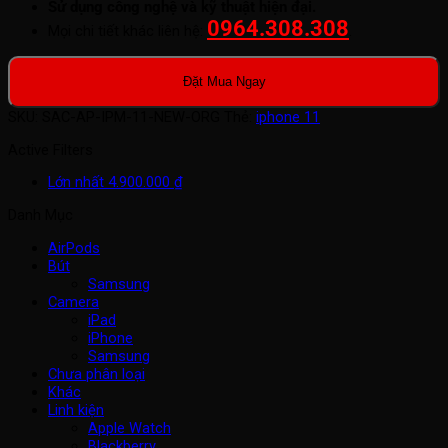
Sử dụng công nghệ và kỹ thuật hiện đại.
0964.308.308
Mọi chi tiết khác liên hệ:
.
Đặt Mua Ngay
SKU:
SAC-AP-IPM-11-NEW-ORG
Thẻ:
iphone 11
Active Filters
Lớn nhất
4.900.000
₫
Danh Mục
AirPods
Bút
Samsung
Camera
iPad
iPhone
Samsung
Chưa phân loại
Khác
Linh kiện
Apple Watch
Blackberry