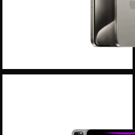
ĐIện THoại