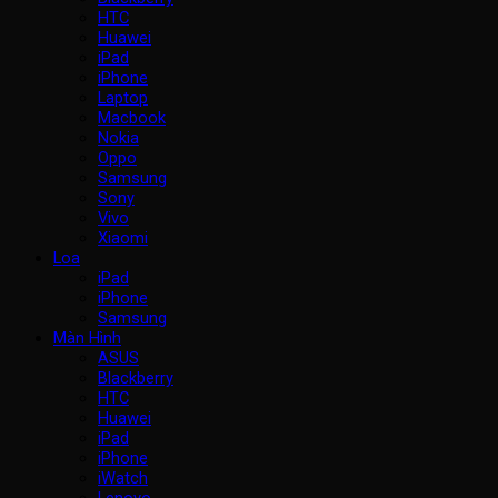
HTC
Huawei
iPad
iPhone
Laptop
Macbook
Nokia
Oppo
Samsung
Sony
Vivo
Xiaomi
Loa
iPad
iPhone
Samsung
Màn Hình
ASUS
Blackberry
HTC
Huawei
iPad
iPhone
iWatch
Lenovo