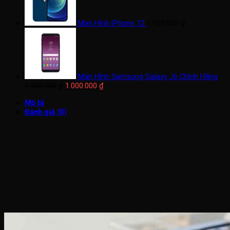
Màn Hình iPhone 12
1.900.000
₫
Màn Hình Samsung Galaxy J6 Chính Hãng
Giá
Giá
1.300.000
₫
1.000.000
₫
gốc
hiện
Mô tả
là:
tại
Đánh giá (0)
1.300.000 ₫.
là:
1.000.000 ₫.