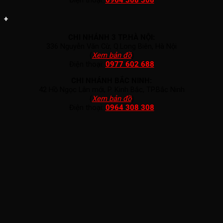
+
CHI NHÁNH 3 TP.HÀ NỘI:
336 Nguyễn Văn Cừ, Q.Long Biên, Hà Nội
(
Xem bản đồ
)
Điện thoại:
0977 602 688
CHI NHÁNH BẮC NINH:
42 Hồ Ngọc Lân mới, P. Kinh Bắc, TP.Bắc Ninh
(
Xem bản đồ
)
Điện thoại:
0964 308 308