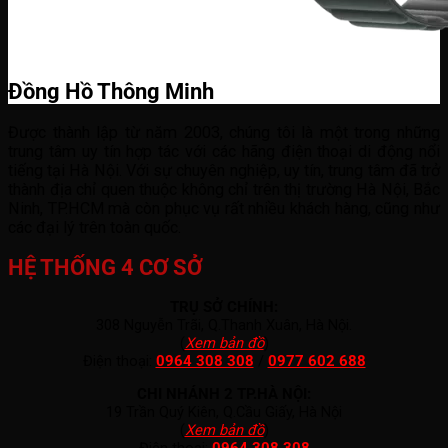
Đồng Hồ Thông Minh
Được thành lập từ năm 2003, chúng tôi là một trong những
trung tâm uy tín hợp tác với các hãng điện thoại di động nổi
tiếng tại Hà Nội. Với sự chuyên nghiệp, uy tín, trung tâm đã trở
thành địa chỉ quen thuộc không chỉ trên thị trường Hà Nội, Bắc
Ninh, TP.HCM mà còn phục vụ rất nhiều khách hàng, cũng như
các đại lý trên toàn quốc.
HỆ THỐNG 4 CƠ SỞ
TRỤ SỞ CHÍNH:
308 Nguyễn Trãi, Q.Thanh Xuân, Hà Nội.
(
Xem bản đồ
)
Điện thoại:
0964 308 308
/
0977 602 688
CHI NHÁNH 2 TP.HÀ NỘI:
19 Trần Quý Kiên, Q.Cầu Giấy, Hà Nội
(
Xem bản đồ
)
Điện thoại:
0964 308 308