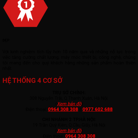
ĐẸP
Với kinh nghiệm tích lũy hơn 10 năm qua và những nỗ lực trong
việc tăng cường chất lượng, máy móc thiết bị, công nghệ, chúng
tôi mang đến cho quý khách hàng những sản phẩm hoàn thiện
nhất.
HỆ THỐNG 4 CƠ SỞ
TRỤ SỞ CHÍNH:
308 Nguyễn Trãi, Q.Thanh Xuân, Hà Nội.
(
Xem bản đồ
)
Điện thoại:
0964 308 308
/
0977 602 688
CHI NHÁNH 2 TP.HÀ NỘI:
19 Trần Quý Kiên, Q.Cầu Giấy, Hà Nội
(
Xem bản đồ
)
Điện thoại:
0964 308 308