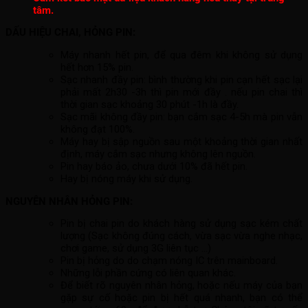
tâm.
DẤU HIỆU CHAI, HỎNG PIN:
Máy nhanh hết pin, để qua đêm khi không sử dụng
hết hơn 15% pin.
Sạc nhanh đầy pin: bình thường khi pin cạn hết sạc lại
phải mất 2h30 -3h thì pin mới đầy . nếu pin chai thì
thời gian sạc khoảng 30 phút -1h là đầy.
Sạc mãi không đầy pin: bạn cắm sạc 4-5h mà pin vẫn
không đạt 100%.
Máy hay bị sập nguồn sau một khoảng thời gian nhất
định, máy cắm sạc nhưng không lên nguồn.
Pin hay báo ảo, chưa dưới 10% đã hết pin.
Hay bị nóng máy khi sử dụng.
NGUYÊN NHÂN HỎNG PIN:
Pin bị chai pin do khách hàng sử dụng sạc kém chất
lượng (Sạc không đúng cách, vừa sạc vừa nghe nhạc,
chơi game, sử dụng 3G liên tục …)
Pin bị hỏng do do chạm nóng IC trên mainboard.
Những lỗi phần cứng có liên quan khác.
Để biết rõ nguyên nhân hỏng, hoặc nếu máy của bạn
gặp sự cố hoặc pin bị hết quá nhanh, bạn có thể