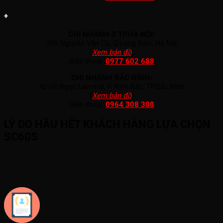
+
CHI NHÁNH 3 TP.HÀ NỘI:
336 Nguyễn Văn Cừ, Q.Long Biên, Hà Nội
(
Xem bản đồ
)
Điện thoại:
0977 602 688
CHI NHÁNH BẮC NINH:
42 Hồ Ngọc Lân mới, P. Kinh Bắc, TP.Bắc Ninh
(
Xem bản đồ
)
Điện thoại:
0964 308 308
LÝ DO HẦU HẾT KHÁCH HÀNG LỰA CHỌN
SC60S