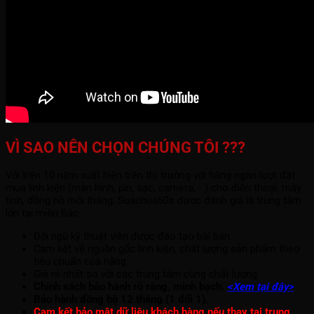
VÌ SAO NÊN CHỌN CHÚNG TÔI ???
Với trên 10 năm xuất hiện trên thị trường với hàng ngàn lượt đặt
mua linh kiện (màn hình, pin, sạc, camera, ...) cho điện thoại, máy
tính, đồng hồ mỗi tháng; Suachua60s được đánh giá là trung tâm
lớn tại miền Bắc.
Đội ngũ kỹ thuật viên được đào tạo bài bản.
Cam kết về nguồn gốc linh kiện, chất lượng sản phẩm theo
tiêu chuẩn của hãng.
Giá rẻ nhất so với các trung tâm cùng chất lượng.
Chính sách bảo hành rõ ràng, minh bạch.
<Xem tại đây>
Bảo hành đồng bộ 12 tháng (1 đổi 1).
Cam kết bảo mật dữ liệu khách hàng nếu thay tại trung