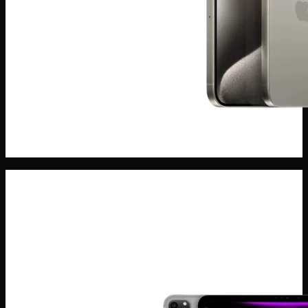
ĐIện THoại