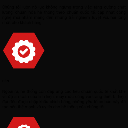
Chúng tôi luôn nỗ lực không ngừng trong việc tăng cường chất
lượng, chuẩn hóa hệ thống theo chuẩn quốc tế, cập nhật công
nghệ mới nhằm mang đến những trải nghiệm tuyệt vời, hài lòng
nhất cho khách hàng.
BỀN
Ngoài ra, hệ thống còn đáp ứng các tiêu chuẩn quốc tế khắt khe
về độ an toàn của linh kiện, máy móc cùng với trang thiết bị hiện
đại đều được nhập khẩu chính hãng, những yếu tố cơ bản này đã
tạo nên thế mạnh và uy tín cho hệ thống của chúng tôi.