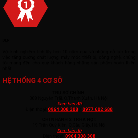
ĐẸP
Với kinh nghiệm tích lũy hơn 10 năm qua và những nỗ lực trong
việc tăng cường chất lượng, máy móc thiết bị, công nghệ, chúng
tôi mang đến cho quý khách hàng những sản phẩm hoàn thiện
nhất.
HỆ THỐNG 4 CƠ SỞ
TRỤ SỞ CHÍNH:
308 Nguyễn Trãi, Q.Thanh Xuân, Hà Nội.
(
Xem bản đồ
)
Điện thoại:
0964 308 308
/
0977 602 688
CHI NHÁNH 2 TP.HÀ NỘI:
19 Trần Quý Kiên, Q.Cầu Giấy, Hà Nội
(
Xem bản đồ
)
Điện thoại:
0964 308 308