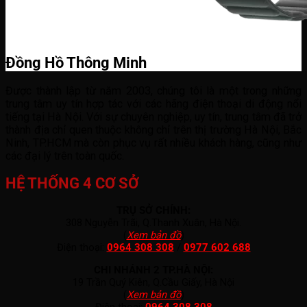
Đồng Hồ Thông Minh
Được thành lập từ năm 2003, chúng tôi là một trong những
trung tâm uy tín hợp tác với các hãng điện thoại di động nổi
tiếng tại Hà Nội. Với sự chuyên nghiệp, uy tín, trung tâm đã trở
thành địa chỉ quen thuộc không chỉ trên thị trường Hà Nội, Bắc
Ninh, TP.HCM mà còn phục vụ rất nhiều khách hàng, cũng như
các đại lý trên toàn quốc.
HỆ THỐNG 4 CƠ SỞ
TRỤ SỞ CHÍNH:
308 Nguyễn Trãi, Q.Thanh Xuân, Hà Nội.
(
Xem bản đồ
)
Điện thoại:
0964 308 308
/
0977 602 688
CHI NHÁNH 2 TP.HÀ NỘI:
19 Trần Quý Kiên, Q.Cầu Giấy, Hà Nội
(
Xem bản đồ
)
Điện thoại:
0964 308 308