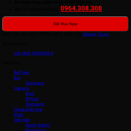
Sử dụng công nghệ và kỹ thuật hiện đại.
0964.308.308
Mọi chi tiết khác liên hệ:
.
Đặt Mua Ngay
SKU:
SAC-AP-IPM-15PRO-NEW-ORG
Thẻ:
iphone 15 pro
Active Filters
Lớn nhất
4.900.000
₫
Danh Mục
AirPods
Bút
Samsung
Camera
iPad
iPhone
Samsung
Chưa phân loại
Khác
Linh kiện
Apple Watch
Blackberry