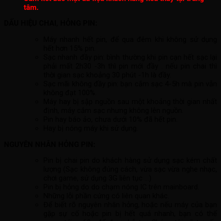
tâm.
DẤU HIỆU CHAI, HỎNG PIN:
Máy nhanh hết pin, để qua đêm khi không sử dụng
hết hơn 15% pin.
Sạc nhanh đầy pin: bình thường khi pin cạn hết sạc lại
phải mất 2h30 -3h thì pin mới đầy . nếu pin chai thì
thời gian sạc khoảng 30 phút -1h là đầy.
Sạc mãi không đầy pin: bạn cắm sạc 4-5h mà pin vẫn
không đạt 100%.
Máy hay bị sập nguồn sau một khoảng thời gian nhất
định, máy cắm sạc nhưng không lên nguồn.
Pin hay báo ảo, chưa dưới 10% đã hết pin.
Hay bị nóng máy khi sử dụng.
NGUYÊN NHÂN HỎNG PIN:
Pin bị chai pin do khách hàng sử dụng sạc kém chất
lượng (Sạc không đúng cách, vừa sạc vừa nghe nhạc,
chơi game, sử dụng 3G liên tục …)
Pin bị hỏng do do chạm nóng IC trên mainboard.
Những lỗi phần cứng có liên quan khác.
Để biết rõ nguyên nhân hỏng, hoặc nếu máy của bạn
gặp sự cố hoặc pin bị hết quá nhanh, bạn có thể