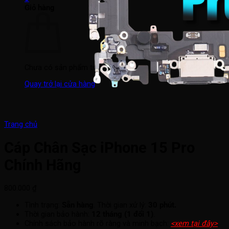
Giỏ hàng
Chưa có sản phẩm trong giỏ hàng.
Quay trở lại cửa hàng
Trang chủ
Cáp Chân Sạc iPhone 15 Pro
Chính Hãng
800.000
₫
Tình trạng:
Sẵn hàng
. Thời gian xử lý:
30 phút.
Thời gian bảo hành:
12 tháng (1 đổi 1)
.
Chính sách bảo hành rõ ràng và minh bạch:
<xem tại đây>
.