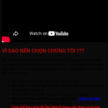
VÌ SAO NÊN CHỌN CHÚNG TÔI ???
Với trên 10 năm xuất hiện trên thị trường với hàng ngàn lượt đặt
mua linh kiện (màn hình, pin, sạc, camera, ...) cho điện thoại, máy
tính, đồng hồ mỗi tháng; Suachua60s được đánh giá là trung tâm
lớn tại miền Bắc.
Đội ngũ kỹ thuật viên được đào tạo bài bản.
Cam kết về nguồn gốc linh kiện, chất lượng sản phẩm theo
tiêu chuẩn của hãng.
Giá rẻ nhất so với các trung tâm cùng chất lượng.
Chính sách bảo hành rõ ràng, minh bạch.
<Xem tại đây>
Bảo hành đồng bộ 12 tháng (1 đổi 1).
Cam kết bảo mật dữ liệu khách hàng nếu thay tại trung