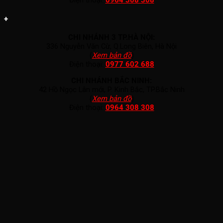
+
CHI NHÁNH 3 TP.HÀ NỘI:
336 Nguyễn Văn Cừ, Q.Long Biên, Hà Nội
(
Xem bản đồ
)
Điện thoại:
0977 602 688
CHI NHÁNH BẮC NINH:
42 Hồ Ngọc Lân mới, P. Kinh Bắc, TP.Bắc Ninh
(
Xem bản đồ
)
Điện thoại:
0964 308 308