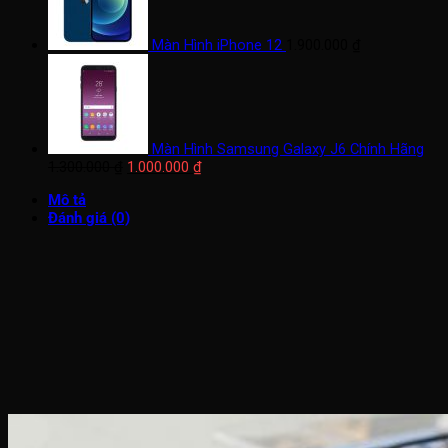
Màn Hình iPhone 12
1.900.000
₫
Màn Hình Samsung Galaxy J6 Chính Hãng
Giá
Giá
1.300.000
₫
1.000.000
₫
gốc
hiện
Mô tả
là:
tại
Đánh giá (0)
1.300.000 ₫.
là:
1.000.000 ₫.