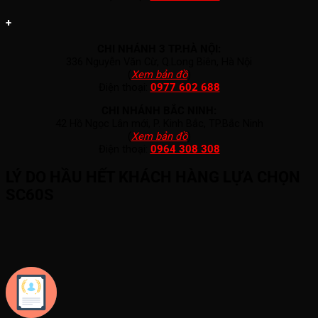
+
CHI NHÁNH 3 TP.HÀ NỘI:
336 Nguyễn Văn Cừ, Q.Long Biên, Hà Nội
(
Xem bản đồ
)
Điện thoại:
0977 602 688
CHI NHÁNH BẮC NINH:
42 Hồ Ngọc Lân mới, P. Kinh Bắc, TP.Bắc Ninh
(
Xem bản đồ
)
Điện thoại:
0964 308 308
LÝ DO HẦU HẾT KHÁCH HÀNG LỰA CHỌN
SC60S