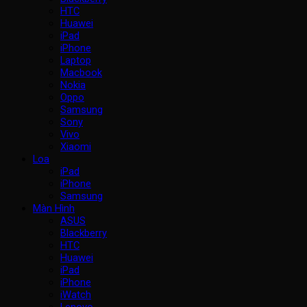
HTC
Huawei
iPad
iPhone
Laptop
Macbook
Nokia
Oppo
Samsung
Sony
Vivo
Xiaomi
Loa
iPad
iPhone
Samsung
Màn Hình
ASUS
Blackberry
HTC
Huawei
iPad
iPhone
iWatch
Lenovo