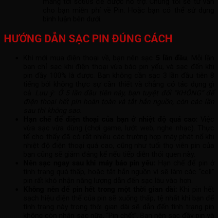
mang tới sc60s để được hỗ trợ. Chúng tôi sẽ tư vấn
cho bạn miễn phí về Pin. Hoặc bạn có thể sử dụng
bình luận bên dưới.
HƯỚNG DẪN SẠC PIN ĐÚNG CÁCH
Khi mới mua điện thoại về, bạn nên sạc
5 lần đầu
. Mỗi lần
bạn chỉ sạc khi điện thoại vừa báo pin yếu, và sạc đến khi
pin đầy 100% là được. Bạn không cần sạc 3 lần đầu tiên 8
tiếng bởi không thực sự cần thiết và chẳng có tác dụng gì
cả.
Lưu ý: Ở 5 lần đầu tiên này, bạn tuyệt đối “KHÔNG” để
điện thoại hết pin hoàn toàn và tắt hẳn nguồn, còn các lần
sau thì không sao.
Hạn chế để điện thoại của bạn ở nhiệt độ quá cao:
Việc
vừa sạc vừa dùng (chơi game, lướt web, nghe nhạc). Thực
tế cho thấy đã có rất nhiều các trường hợp máy phát nổ khi
nhiệt độ điện thoại quá cao, cũng như tuổi thọ viên pin của
bạn cũng sẽ giảm đáng kể nếu tiếp diễn thói quen này.
Nên sạc ngay sau khi máy báo pin yếu:
Hạn chế để pin ở
tình trạng quá thấp, hoặc tắt hẳn nguồn vì sẽ làm các “cell”
pin rất khó nhận năng lượng dẫn đến sạc lâu vào hơn.
Không nên để pin hết trong một thời gian dài:
Khi pin hết
sạch hiệu điện thế của pin sẽ xuống thấp, tệ nhất khi bạn để
tình trạng này trong thời gian dài sẽ dẫn đến tình trạng pin
không còn nhận sạc nữa, “Pin chết”. Bạn nên sạc đầy pin và