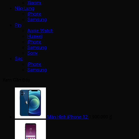
Xiaomi
Nắp Lưng
iPhone
Samsung
Pin
Apple Watch
Huawei
iPhone
Samsung
Sony
Sạc
iPhone
Samsung
Xem Gần Đây
Màn Hình iPhone 12
1.900.000
₫