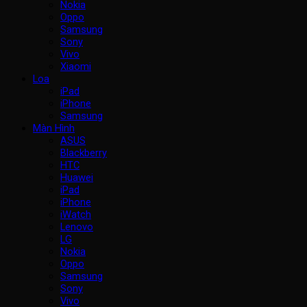
Nokia
Oppo
Samsung
Sony
Vivo
Xiaomi
Loa
iPad
iPhone
Samsung
Màn Hình
ASUS
Blackberry
HTC
Huawei
iPad
iPhone
iWatch
Lenovo
LG
Nokia
Oppo
Samsung
Sony
Vivo