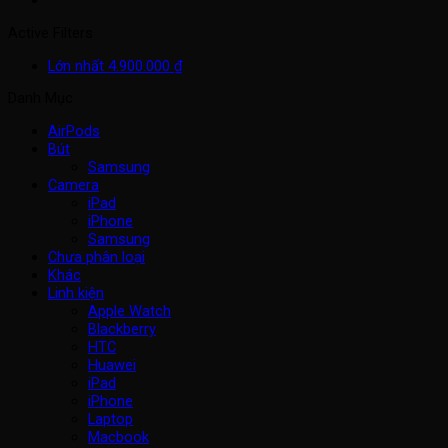
Active Filters
Lớn nhất
4.900.000
₫
Danh Mục
AirPods
Bút
Samsung
Camera
iPad
iPhone
Samsung
Chưa phân loại
Khác
Linh kiện
Apple Watch
Blackberry
HTC
Huawei
iPad
iPhone
Laptop
Macbook