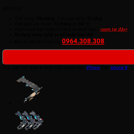
300.000
₫
Tình trạng:
Sẵn hàng
. Thời gian xử lý:
30 phút.
Thời gian bảo hành:
12 tháng (1 đổi 1)
.
Chính sách bảo hành rõ ràng và minh bạch:
<xem tại đây>
.
Sử dụng công nghệ và kỹ thuật hiện đại.
0964.308.308
Mọi chi tiết khác liên hệ:
.
SKU:
SAC-AP-IPM-8-NEW-ORG
Danh mục:
iPhone
Thẻ:
iphone 8