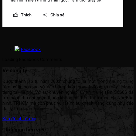
Facebook
Loading Facebook Comments ...
Về công ty
Được thành lập từ năm 2003, chúng tôi là một trong những trung
tâm uy tín hợp tác với các hãng điện thoại di động và máy tính nổi
tiếng tại Hà Nội. Với sự chuyên nghiệp, uy tín, trung tâm SC60S đã
trở thành địa chỉ quen thuộc không chỉ trên thị trường Hà Nội, Bắc
Ninh, TP.HCM mà còn phục vụ rất nhiều khách hàng, cũng như các
đại lý trên toàn quốc.
Bản đồ chỉ đường
Thời gian làm việc