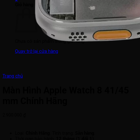
Giỏ hàng
Chưa có sản phẩm trong giỏ hàng.
Quay trở lại cửa hàng
Trang chủ
Màn Hình Apple Watch 8 41/45
mm Chính Hãng
2.900.000
₫
Loại:
Chính Hãng
. Tình trạng:
Sẵn hàng
.
Thời gian bảo hành:
12 tháng (1 đổi 1)
.