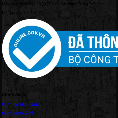
Mở cửa từ 8:30 đến 19:30 (Tất Cả Các Ngày Trong Tuần).
Mở Cửa Cả Thứ 7 Và CN.
Chính Sách
Chính sách bảo hành.
Chính sách đổi trả.