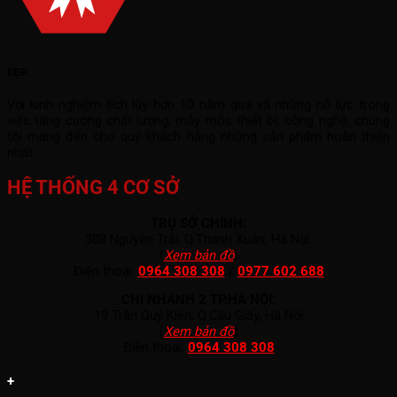
ĐẸP
Với kinh nghiệm tích lũy hơn 10 năm qua và những nỗ lực trong
việc tăng cường chất lượng, máy móc thiết bị, công nghệ, chúng
tôi mang đến cho quý khách hàng những sản phẩm hoàn thiện
nhất.
HỆ THỐNG 4 CƠ SỞ
TRỤ SỞ CHÍNH:
308 Nguyễn Trãi, Q.Thanh Xuân, Hà Nội.
(
Xem bản đồ
)
Điện thoại:
0964 308 308
/
0977 602 688
CHI NHÁNH 2 TP.HÀ NỘI:
19 Trần Quý Kiên, Q.Cầu Giấy, Hà Nội
(
Xem bản đồ
)
Điện thoại:
0964 308 308
+