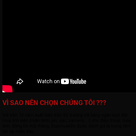
VÌ SAO NÊN CHỌN CHÚNG TÔI ???
Với trên 10 năm xuất hiện trên thị trường với hàng ngàn lượt đặt
mua linh kiện (màn hình, pin, sạc, camera, ...) cho điện thoại, máy
tính, đồng hồ mỗi tháng; Suachua60s được đánh giá là trung tâm
lớn tại miền Bắc.