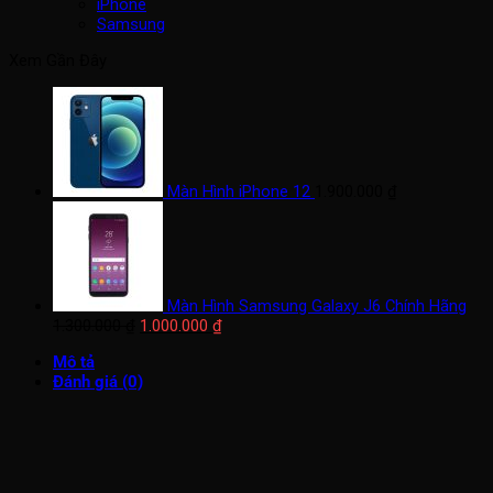
iPhone
Samsung
Xem Gần Đây
Màn Hình iPhone 12
1.900.000
₫
Màn Hình Samsung Galaxy J6 Chính Hãng
Giá
Giá
1.300.000
₫
1.000.000
₫
gốc
hiện
Mô tả
là:
tại
Đánh giá (0)
1.300.000 ₫.
là:
1.000.000 ₫.