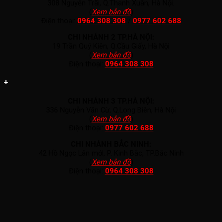
308 Nguyễn Trãi, Q.Thanh Xuân, Hà Nội.
(
Xem bản đồ
)
Điện thoại:
0964 308 308
/
0977 602 688
CHI NHÁNH 2 TP.HÀ NỘI:
19 Trần Quý Kiên, Q.Cầu Giấy, Hà Nội
(
Xem bản đồ
)
Điện thoại:
0964 308 308
+
CHI NHÁNH 3 TP.HÀ NỘI:
336 Nguyễn Văn Cừ, Q.Long Biên, Hà Nội
(
Xem bản đồ
)
Điện thoại:
0977 602 688
CHI NHÁNH BẮC NINH:
42 Hồ Ngọc Lân mới, P. Kinh Bắc, TP.Bắc Ninh
(
Xem bản đồ
)
Điện thoại:
0964 308 308