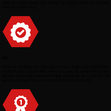
nghệ mới nhằm mang đến những trải nghiệm tuyệt vời, hài lòng
nhất cho khách hàng.
BỀN
Ngoài ra, hệ thống còn đáp ứng các tiêu chuẩn quốc tế khắt khe
về độ an toàn của linh kiện, máy móc cùng với trang thiết bị hiện
đại đều được nhập khẩu chính hãng, những yếu tố cơ bản này đã
tạo nên thế mạnh và uy tín cho hệ thống của chúng tôi.