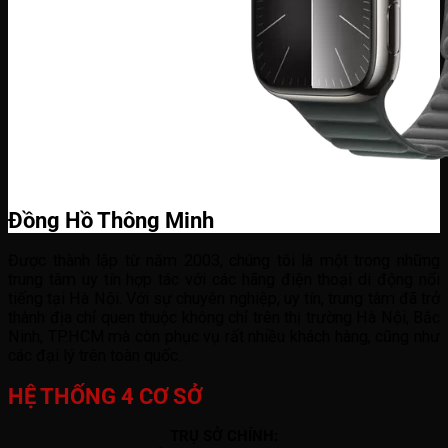
Đồng Hồ Thông Minh
Được thành lập từ năm 2003, chúng tôi là một trong những
trung tâm uy tín hợp tác với các hãng điện thoại di động nổi
tiếng tại Hà Nội. Với sự chuyên nghiệp, uy tín, trung tâm đã trở
thành địa chỉ quen thuộc không chỉ trên thị trường Hà Nội, Bắc
Ninh, TP.HCM mà còn phục vụ rất nhiều khách hàng, cũng như
các đại lý trên toàn quốc.
HỆ THỐNG 4 CƠ SỞ
TRỤ SỞ CHÍNH: