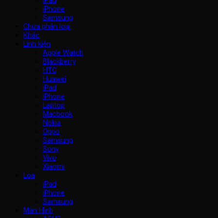
iPad
iPhone
Samsung
Chưa phân loại
Khác
Linh kiện
Apple Watch
Blackberry
HTC
Huawei
iPad
iPhone
Laptop
Macbook
Nokia
Oppo
Samsung
Sony
Vivo
Xiaomi
Loa
iPad
iPhone
Samsung
Màn Hình