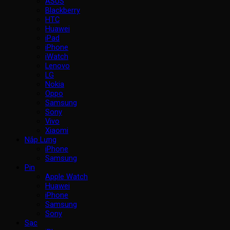
ASUS
Blackberry
HTC
Huawei
iPad
iPhone
iWatch
Lenovo
LG
Nokia
Oppo
Samsung
Sony
Vivo
Xiaomi
Nắp Lưng
iPhone
Samsung
Pin
Apple Watch
Huawei
iPhone
Samsung
Sony
Sạc