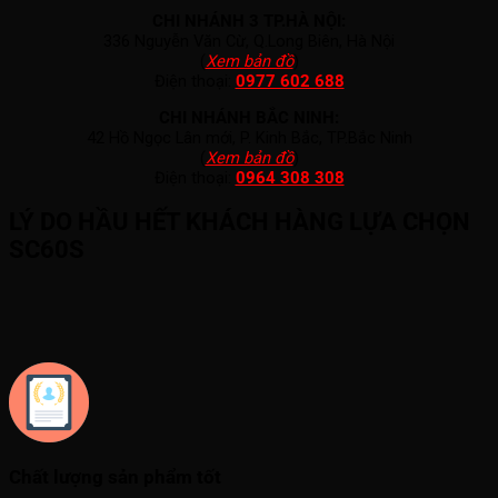
CHI NHÁNH 3 TP.HÀ NỘI:
336 Nguyễn Văn Cừ, Q.Long Biên, Hà Nội
(
Xem bản đồ
)
Điện thoại:
0977 602 688
CHI NHÁNH BẮC NINH:
42 Hồ Ngọc Lân mới, P. Kinh Bắc, TP.Bắc Ninh
(
Xem bản đồ
)
Điện thoại:
0964 308 308
LÝ DO HẦU HẾT KHÁCH HÀNG LỰA CHỌN
SC60S
Chất lượng sản phẩm tốt