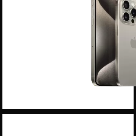
ĐIện THoại