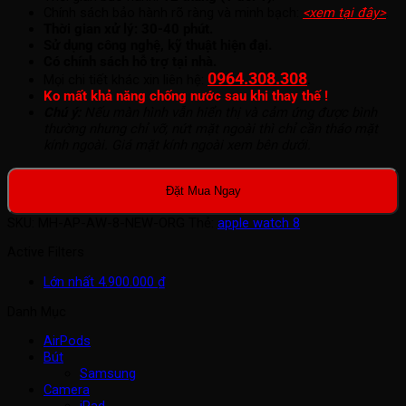
Chính sách bảo hành rõ ràng và minh bạch:
<xem tại đây>
.
Thời gian xử lý: 30-40 phút.
Sử dụng công nghệ, kỹ thuật hiện đại.
Có chính sách hỗ trợ tại nhà.
0964.308.308
.
Mọi chi tiết khác xin liên hệ:
Ko mất khả năng chống nước sau khi thay thế !
Chú ý:
Nếu màn hình vẫn hiển thị và cảm ứng được bình
thường nhưng chỉ vỡ, nứt mặt ngoài thì chỉ cần tháo mặt
kính ngoài. Giá mặt kính ngoài xem bên dưới.
Đặt Mua Ngay
SKU:
MH-AP-AW-8-NEW-ORG
Thẻ:
apple watch 8
Active Filters
Lớn nhất
4.900.000
₫
Danh Mục
AirPods
Bút
Samsung
Camera