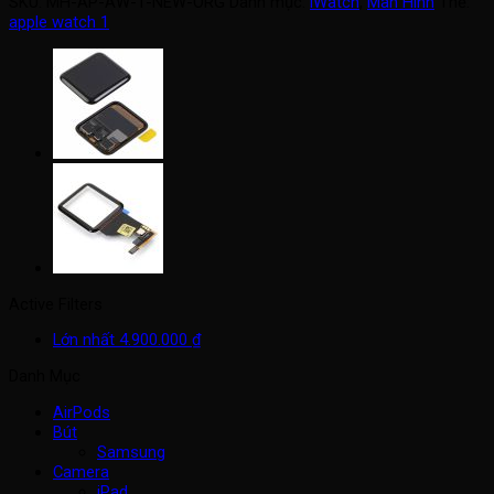
SKU:
MH-AP-AW-1-NEW-ORG
Danh mục:
iWatch
,
Màn Hình
Thẻ:
apple watch 1
Active Filters
Lớn nhất
4.900.000
₫
Danh Mục
AirPods
Bút
Samsung
Camera
iPad