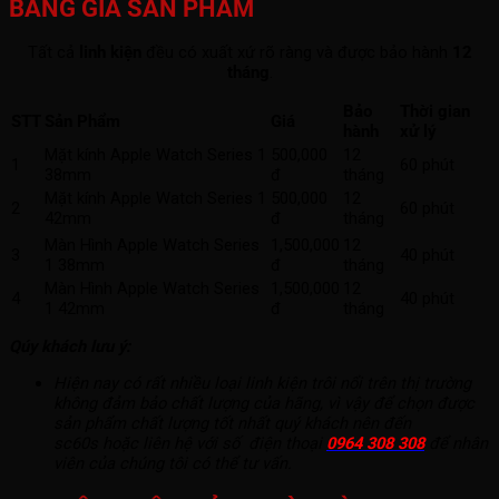
BẢNG GIÁ SẢN PHẨM
Tất cả
linh kiện
đều có xuất xứ rõ ràng và được bảo hành
12
tháng
.
Bảo
Thời gian
STT
Sản Phẩm
Giá
hành
xử lý
Mặt kính Apple Watch Series 1
500,000
12
1
60 phút
38mm
đ
tháng
Mặt kính Apple Watch Series 1
500,000
12
2
60 phút
42mm
đ
tháng
Màn Hình Apple Watch Series
1,500,000
12
3
40 phút
1 38mm
đ
tháng
Màn Hình Apple Watch Series
1,500,000
12
4
40 phút
1 42mm
đ
tháng
Qúy khách lưu ý:
Hiện nay có rất nhiều loại linh kiện trôi nổi trên thị trường
không đảm bảo chất lượng của hãng, vì vậy để chọn được
sản phẩm chất lượng tốt nhất quý khách nên đến
sc60s hoặc liên hệ với số điện thoại
0964 308 308
để nhân
viên của chúng tôi có thể tư vấn.