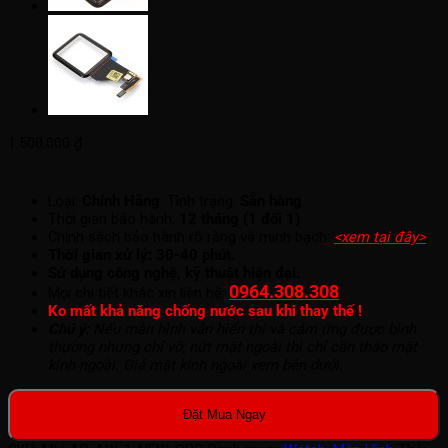
1.500.000
₫
Loại:
Chính Hãng
. Tình trạng:
Sẵn hàng
.
Thời gian bảo hành:
12 tháng (1 đổi 1)
.
Chính sách bảo hành rõ ràng và minh bạch:
<xem tại đây>
.
Thời gian xử lý: 30-40 phút.
Sử dụng công nghệ, kỹ thuật hiện đại.
0964.308.308
.
Mọi chi tiết khác xin liên hệ:
Ko mất khả năng chống nước sau khi thay thế !
Chú ý:
Nếu màn hình vẫn hiển thị và cảm ứng được bình
thường nhưng chỉ vỡ, nứt mặt ngoài thì chỉ cần tháo mặt
kính ngoài. Giá mặt kính ngoài xem bên dưới.
Đặt Mua Ngay