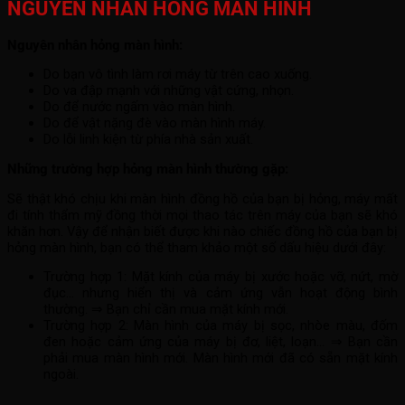
NGUYÊN NHÂN HỎNG MÀN HÌNH
Nguyên nhân hỏng màn hình:
Do bạn vô tình làm rơi máy từ trên cao xuống.
Do va đập mạnh với những vật cứng, nhọn.
Do để nước ngấm vào màn hình.
Do để vật nặng đè vào màn hình máy.
Do lỗi linh kiện từ phía nhà sản xuất.
Những trường hợp hỏng màn hình thường gặp:
Sẽ thật khó chịu khi màn hình đồng hồ của bạn bị hỏng, máy mất
đi tính thẩm mỹ đồng thời mọi thao tác trên máy của bạn sẽ khó
khăn hơn. Vậy để nhận biết được khi nào chiếc đồng hồ của bạn bị
hỏng màn hình, bạn có thể tham khảo một số dấu hiệu dưới đây:
Trường hợp 1: Mặt kính của máy bị xước hoặc vỡ, nứt, mờ
đục… nhưng hiển thị và cảm ứng vẫn hoạt động bình
thường. ⇒ Bạn chỉ cần mua mặt kính mới.
Trường hợp 2: Màn hình của máy bị sọc, nhòe màu, đốm
đen hoặc cảm ứng của máy bị đơ, liệt, loạn… ⇒ Bạn cần
phải mua màn hình mới. Màn hình mới đã có sẵn mặt kính
ngoài.