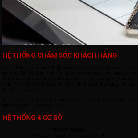
HỆ THỐNG CHĂM SÓC KHÁCH HÀNG
Được thành lập từ năm 2003, chúng tôi là một trong những đơn vị
uy tín tại Hà Nội, Bắc Ninh. Với sự chuyên nghiệp, trung tâm đã trở
thành địa chỉ quen thuộc không chỉ trên thị trường Hà Nội, Bắc
Ninh, TP.HCM mà còn phục vụ rất nhiều khách hàng, cũng như các
đại lý trên toàn quốc.
Vấn đề về chất lượng luôn được chúng tôi đặt lên hàng đầu. Thời
gian bảo hành: 12 tháng (1 đổi 1).
HỆ THỐNG 4 CƠ SỞ
TRỤ SỞ CHÍNH:
308 Nguyễn Trãi, Q.Thanh Xuân, Hà Nội.