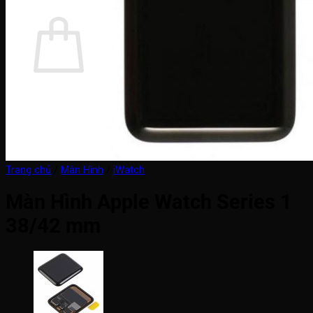
Giỏ hàng
Chưa có sản phẩm trong giỏ hàng.
Quay trở lại cửa hàng
Trang chủ
/
Màn Hình
/
iWatch
Màn Hình Apple Watch Series 1
38/42 mm