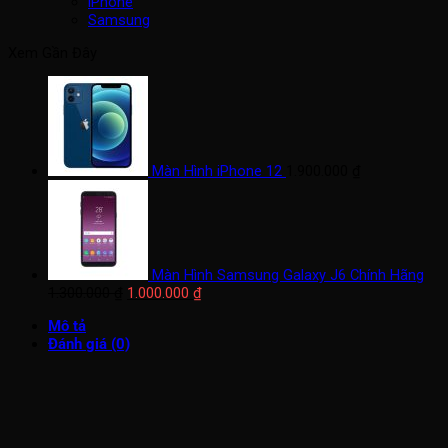
iPhone
Samsung
Xem Gần Đây
Màn Hình iPhone 12
1.900.000
₫
Màn Hình Samsung Galaxy J6 Chính Hãng
Giá
Giá
1.300.000
₫
1.000.000
₫
gốc
hiện
Mô tả
là:
tại
Đánh giá (0)
1.300.000 ₫.
là:
1.000.000 ₫.