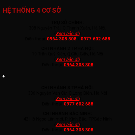
HỆ THỐNG 4 CƠ SỞ
TRỤ SỞ CHÍNH:
308 Nguyễn Trãi, Q.Thanh Xuân, Hà Nội.
(
Xem bản đồ
)
Điện thoại:
0964 308 308
/
0977 602 688
CHI NHÁNH 2 TP.HÀ NỘI:
19 Trần Quý Kiên, Q.Cầu Giấy, Hà Nội
(
Xem bản đồ
)
Điện thoại:
0964 308 308
+
CHI NHÁNH 3 TP.HÀ NỘI:
336 Nguyễn Văn Cừ, Q.Long Biên, Hà Nội
(
Xem bản đồ
)
Điện thoại:
0977 602 688
CHI NHÁNH BẮC NINH:
42 Hồ Ngọc Lân mới, P. Kinh Bắc, TP.Bắc Ninh
(
Xem bản đồ
)
Điện thoại:
0964 308 308