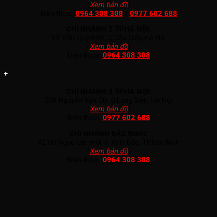
(
Xem bản đồ
)
Điện thoại:
0964 308 308
/
0977 602 688
CHI NHÁNH 2 TP.HÀ NỘI:
19 Trần Quý Kiên, Q.Cầu Giấy, Hà Nội
(
Xem bản đồ
)
Điện thoại:
0964 308 308
+
CHI NHÁNH 3 TP.HÀ NỘI:
336 Nguyễn Văn Cừ, Q.Long Biên, Hà Nội
(
Xem bản đồ
)
Điện thoại:
0977 602 688
CHI NHÁNH BẮC NINH:
42 Hồ Ngọc Lân mới, P. Kinh Bắc, TP.Bắc Ninh
(
Xem bản đồ
)
Điện thoại:
0964 308 308