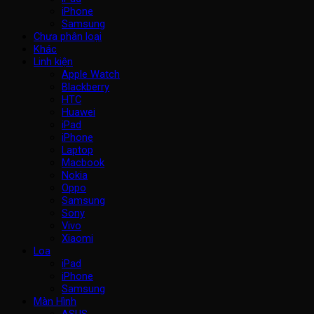
iPhone
Samsung
Chưa phân loại
Khác
Linh kiện
Apple Watch
Blackberry
HTC
Huawei
iPad
iPhone
Laptop
Macbook
Nokia
Oppo
Samsung
Sony
Vivo
Xiaomi
Loa
iPad
iPhone
Samsung
Màn Hình
ASUS