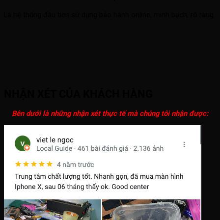
Là hệ thống đầu tiên sử dụng bảo hành online, minh bạch, rõ ràng.
NHẬN XÉT CỦA KHÁCH HÀNG
Bên dưới là những nhận xét thực tế mà chúng tôi nhận được: