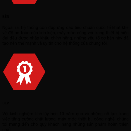
BỀN
Ngoài ra, hệ thống còn đáp ứng các tiêu chuẩn quốc tế khắt khe
về độ an toàn của linh kiện, máy móc cùng với trang thiết bị hiện
đại đều được nhập khẩu chính hãng, những yếu tố cơ bản này đã
tạo nên thế mạnh và uy tín cho hệ thống của chúng tôi.
ĐẸP
Với kinh nghiệm tích lũy hơn 10 năm qua và những nỗ lực trong
việc tăng cường chất lượng, máy móc thiết bị, công nghệ, chúng
tôi mang đến cho quý khách hàng những sản phẩm hoàn thiện
nhất.