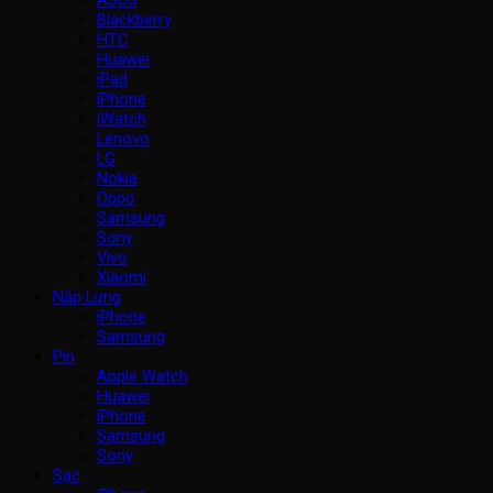
Blackberry
HTC
Huawei
iPad
iPhone
iWatch
Lenovo
LG
Nokia
Oppo
Samsung
Sony
Vivo
Xiaomi
Nắp Lưng
iPhone
Samsung
Pin
Apple Watch
Huawei
iPhone
Samsung
Sony
Sạc