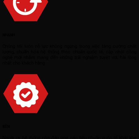
NHANH
Chúng tôi luôn nỗ lực không ngừng trong việc tăng cường chất
lượng, chuẩn hóa hệ thống theo chuẩn quốc tế, cập nhật công
nghệ mới nhằm mang đến những trải nghiệm tuyệt vời, hài lòng
nhất cho khách hàng.
BỀN
Ngoài ra, hệ thống còn đáp ứng các tiêu chuẩn quốc tế khắt khe