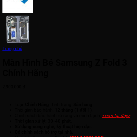
Trang chủ
Màn Hình Bé Samsung Z Fold 3
Chính Hãng
2.900.000
₫
Loại:
Chính Hãng
. Tình trạng:
Sẵn hàng
.
Thời gian bảo hành:
12 tháng (1 đổi 1)
.
Chính sách bảo hành rõ ràng và minh bạch:
<xem tại đây>
.
Thời gian xử lý: 30-40 phút.
Sử dụng công nghệ, kỹ thuật hiện đại.
Có chính sách hỗ trợ tại nhà.