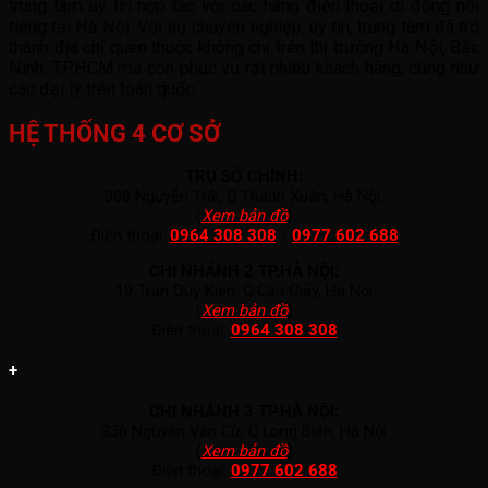
trung tâm uy tín hợp tác với các hãng điện thoại di động nổi
tiếng tại Hà Nội. Với sự chuyên nghiệp, uy tín, trung tâm đã trở
thành địa chỉ quen thuộc không chỉ trên thị trường Hà Nội, Bắc
Ninh, TP.HCM mà còn phục vụ rất nhiều khách hàng, cũng như
các đại lý trên toàn quốc.
HỆ THỐNG 4 CƠ SỞ
TRỤ SỞ CHÍNH:
308 Nguyễn Trãi, Q.Thanh Xuân, Hà Nội.
(
Xem bản đồ
)
Điện thoại:
0964 308 308
/
0977 602 688
CHI NHÁNH 2 TP.HÀ NỘI:
19 Trần Quý Kiên, Q.Cầu Giấy, Hà Nội
(
Xem bản đồ
)
Điện thoại:
0964 308 308
+
CHI NHÁNH 3 TP.HÀ NỘI:
336 Nguyễn Văn Cừ, Q.Long Biên, Hà Nội
(
Xem bản đồ
)
Điện thoại:
0977 602 688