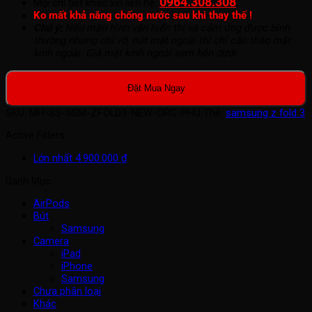
0964.308.308
.
Mọi chi tiết khác xin liên hệ:
Ko mất khả năng chống nước sau khi thay thế !
Chú ý:
Nếu màn hình vẫn hiển thị và cảm ứng được bình
thường nhưng chỉ vỡ, nứt mặt ngoài thì chỉ cần tháo mặt
kính ngoài. Giá mặt kính ngoài xem bên dưới.
Đặt Mua Ngay
SKU:
MH-SS-SSM-ZFOLD3-NEW-ORG-PHU
Thẻ:
samsung z fold 3
Active Filters
Lớn nhất
4.900.000
₫
Danh Mục
AirPods
Bút
Samsung
Camera
iPad
iPhone
Samsung
Chưa phân loại
Khác