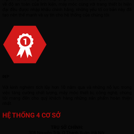
về độ an toàn của linh kiện, máy móc cùng với trang thiết bị hiện
đại đều được nhập khẩu chính hãng, những yếu tố cơ bản này đã
tạo nên thế mạnh và uy tín cho hệ thống của chúng tôi.
ĐẸP
Với kinh nghiệm tích lũy hơn 10 năm qua và những nỗ lực trong
việc tăng cường chất lượng, máy móc thiết bị, công nghệ, chúng
tôi mang đến cho quý khách hàng những sản phẩm hoàn thiện
nhất.
HỆ THỐNG 4 CƠ SỞ
TRỤ SỞ CHÍNH:
308 Nguyễn Trãi, Q.Thanh Xuân, Hà Nội.