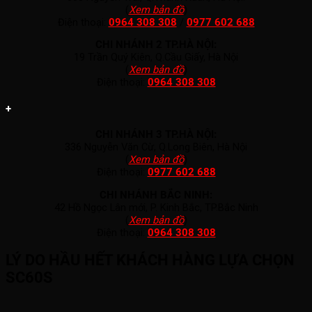
(
Xem bản đồ
)
Điện thoại:
0964 308 308
/
0977 602 688
CHI NHÁNH 2 TP.HÀ NỘI:
19 Trần Quý Kiên, Q.Cầu Giấy, Hà Nội
(
Xem bản đồ
)
Điện thoại:
0964 308 308
+
CHI NHÁNH 3 TP.HÀ NỘI:
336 Nguyễn Văn Cừ, Q.Long Biên, Hà Nội
(
Xem bản đồ
)
Điện thoại:
0977 602 688
CHI NHÁNH BẮC NINH:
42 Hồ Ngọc Lân mới, P. Kinh Bắc, TP.Bắc Ninh
(
Xem bản đồ
)
Điện thoại:
0964 308 308
LÝ DO HẦU HẾT KHÁCH HÀNG LỰA CHỌN
SC60S