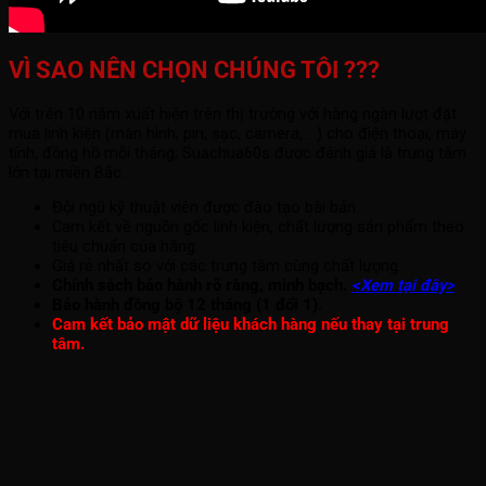
VÌ SAO NÊN CHỌN CHÚNG TÔI ???
Với trên 10 năm xuất hiện trên thị trường với hàng ngàn lượt đặt
mua linh kiện (màn hình, pin, sạc, camera, ...) cho điện thoại, máy
tính, đồng hồ mỗi tháng; Suachua60s được đánh giá là trung tâm
lớn tại miền Bắc.
Đội ngũ kỹ thuật viên được đào tạo bài bản.
Cam kết về nguồn gốc linh kiện, chất lượng sản phẩm theo
tiêu chuẩn của hãng.
Giá rẻ nhất so với các trung tâm cùng chất lượng.
Chính sách bảo hành rõ ràng, minh bạch.
<Xem tại đây>
Bảo hành đồng bộ 12 tháng (1 đổi 1).
Cam kết bảo mật dữ liệu khách hàng nếu thay tại trung
tâm.