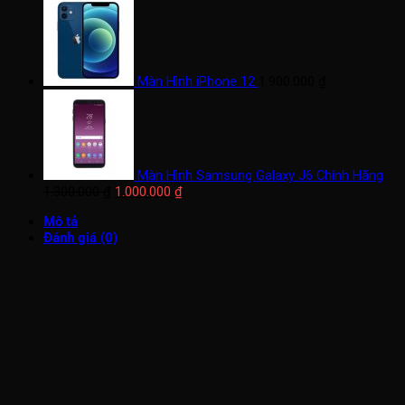
Màn Hình iPhone 12
1.900.000
₫
Màn Hình Samsung Galaxy J6 Chính Hãng
Giá
Giá
1.300.000
₫
1.000.000
₫
gốc
hiện
Mô tả
là:
tại
Đánh giá (0)
1.300.000 ₫.
là:
1.000.000 ₫.