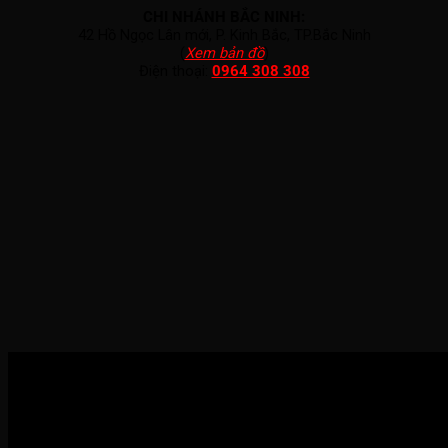
CHI NHÁNH BẮC NINH:
42 Hồ Ngọc Lân mới, P. Kinh Bắc, TP.Bắc Ninh
(
Xem bản đồ
)
Điện thoại:
0964 308 308