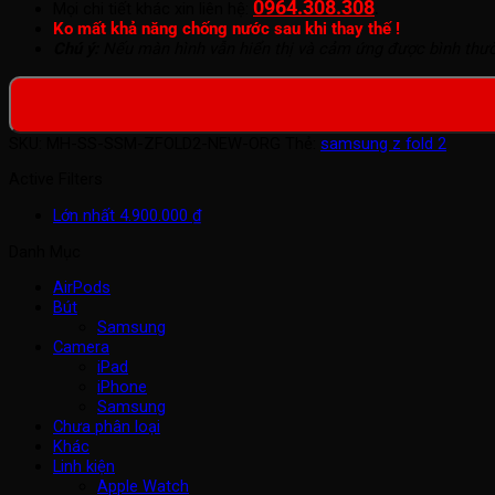
0964.308.308
.
Mọi chi tiết khác xin liên hệ:
Ko mất khả năng chống nước sau khi thay thế !
Chú ý:
Nếu màn hình vẫn hiển thị và cảm ứng được bình thườn
SKU:
MH-SS-SSM-ZFOLD2-NEW-ORG
Thẻ:
samsung z fold 2
Active Filters
Lớn nhất
4.900.000
₫
Danh Mục
AirPods
Bút
Samsung
Camera
iPad
iPhone
Samsung
Chưa phân loại
Khác
Linh kiện
Apple Watch