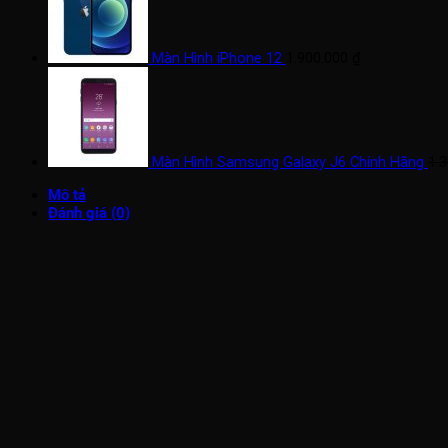
Màn Hình iPhone 12
1.900.000
₫
Màn Hình Samsung Galaxy J6 Chính Hãng
1.
Mô tả
Đánh giá (0)