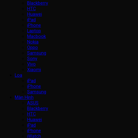
Blackberry
HTC
Huawei
iPad
iPhone
Laptop
Macbook
Nokia
Oppo
Samsung
Sony
Vivo
Xiaomi
Loa
iPad
iPhone
Samsung
Màn Hình
ASUS
Blackberry
HTC
Huawei
iPad
iPhone
iWatch