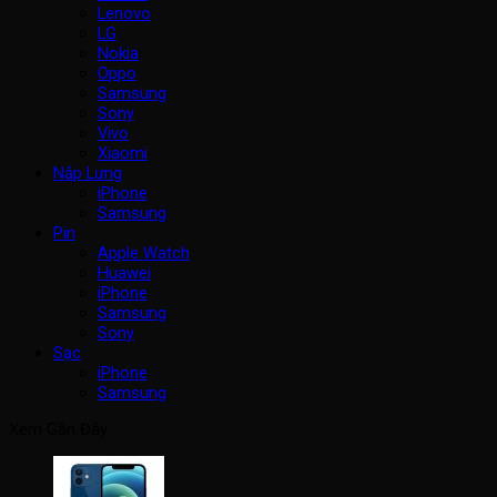
Lenovo
LG
Nokia
Oppo
Samsung
Sony
Vivo
Xiaomi
Nắp Lưng
iPhone
Samsung
Pin
Apple Watch
Huawei
iPhone
Samsung
Sony
Sạc
iPhone
Samsung
Xem Gần Đây