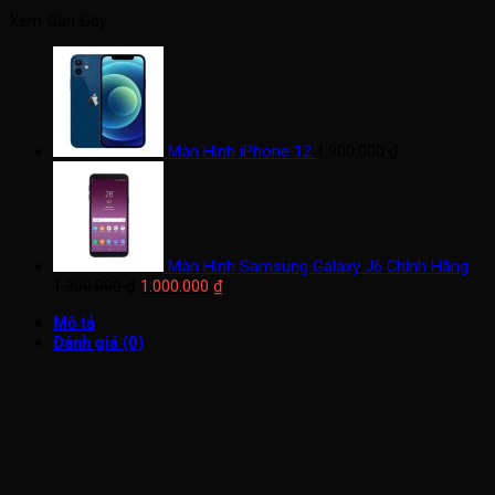
Xem Gần Đây
Màn Hình iPhone 12
1.900.000
₫
Màn Hình Samsung Galaxy J6 Chính Hãng
Giá
Giá
1.300.000
₫
1.000.000
₫
gốc
hiện
Mô tả
là:
tại
Đánh giá (0)
1.300.000 ₫.
là:
1.000.000 ₫.