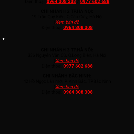
Điện thoại:
0964 308 308
/
0977 602 688
CHI NHÁNH 2 TP.HÀ NỘI:
19 Trần Quý Kiên, Q.Cầu Giấy, Hà Nội
(
Xem bản đồ
)
Điện thoại:
0964 308 308
+
CHI NHÁNH 3 TP.HÀ NỘI:
336 Nguyễn Văn Cừ, Q.Long Biên, Hà Nội
(
Xem bản đồ
)
Điện thoại:
0977 602 688
CHI NHÁNH BẮC NINH:
42 Hồ Ngọc Lân mới, P. Kinh Bắc, TP.Bắc Ninh
(
Xem bản đồ
)
Điện thoại:
0964 308 308