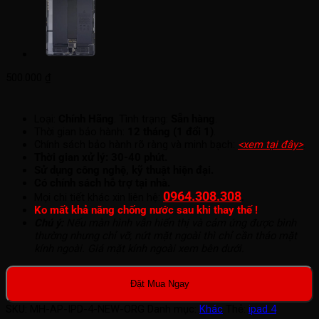
500.000
₫
Loại:
Chính Hãng
. Tình trạng:
Sẵn hàng
.
Thời gian bảo hành:
12 tháng (1 đổi 1)
.
Chính sách bảo hành rõ ràng và minh bạch:
<xem tại đây>
.
Thời gian xử lý: 30-40 phút.
Sử dụng công nghệ, kỹ thuật hiện đại.
Có chính sách hỗ trợ tại nhà.
0964.308.308
.
Mọi chi tiết khác xin liên hệ:
Ko mất khả năng chống nước sau khi thay thế !
Chú ý:
Nếu màn hình vẫn hiển thị và cảm ứng được bình
thường nhưng chỉ vỡ, nứt mặt ngoài thì chỉ cần tháo mặt
kính ngoài. Giá mặt kính ngoài xem bên dưới.
Đặt Mua Ngay
SKU:
MH-AP-IPD-4-NEW-ORG
Danh mục:
Khác
Thẻ:
ipad 4