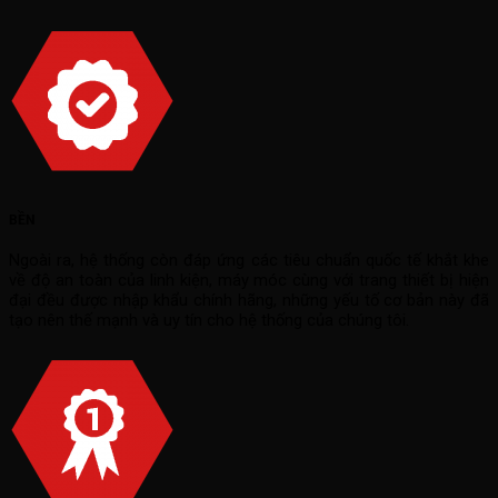
BỀN
Ngoài ra, hệ thống còn đáp ứng các tiêu chuẩn quốc tế khắt khe
về độ an toàn của linh kiện, máy móc cùng với trang thiết bị hiện
đại đều được nhập khẩu chính hãng, những yếu tố cơ bản này đã
tạo nên thế mạnh và uy tín cho hệ thống của chúng tôi.