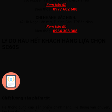
336 Nguyễn Văn Cừ, Q.Long Biên, Hà Nội
(
Xem bản đồ
)
Điện thoại:
0977 602 688
CHI NHÁNH BẮC NINH:
42 Hồ Ngọc Lân mới, P. Kinh Bắc, TP.Bắc Ninh
(
Xem bản đồ
)
Điện thoại:
0964 308 308
LÝ DO HẦU HẾT KHÁCH HÀNG LỰA CHỌN
SC60S
Chất lượng sản phẩm tốt
Hệ thống cung cấp sản phẩm chính hãng. Hệ thống vận chuyển,
lưu kho đạt tiêu chuẩn của hãng.