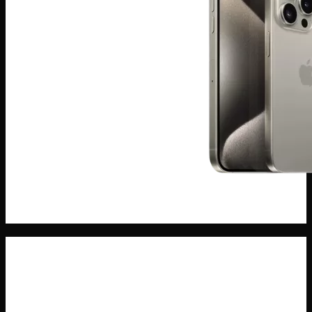
ĐIện THoại