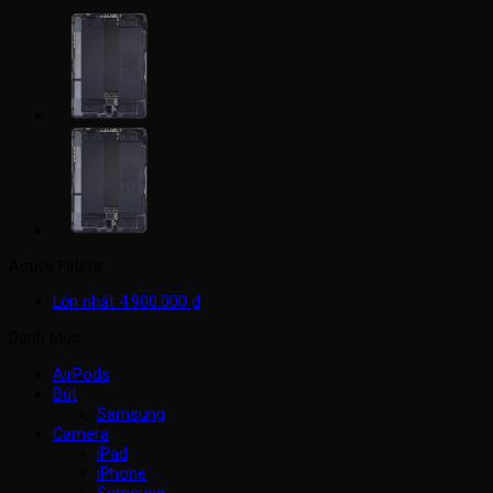
Active Filters
Lớn nhất
4.900.000
₫
Danh Mục
AirPods
Bút
Samsung
Camera
iPad
iPhone
Samsung