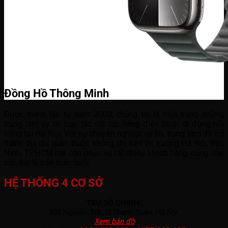
Đồng Hồ Thông Minh
Được thành lập từ năm 2003, chúng tôi là một trong những
trung tâm uy tín hợp tác với các hãng điện thoại di động nổi
tiếng tại Hà Nội. Với sự chuyên nghiệp, uy tín, trung tâm đã trở
thành địa chỉ quen thuộc không chỉ trên thị trường Hà Nội, Bắc
Ninh, TP.HCM mà còn phục vụ rất nhiều khách hàng, cũng như
các đại lý trên toàn quốc.
HỆ THỐNG 4 CƠ SỞ
TRỤ SỞ CHÍNH:
308 Nguyễn Trãi, Q.Thanh Xuân, Hà Nội.
(
Xem bản đồ
)