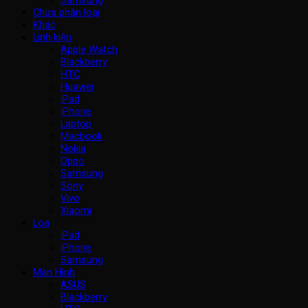
Chưa phân loại
Khác
Linh kiện
Apple Watch
Blackberry
HTC
Huawei
iPad
iPhone
Laptop
Macbook
Nokia
Oppo
Samsung
Sony
Vivo
Xiaomi
Loa
iPad
iPhone
Samsung
Màn Hình
ASUS
Blackberry