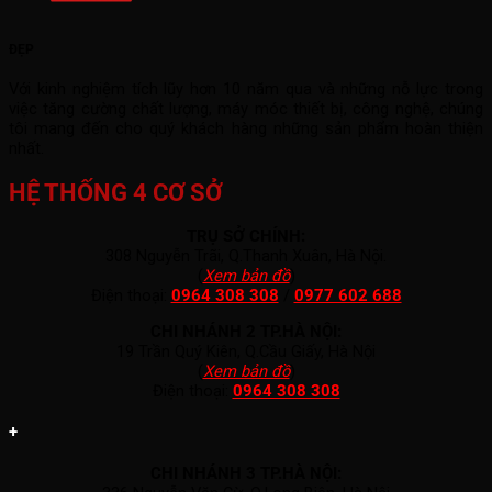
ĐẸP
Với kinh nghiệm tích lũy hơn 10 năm qua và những nỗ lực trong
việc tăng cường chất lượng, máy móc thiết bị, công nghệ, chúng
tôi mang đến cho quý khách hàng những sản phẩm hoàn thiện
nhất.
HỆ THỐNG 4 CƠ SỞ
TRỤ SỞ CHÍNH:
308 Nguyễn Trãi, Q.Thanh Xuân, Hà Nội.
(
Xem bản đồ
)
Điện thoại:
0964 308 308
/
0977 602 688
CHI NHÁNH 2 TP.HÀ NỘI:
19 Trần Quý Kiên, Q.Cầu Giấy, Hà Nội
(
Xem bản đồ
)
Điện thoại:
0964 308 308
+
CHI NHÁNH 3 TP.HÀ NỘI: