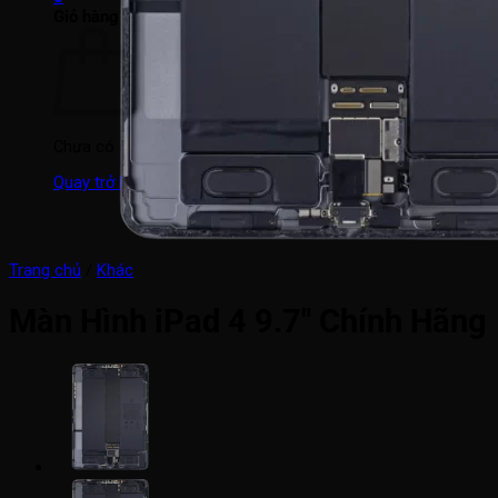
Giỏ hàng
Chưa có sản phẩm trong giỏ hàng.
Quay trở lại cửa hàng
Trang chủ
/
Khác
Màn Hình iPad 4 9.7″ Chính Hãng