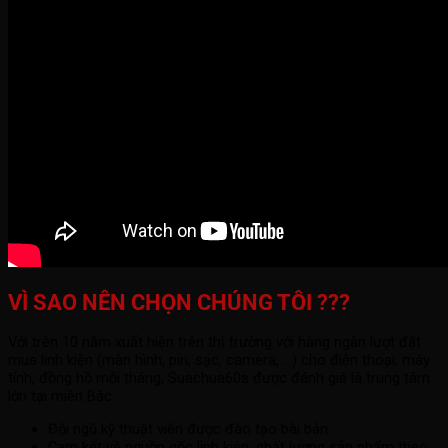
VÌ SAO NÊN CHỌN CHÚNG TÔI ???
Với trên 10 năm xuất hiện trên thị trường với hàng ngàn lượt đặt
mua linh kiện (màn hình, pin, sạc, camera, ...) cho điện thoại, máy
tính, đồng hồ mỗi tháng; Suachua60s được đánh giá là trung tâm
lớn tại miền Bắc.
Đội ngũ kỹ thuật viên được đào tạo bài bản.
Cam kết về nguồn gốc linh kiện, chất lượng sản phẩm theo