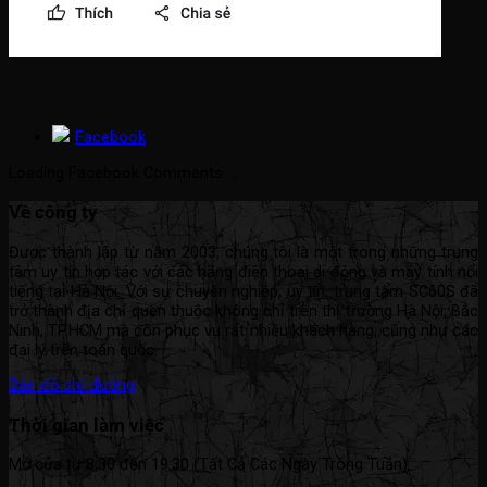
Facebook
Loading Facebook Comments ...
Về công ty
Được thành lập từ năm 2003, chúng tôi là một trong những trung
tâm uy tín hợp tác với các hãng điện thoại di động và máy tính nổi
tiếng tại Hà Nội. Với sự chuyên nghiệp, uy tín, trung tâm SC60S đã
trở thành địa chỉ quen thuộc không chỉ trên thị trường Hà Nội, Bắc
Ninh, TP.HCM mà còn phục vụ rất nhiều khách hàng, cũng như các
đại lý trên toàn quốc.
Bản đồ chỉ đường
Thời gian làm việc
Mở cửa từ 8:30 đến 19:30 (Tất Cả Các Ngày Trong Tuần).