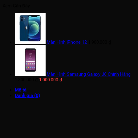
Xem Gần Đây
Màn Hình iPhone 12
1.900.000
₫
Màn Hình Samsung Galaxy J6 Chính Hãng
Giá
Giá
1.300.000
₫
1.000.000
₫
gốc
hiện
Mô tả
là:
tại
Đánh giá (0)
1.300.000 ₫.
là:
1.000.000 ₫.