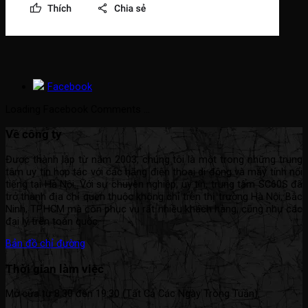
Facebook
Loading Facebook Comments ...
Về công ty
Được thành lập từ năm 2003, chúng tôi là một trong những trung
tâm uy tín hợp tác với các hãng điện thoại di động và máy tính nổi
tiếng tại Hà Nội. Với sự chuyên nghiệp, uy tín, trung tâm SC60S đã
trở thành địa chỉ quen thuộc không chỉ trên thị trường Hà Nội, Bắc
Ninh, TP.HCM mà còn phục vụ rất nhiều khách hàng, cũng như các
đại lý trên toàn quốc.
Bản đồ chỉ đường
Thời gian làm việc
Mở cửa từ 8:30 đến 19:30 (Tất Cả Các Ngày Trong Tuần).