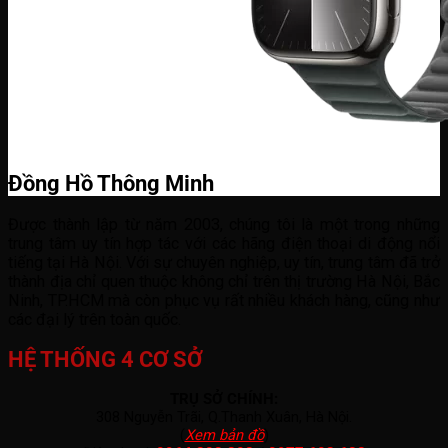
Đồng Hồ Thông Minh
Được thành lập từ năm 2003, chúng tôi là một trong những
trung tâm uy tín hợp tác với các hãng điện thoại di động nổi
tiếng tại Hà Nội. Với sự chuyên nghiệp, uy tín, trung tâm đã trở
thành địa chỉ quen thuộc không chỉ trên thị trường Hà Nội, Bắc
Ninh, TP.HCM mà còn phục vụ rất nhiều khách hàng, cũng như
các đại lý trên toàn quốc.
HỆ THỐNG 4 CƠ SỞ
TRỤ SỞ CHÍNH:
308 Nguyễn Trãi, Q.Thanh Xuân, Hà Nội.
(
Xem bản đồ
)