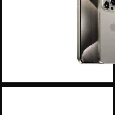
ĐIện THoại