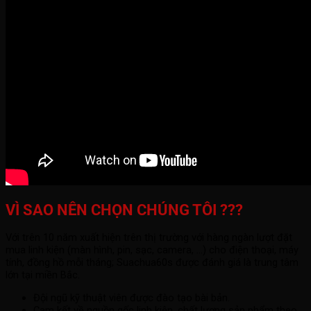
VÌ SAO NÊN CHỌN CHÚNG TÔI ???
Với trên 10 năm xuất hiện trên thị trường với hàng ngàn lượt đặt
mua linh kiện (màn hình, pin, sạc, camera, ...) cho điện thoại, máy
tính, đồng hồ mỗi tháng; Suachua60s được đánh giá là trung tâm
lớn tại miền Bắc.
Đội ngũ kỹ thuật viên được đào tạo bài bản.
Cam kết về nguồn gốc linh kiện, chất lượng sản phẩm theo