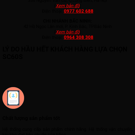
336 Nguyễn Văn Cừ, Q.Long Biên, Hà Nội
(
Xem bản đồ
)
Điện thoại:
0977 602 688
CHI NHÁNH BẮC NINH:
42 Hồ Ngọc Lân mới, P. Kinh Bắc, TP.Bắc Ninh
(
Xem bản đồ
)
Điện thoại:
0964 308 308
LÝ DO HẦU HẾT KHÁCH HÀNG LỰA CHỌN
SC60S
Chất lượng sản phẩm tốt
Hệ thống cung cấp sản phẩm chính hãng. Hệ thống vận chuyển,
lưu kho đạt tiêu chuẩn của hãng.