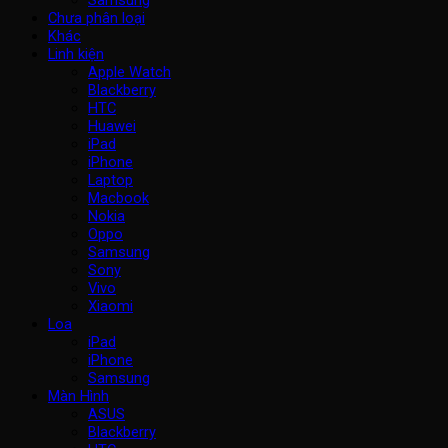
Chưa phân loại
Khác
Linh kiện
Apple Watch
Blackberry
HTC
Huawei
iPad
iPhone
Laptop
Macbook
Nokia
Oppo
Samsung
Sony
Vivo
Xiaomi
Loa
iPad
iPhone
Samsung
Màn Hình
ASUS
Blackberry