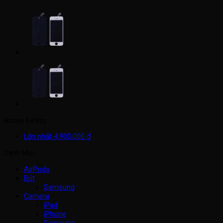
Active Filters
Lớn nhất
4.900.000
₫
Danh Mục
AirPods
Bút
Samsung
Camera
iPad
iPhone
Samsung