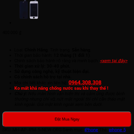
400.000
₫
Loại:
Chính Hãng
. Tình trạng:
Sẵn hàng
.
Thời gian bảo hành:
12 tháng (1 đổi 1)
.
Chính sách bảo hành rõ ràng và minh bạch:
<xem tại đây>
.
Thời gian xử lý: 30-40 phút.
Sử dụng công nghệ, kỹ thuật hiện đại.
Có chính sách hỗ trợ tại nhà.
0964.308.308
.
Mọi chi tiết khác xin liên hệ:
Ko mất khả năng chống nước sau khi thay thế !
Chú ý:
Nếu màn hình vẫn hiển thị và cảm ứng được bình
thường nhưng chỉ vỡ, nứt mặt ngoài thì chỉ cần tháo mặt
kính ngoài. Giá mặt kính ngoài xem bên dưới.
Đặt Mua Ngay
SKU:
MH-AP-IPM-5-NEW-ORG
Danh mục:
iPhone
Thẻ:
iphone 5