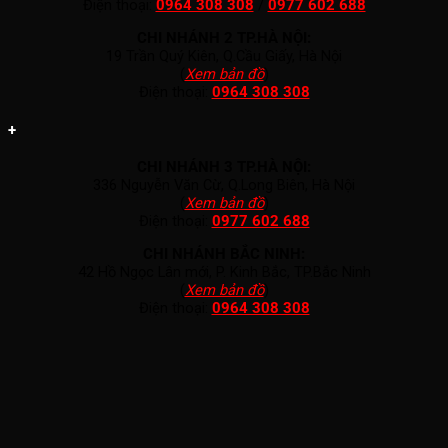
Điện thoại:
0964 308 308
/
0977 602 688
CHI NHÁNH 2 TP.HÀ NỘI:
19 Trần Quý Kiên, Q.Cầu Giấy, Hà Nội
(
Xem bản đồ
)
Điện thoại:
0964 308 308
+
CHI NHÁNH 3 TP.HÀ NỘI:
336 Nguyễn Văn Cừ, Q.Long Biên, Hà Nội
(
Xem bản đồ
)
Điện thoại:
0977 602 688
CHI NHÁNH BẮC NINH:
42 Hồ Ngọc Lân mới, P. Kinh Bắc, TP.Bắc Ninh
(
Xem bản đồ
)
Điện thoại:
0964 308 308