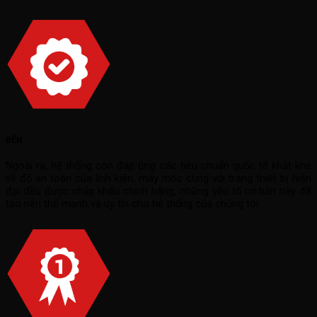
BỀN
Ngoài ra, hệ thống còn đáp ứng các tiêu chuẩn quốc tế khắt khe
về độ an toàn của linh kiện, máy móc cùng với trang thiết bị hiện
đại đều được nhập khẩu chính hãng, những yếu tố cơ bản này đã
tạo nên thế mạnh và uy tín cho hệ thống của chúng tôi.