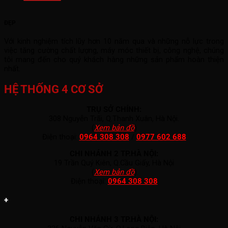
ĐẸP
Với kinh nghiệm tích lũy hơn 10 năm qua và những nỗ lực trong
việc tăng cường chất lượng, máy móc thiết bị, công nghệ, chúng
tôi mang đến cho quý khách hàng những sản phẩm hoàn thiện
nhất.
HỆ THỐNG 4 CƠ SỞ
TRỤ SỞ CHÍNH:
308 Nguyễn Trãi, Q.Thanh Xuân, Hà Nội.
(
Xem bản đồ
)
Điện thoại:
0964 308 308
/
0977 602 688
CHI NHÁNH 2 TP.HÀ NỘI:
19 Trần Quý Kiên, Q.Cầu Giấy, Hà Nội
(
Xem bản đồ
)
Điện thoại:
0964 308 308
+
CHI NHÁNH 3 TP.HÀ NỘI: