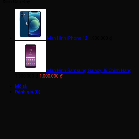
Xem Gần Đây
Màn Hình iPhone 12
1.900.000
₫
Màn Hình Samsung Galaxy J6 Chính Hãng
Giá
Giá
1.300.000
₫
1.000.000
₫
gốc
hiện
Mô tả
là:
tại
Đánh giá (0)
1.300.000 ₫.
là:
1.000.000 ₫.