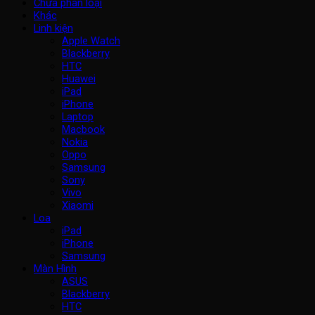
Chưa phân loại
Khác
Linh kiện
Apple Watch
Blackberry
HTC
Huawei
iPad
iPhone
Laptop
Macbook
Nokia
Oppo
Samsung
Sony
Vivo
Xiaomi
Loa
iPad
iPhone
Samsung
Màn Hình
ASUS
Blackberry
HTC