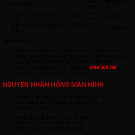
Bảo
Thời gian xử
STT
Sản Phẩm
Giá
hành
lý
Mặt kính Samsung Galaxy
12
1
900,000 đ
30 phút
Fold
tháng
Màn hình Samsung Galaxy
4,500,000
12
2
30-45 phút
Fold
đ
tháng
Qúy khách lưu ý:
Hiện nay có nhiều loại sản phẩm trôi nổi trên thị trường
không đảm bảo chất lượng của hãng, vì vậy để chọn được
sản phẩm chất lượng tốt nhất quý khách nên đến
SC60S hoặc liên hệ với số điện thoại
0964 308 308
để
nhân viên của chúng tôi có thể tư vấn.
NGUYÊN NHÂN HỎNG MÀN HÌNH
Do bạn vô tình làm rơi máy từ trên cao xuống.
Do va đập mạnh với những vật cứng, nhọn.
Do để nước ngấm vào màn hình.
Do để vật nặng đè vào màn hình máy.
Do để máy trong túi quần quá trật.
Do lỗi linh kiện từ phía nhà sản xuất.