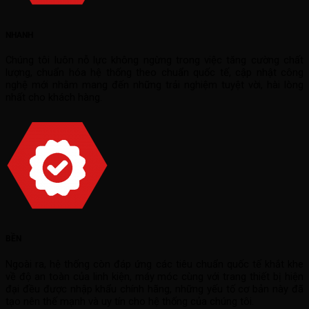
NHANH
Chúng tôi luôn nỗ lực không ngừng trong việc tăng cường chất
lượng, chuẩn hóa hệ thống theo chuẩn quốc tế, cập nhật công
nghệ mới nhằm mang đến những trải nghiệm tuyệt vời, hài lòng
nhất cho khách hàng.
BỀN
Ngoài ra, hệ thống còn đáp ứng các tiêu chuẩn quốc tế khắt khe
về độ an toàn của linh kiện, máy móc cùng với trang thiết bị hiện
đại đều được nhập khẩu chính hãng, những yếu tố cơ bản này đã
tạo nên thế mạnh và uy tín cho hệ thống của chúng tôi.