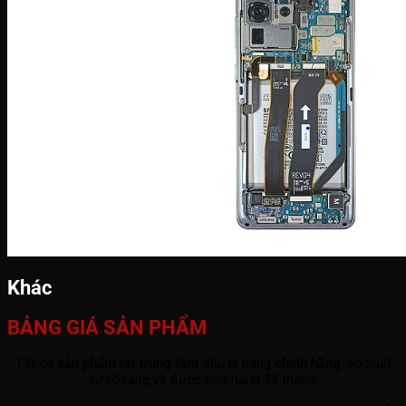
Khác
BẢNG GIÁ SẢN PHẨM
Tất cả
sản phẩm tại trung tâm
đều là hàng
chính hãng
, có xuất
xứ rõ ràng và được bảo hành 12 tháng.