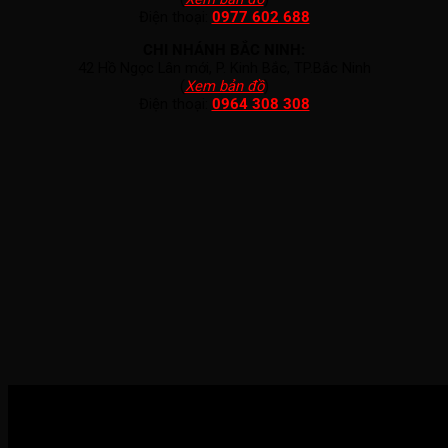
Điện thoại:
0977 602 688
CHI NHÁNH BẮC NINH:
42 Hồ Ngọc Lân mới, P. Kinh Bắc, TP.Bắc Ninh
(
Xem bản đồ
)
Điện thoại:
0964 308 308