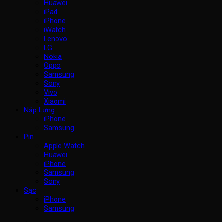
Huawei
iPad
iPhone
iWatch
Lenovo
LG
Nokia
Oppo
Samsung
Sony
Vivo
Xiaomi
Nắp Lưng
iPhone
Samsung
Pin
Apple Watch
Huawei
iPhone
Samsung
Sony
Sạc
iPhone
Samsung