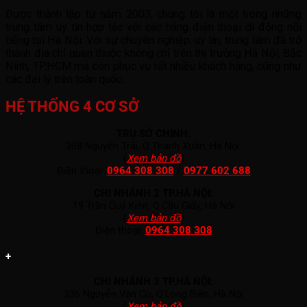
Được thành lập từ năm 2003, chúng tôi là một trong những
trung tâm uy tín hợp tác với các hãng điện thoại di động nổi
tiếng tại Hà Nội. Với sự chuyên nghiệp, uy tín, trung tâm đã trở
thành địa chỉ quen thuộc không chỉ trên thị trường Hà Nội, Bắc
Ninh, TP.HCM mà còn phục vụ rất nhiều khách hàng, cũng như
các đại lý trên toàn quốc.
HỆ THỐNG 4 CƠ SỞ
TRỤ SỞ CHÍNH:
308 Nguyễn Trãi, Q.Thanh Xuân, Hà Nội.
(
Xem bản đồ
)
Điện thoại:
0964 308 308
/
0977 602 688
CHI NHÁNH 2 TP.HÀ NỘI:
19 Trần Quý Kiên, Q.Cầu Giấy, Hà Nội
(
Xem bản đồ
)
Điện thoại:
0964 308 308
+
CHI NHÁNH 3 TP.HÀ NỘI:
336 Nguyễn Văn Cừ, Q.Long Biên, Hà Nội
(
Xem bản đồ
)