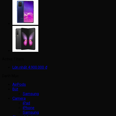
Active Filters
Lớn nhất
4.900.000
₫
Danh Mục
AirPods
Bút
Samsung
Camera
iPad
iPhone
Samsung