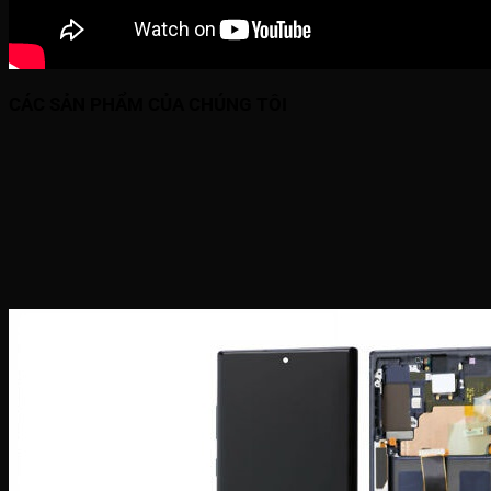
CÁC SẢN PHẨM CỦA CHÚNG TÔI