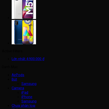
Active Filters
Lớn nhất
4.900.000
₫
Danh Mục
AirPods
Bút
Samsung
Camera
iPad
iPhone
Samsung
Chưa phân loại