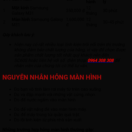
hành
lý
Mặt kính
Samsung
12
1
350,000 đ
30 phút
Galaxy M31
tháng
Màn hình
Samsung Galaxy
1,600,000
12
2
30-45 phút
M31
đ
tháng
Qúy khách lưu ý:
Hiện nay có rất nhiều loại linh kiện trôi nổi trên thị trường
không đảm bảo chất lượng của hãng, vì vậy để chọn được
sản phẩm chất lượng tốt nhất quý khách nên đến
SC60S hoặc liên hệ với số điện thoại
0964 308 308
để
nhân viên của chúng tôi có thể tư vấn.
NGUYÊN NHÂN HỎNG MÀN HÌNH
Do bạn vô tình làm rơi máy từ trên cao xuống.
Do va đập mạnh với những vật cứng, nhọn.
Do để nước ngấm vào màn hình.
Do để vật nặng đè vào màn hình máy.
Do để máy trong túi quần quá trật.
Do lỗi linh kiện từ phía nhà sản xuất.
Những trường hợp hỏng màn hình thường gặp: