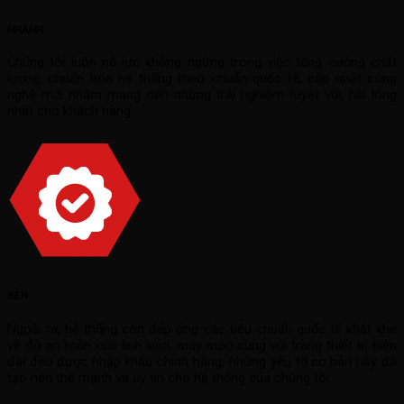
NHANH
Chúng tôi luôn nỗ lực không ngừng trong việc tăng cường chất
lượng, chuẩn hóa hệ thống theo chuẩn quốc tế, cập nhật công
nghệ mới nhằm mang đến những trải nghiệm tuyệt vời, hài lòng
nhất cho khách hàng.
BỀN
Ngoài ra, hệ thống còn đáp ứng các tiêu chuẩn quốc tế khắt khe
về độ an toàn của linh kiện, máy móc cùng với trang thiết bị hiện
đại đều được nhập khẩu chính hãng, những yếu tố cơ bản này đã
tạo nên thế mạnh và uy tín cho hệ thống của chúng tôi.