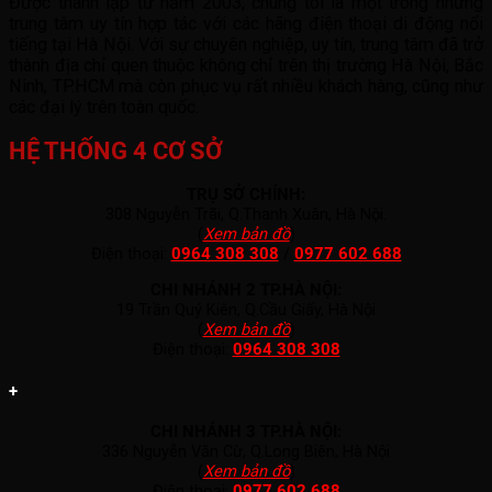
Được thành lập từ năm 2003, chúng tôi là một trong những
trung tâm uy tín hợp tác với các hãng điện thoại di động nổi
tiếng tại Hà Nội. Với sự chuyên nghiệp, uy tín, trung tâm đã trở
thành địa chỉ quen thuộc không chỉ trên thị trường Hà Nội, Bắc
Ninh, TP.HCM mà còn phục vụ rất nhiều khách hàng, cũng như
các đại lý trên toàn quốc.
HỆ THỐNG 4 CƠ SỞ
TRỤ SỞ CHÍNH:
308 Nguyễn Trãi, Q.Thanh Xuân, Hà Nội.
(
Xem bản đồ
)
Điện thoại:
0964 308 308
/
0977 602 688
CHI NHÁNH 2 TP.HÀ NỘI:
19 Trần Quý Kiên, Q.Cầu Giấy, Hà Nội
(
Xem bản đồ
)
Điện thoại:
0964 308 308
+
CHI NHÁNH 3 TP.HÀ NỘI:
336 Nguyễn Văn Cừ, Q.Long Biên, Hà Nội
(
Xem bản đồ
)
Điện thoại:
0977 602 688