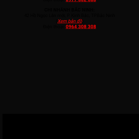
CHI NHÁNH BẮC NINH:
42 Hồ Ngọc Lân mới, P. Kinh Bắc, TP.Bắc Ninh
(
Xem bản đồ
)
Điện thoại:
0964 308 308