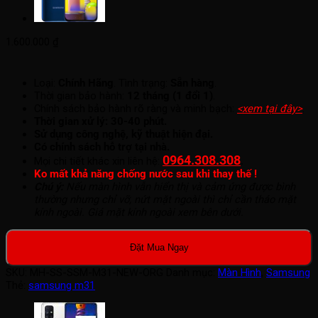
1.600.000
₫
Loại:
Chính Hãng
. Tình trạng:
Sẵn hàng
.
Thời gian bảo hành:
12 tháng (1 đổi 1)
.
Chính sách bảo hành rõ ràng và minh bạch:
<xem tại đây>
.
Thời gian xử lý: 30-40 phút.
Sử dụng công nghệ, kỹ thuật hiện đại.
Có chính sách hỗ trợ tại nhà.
0964.308.308
.
Mọi chi tiết khác xin liên hệ:
Ko mất khả năng chống nước sau khi thay thế !
Chú ý:
Nếu màn hình vẫn hiển thị và cảm ứng được bình
thường nhưng chỉ vỡ, nứt mặt ngoài thì chỉ cần tháo mặt
kính ngoài. Giá mặt kính ngoài xem bên dưới.
Đặt Mua Ngay
SKU:
MH-SS-SSM-M31-NEW-ORG
Danh mục:
Màn Hình
,
Samsung
Thẻ:
samsung m31