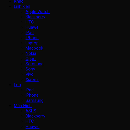
Khác
Linh kiện
Apple Watch
Blackberry
HTC
Huawei
iPad
iPhone
Laptop
Macbook
Nokia
Oppo
Samsung
Sony
Vivo
Xiaomi
Loa
iPad
iPhone
Samsung
Màn Hình
ASUS
Blackberry
HTC
Huawei