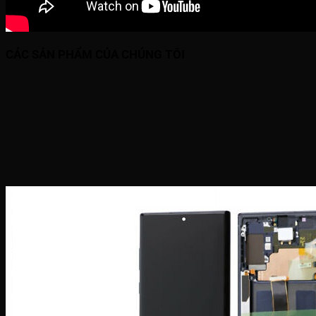
CÁC SẢN PHẨM CỦA CHÚNG TÔI