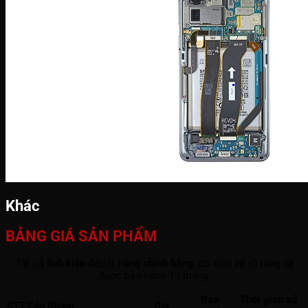
Khác
BẢNG GIÁ SẢN PHẨM
Tất cả
linh kiện
đều là hàng
chính hãng
, có xuất xứ rõ ràng và
được bảo hành 12 tháng.
Bảo
Thời gian xử
STT
Sản Phẩm
Giá