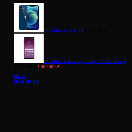
Màn Hình iPhone 12
1.900.000
₫
Màn Hình Samsung Galaxy J6 Chính Hãng
Giá
Giá
1.300.000
₫
1.000.000
₫
gốc
hiện
Mô tả
là:
tại
Đánh giá (0)
1.300.000 ₫.
là:
1.000.000 ₫.