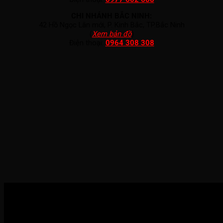
CHI NHÁNH BẮC NINH:
42 Hồ Ngọc Lân mới, P. Kinh Bắc, TP.Bắc Ninh
(
Xem bản đồ
)
Điện thoại:
0964 308 308