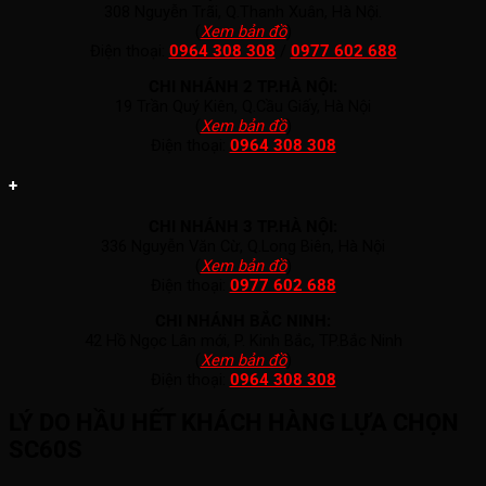
308 Nguyễn Trãi, Q.Thanh Xuân, Hà Nội.
(
Xem bản đồ
)
Điện thoại:
0964 308 308
/
0977 602 688
CHI NHÁNH 2 TP.HÀ NỘI:
19 Trần Quý Kiên, Q.Cầu Giấy, Hà Nội
(
Xem bản đồ
)
Điện thoại:
0964 308 308
+
CHI NHÁNH 3 TP.HÀ NỘI:
336 Nguyễn Văn Cừ, Q.Long Biên, Hà Nội
(
Xem bản đồ
)
Điện thoại:
0977 602 688
CHI NHÁNH BẮC NINH:
42 Hồ Ngọc Lân mới, P. Kinh Bắc, TP.Bắc Ninh
(
Xem bản đồ
)
Điện thoại:
0964 308 308
LÝ DO HẦU HẾT KHÁCH HÀNG LỰA CHỌN
SC60S