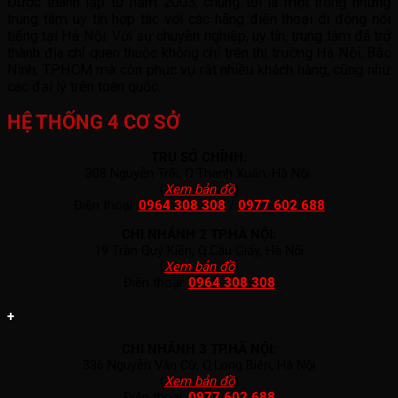
Được thành lập từ năm 2003, chúng tôi là một trong những
trung tâm uy tín hợp tác với các hãng điện thoại di động nổi
tiếng tại Hà Nội. Với sự chuyên nghiệp, uy tín, trung tâm đã trở
thành địa chỉ quen thuộc không chỉ trên thị trường Hà Nội, Bắc
Ninh, TP.HCM mà còn phục vụ rất nhiều khách hàng, cũng như
các đại lý trên toàn quốc.
HỆ THỐNG 4 CƠ SỞ
TRỤ SỞ CHÍNH:
308 Nguyễn Trãi, Q.Thanh Xuân, Hà Nội.
(
Xem bản đồ
)
Điện thoại:
0964 308 308
/
0977 602 688
CHI NHÁNH 2 TP.HÀ NỘI:
19 Trần Quý Kiên, Q.Cầu Giấy, Hà Nội
(
Xem bản đồ
)
Điện thoại:
0964 308 308
+
CHI NHÁNH 3 TP.HÀ NỘI:
336 Nguyễn Văn Cừ, Q.Long Biên, Hà Nội
(
Xem bản đồ
)
Điện thoại:
0977 602 688