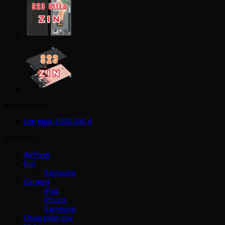
Active Filters
Lớn nhất
4.900.000
₫
Danh Mục
AirPods
Bút
Samsung
Camera
iPad
iPhone
Samsung
Chưa phân loại