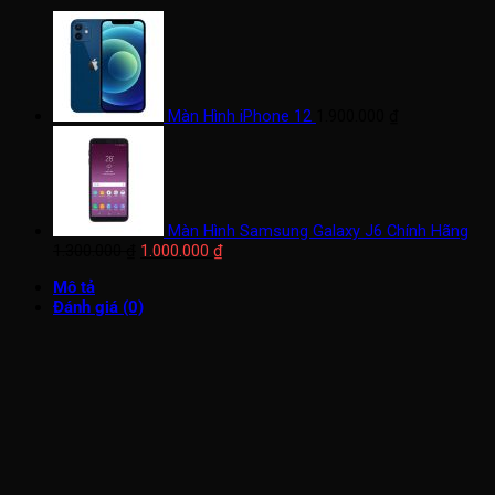
Màn Hình iPhone 12
1.900.000
₫
Màn Hình Samsung Galaxy J6 Chính Hãng
Giá
Giá
1.300.000
₫
1.000.000
₫
gốc
hiện
Mô tả
là:
tại
Đánh giá (0)
1.300.000 ₫.
là:
1.000.000 ₫.