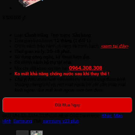
3.500.000
₫
Loại:
Chính Hãng
. Tình trạng:
Sẵn hàng
.
Thời gian bảo hành:
12 tháng (1 đổi 1)
.
Chính sách bảo hành rõ ràng và minh bạch:
<xem tại đây>
.
Thời gian xử lý: 30-40 phút.
Sử dụng công nghệ, kỹ thuật hiện đại.
Có chính sách hỗ trợ tại nhà.
0964.308.308
.
Mọi chi tiết khác xin liên hệ:
Ko mất khả năng chống nước sau khi thay thế !
Chú ý:
Nếu màn hình vẫn hiển thị và cảm ứng được bình
thường nhưng chỉ vỡ, nứt mặt ngoài thì chỉ cần tháo mặt
kính ngoài. Giá mặt kính ngoài xem bên dưới.
Đặt Mua Ngay
SKU:
MH-SS-SSM-S23PLUS-NEW-ORG
Danh mục:
Khác
,
Màn
Hình
,
Samsung
Thẻ:
samsung s23 plus