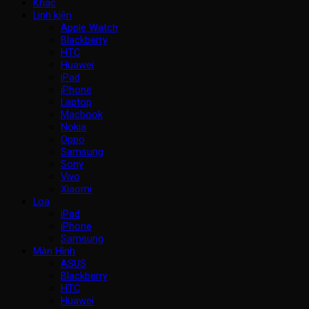
Khác
Linh kiện
Apple Watch
Blackberry
HTC
Huawei
iPad
iPhone
Laptop
Macbook
Nokia
Oppo
Samsung
Sony
Vivo
Xiaomi
Loa
iPad
iPhone
Samsung
Màn Hình
ASUS
Blackberry
HTC
Huawei