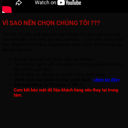
VÌ SAO NÊN CHỌN CHÚNG TÔI ???
Với trên 10 năm xuất hiện trên thị trường với hàng ngàn lượt đặt
mua linh kiện (màn hình, pin, sạc, camera, ...) cho điện thoại, máy
tính, đồng hồ mỗi tháng; Suachua60s được đánh giá là trung tâm
lớn tại miền Bắc.
Đội ngũ kỹ thuật viên được đào tạo bài bản.
Cam kết về nguồn gốc linh kiện, chất lượng sản phẩm theo
tiêu chuẩn của hãng.
Giá rẻ nhất so với các trung tâm cùng chất lượng.
Chính sách bảo hành rõ ràng, minh bạch.
<Xem tại đây>
Bảo hành đồng bộ 12 tháng (1 đổi 1).
Cam kết bảo mật dữ liệu khách hàng nếu thay tại trung
tâm.