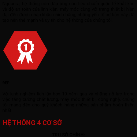
Ngoài ra, hệ thống còn đáp ứng các tiêu chuẩn quốc tế khắt khe
về độ an toàn của linh kiện, máy móc cùng với trang thiết bị hiện
đại đều được nhập khẩu chính hãng, những yếu tố cơ bản này đã
tạo nên thế mạnh và uy tín cho hệ thống của chúng tôi.
ĐẸP
Với kinh nghiệm tích lũy hơn 10 năm qua và những nỗ lực trong
việc tăng cường chất lượng, máy móc thiết bị, công nghệ, chúng
tôi mang đến cho quý khách hàng những sản phẩm hoàn thiện
nhất.
HỆ THỐNG 4 CƠ SỞ
TRỤ SỞ CHÍNH: