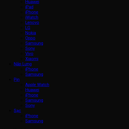
Huawei
iPad
iPhone
iWatch
Lenovo
LG
Nokia
Oppo
Samsung
Sony
Vivo
Xiaomi
Nắp Lưng
iPhone
Samsung
Pin
Apple Watch
Huawei
iPhone
Samsung
Sony
Sạc
iPhone
Samsung