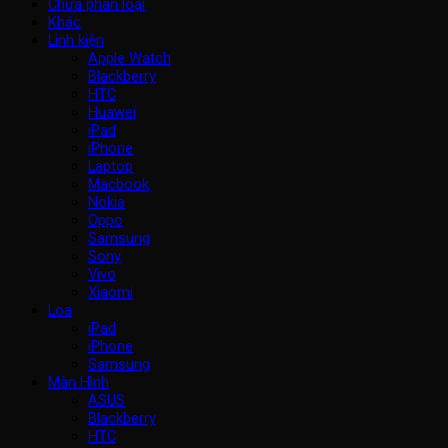
Chưa phân loại
Khác
Linh kiện
Apple Watch
Blackberry
HTC
Huawei
iPad
iPhone
Laptop
Macbook
Nokia
Oppo
Samsung
Sony
Vivo
Xiaomi
Loa
iPad
iPhone
Samsung
Màn Hình
ASUS
Blackberry
HTC