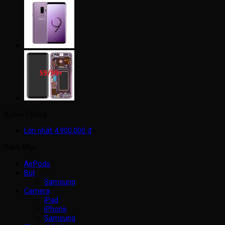
Active Filters
Lớn nhất
4.900.000
₫
Danh Mục
AirPods
Bút
Samsung
Camera
iPad
iPhone
Samsung