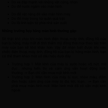
Do va đập mạnh với những vật cứng, nhọn.
Do để nước ngấm vào màn hình.
Do để vật nặng đè vào màn hình máy.
Do để máy trong túi quần quá trật.
Do lỗi linh kiện từ phía nhà sản xuất.
Những trường hợp hỏng màn hình thường gặp:
Sẽ thật khó chịu khi màn hình điện thoại, máy tính, đồng hồ của
bạn bị hỏng, máy mất đi tính thẩm mỹ đồng thời mọi thao tác trên
máy của bạn sẽ khó khăn hơn. Vậy để nhận biết được khi nào
chiếc điện thoại, máy tính, đồng hồ của bạn bị hỏng màn hình, bạn
có thể tham khảo một số dấu hiệu dưới đây:
Trường hợp 1: Mặt kính của máy bị xước hoặc vỡ, nứt, mờ
đục… nhưng hiển thị và cảm ứng vẫn hoạt động bình
thường. ⇒ Bạn chỉ cần mua mặt kính mới.
Trường hợp 2: Màn hình của máy bị sọc, nhòe màu, đốm
đen hoặc cảm ứng của máy bị đơ, liệt, loạn… ⇒ Bạn cần
phải mua màn hình mới. Màn hình mới đã có sẵn mặt kính
ngoài.