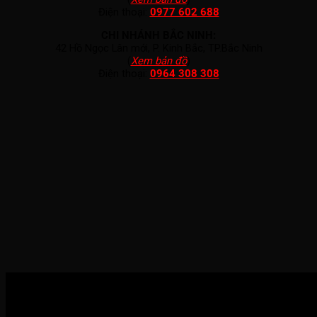
Điện thoại:
0977 602 688
CHI NHÁNH BẮC NINH:
42 Hồ Ngọc Lân mới, P. Kinh Bắc, TP.Bắc Ninh
(
Xem bản đồ
)
Điện thoại:
0964 308 308