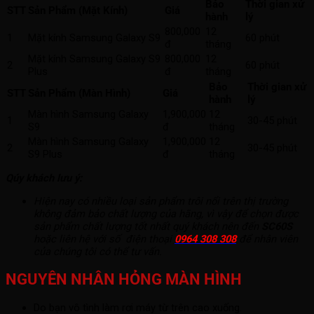
Bảo
Thời gian xử
STT
Sản Phẩm (Mặt Kính)
Giá
hành
lý
800,000
12
1
Mặt kính Samsung Galaxy S9
60 phút
đ
tháng
Mặt kính Samsung Galaxy S9
800,000
12
2
60 phút
Plus
đ
tháng
Bảo
Thời gian xử
STT
Sản Phẩm (Màn Hình)
Giá
hành
lý
Màn hình Samsung Galaxy
1,900,000
12
1
30-45 phút
S9
đ
tháng
Màn hình Samsung Galaxy
1,900,000
12
2
30-45 phút
S9 Plus
đ
tháng
Qúy khách lưu ý:
Hiện nay có nhiều loại sản phẩm trôi nổi trên thị trường
không đảm bảo chất lượng của hãng, vì vậy để chọn được
sản phẩm chất lượng tốt nhất quý khách nên đến
SC60S
hoặc liên hệ với số điện thoại
0964 308 308
để nhân viên
của chúng tôi có thể tư vấn.
NGUYÊN NHÂN HỎNG MÀN HÌNH
Do bạn vô tình làm rơi máy từ trên cao xuống.