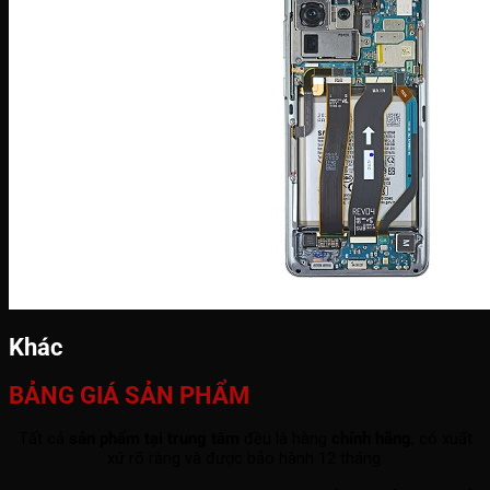
Khác
BẢNG GIÁ SẢN PHẨM
Tất cả
sản phẩm tại trung tâm
đều là hàng
chính hãng
, có xuất
xứ rõ ràng và được bảo hành 12 tháng.