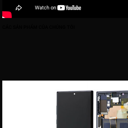
CÁC SẢN PHẨM CỦA CHÚNG TÔI