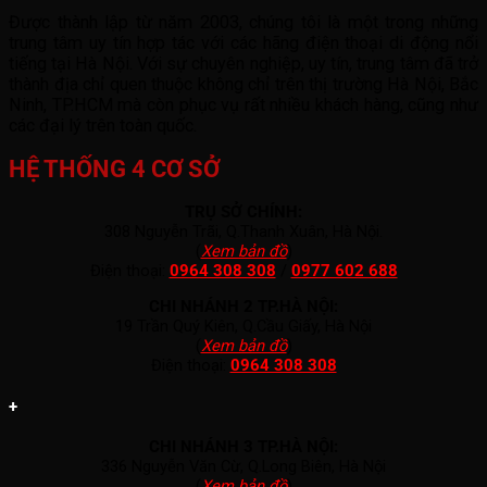
Được thành lập từ năm 2003, chúng tôi là một trong những
trung tâm uy tín hợp tác với các hãng điện thoại di động nổi
tiếng tại Hà Nội. Với sự chuyên nghiệp, uy tín, trung tâm đã trở
thành địa chỉ quen thuộc không chỉ trên thị trường Hà Nội, Bắc
Ninh, TP.HCM mà còn phục vụ rất nhiều khách hàng, cũng như
các đại lý trên toàn quốc.
HỆ THỐNG 4 CƠ SỞ
TRỤ SỞ CHÍNH:
308 Nguyễn Trãi, Q.Thanh Xuân, Hà Nội.
(
Xem bản đồ
)
Điện thoại:
0964 308 308
/
0977 602 688
CHI NHÁNH 2 TP.HÀ NỘI:
19 Trần Quý Kiên, Q.Cầu Giấy, Hà Nội
(
Xem bản đồ
)
Điện thoại:
0964 308 308
+
CHI NHÁNH 3 TP.HÀ NỘI:
336 Nguyễn Văn Cừ, Q.Long Biên, Hà Nội
(
Xem bản đồ
)