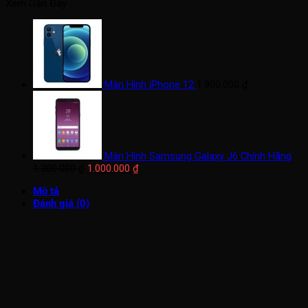
Xem Gần Đây
Màn Hình iPhone 12
1.900.000
₫
Màn Hình Samsung Galaxy J6 Chính Hãng
Giá
Giá
1.300.000
₫
1.000.000
₫
gốc
hiện
Mô tả
là:
tại
Đánh giá (0)
1.300.000 ₫.
là:
1.000.000 ₫.