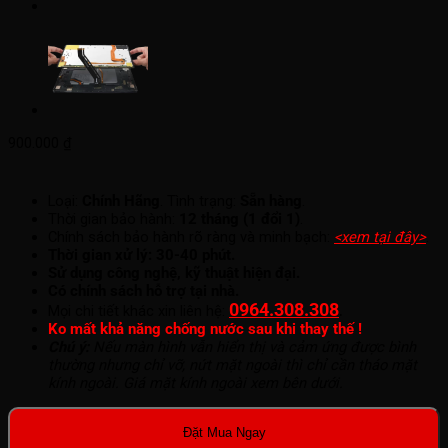
900.000
₫
Loại:
Chính Hãng
. Tình trạng:
Sẵn hàng
.
Thời gian bảo hành:
12 tháng (1 đổi 1)
.
Chính sách bảo hành rõ ràng và minh bạch:
<xem tại đây>
.
Thời gian xử lý: 30-40 phút.
Sử dụng công nghệ, kỹ thuật hiện đại.
Có chính sách hỗ trợ tại nhà.
0964.308.308
.
Mọi chi tiết khác xin liên hệ:
Ko mất khả năng chống nước sau khi thay thế !
Chú ý:
Nếu màn hình vẫn hiển thị và cảm ứng được bình
thường nhưng chỉ vỡ, nứt mặt ngoài thì chỉ cần tháo mặt
kính ngoài. Giá mặt kính ngoài xem bên dưới.
Đặt Mua Ngay