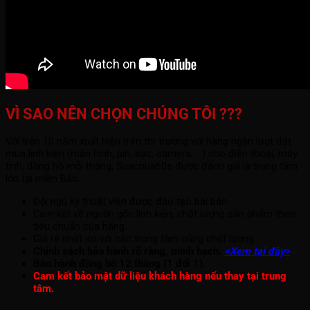
VÌ SAO NÊN CHỌN CHÚNG TÔI ???
Với trên 10 năm xuất hiện trên thị trường với hàng ngàn lượt đặt
mua linh kiện (màn hình, pin, sạc, camera, ...) cho điện thoại, máy
tính, đồng hồ mỗi tháng; Suachua60s được đánh giá là trung tâm
lớn tại miền Bắc.
Đội ngũ kỹ thuật viên được đào tạo bài bản.
Cam kết về nguồn gốc linh kiện, chất lượng sản phẩm theo
tiêu chuẩn của hãng.
Giá rẻ nhất so với các trung tâm cùng chất lượng.
Chính sách bảo hành rõ ràng, minh bạch.
<Xem tại đây>
Bảo hành đồng bộ 12 tháng (1 đổi 1).
Cam kết bảo mật dữ liệu khách hàng nếu thay tại trung
tâm.