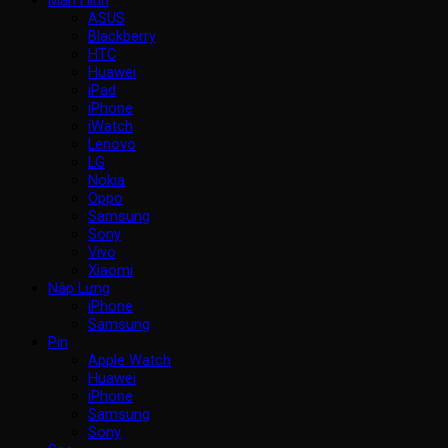
ASUS
Blackberry
HTC
Huawei
iPad
iPhone
iWatch
Lenovo
LG
Nokia
Oppo
Samsung
Sony
Vivo
Xiaomi
Nắp Lưng
iPhone
Samsung
Pin
Apple Watch
Huawei
iPhone
Samsung
Sony