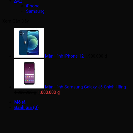
Sạc
iPhone
Samsung
Xem Gần Đây
Màn Hình iPhone 12
1.900.000
₫
Màn Hình Samsung Galaxy J6 Chính Hãng
Giá
Giá
1.300.000
₫
1.000.000
₫
gốc
hiện
Mô tả
là:
tại
Đánh giá (0)
1.300.000 ₫.
là:
1.000.000 ₫.