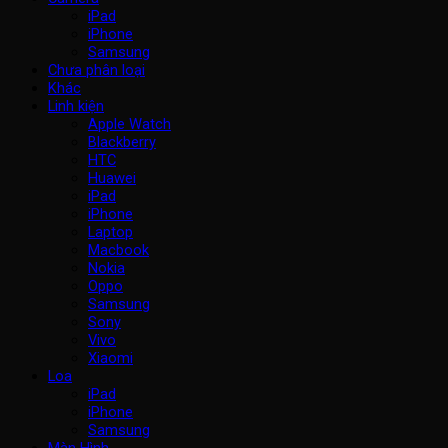
iPad
iPhone
Samsung
Chưa phân loại
Khác
Linh kiện
Apple Watch
Blackberry
HTC
Huawei
iPad
iPhone
Laptop
Macbook
Nokia
Oppo
Samsung
Sony
Vivo
Xiaomi
Loa
iPad
iPhone
Samsung
Màn Hình