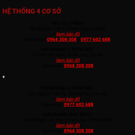
HỆ THỐNG 4 CƠ SỞ
TRỤ SỞ CHÍNH:
308 Nguyễn Trãi, Q.Thanh Xuân, Hà Nội.
(
Xem bản đồ
)
Điện thoại:
0964 308 308
/
0977 602 688
CHI NHÁNH 2 TP.HÀ NỘI:
19 Trần Quý Kiên, Q.Cầu Giấy, Hà Nội
(
Xem bản đồ
)
Điện thoại:
0964 308 308
+
CHI NHÁNH 3 TP.HÀ NỘI:
336 Nguyễn Văn Cừ, Q.Long Biên, Hà Nội
(
Xem bản đồ
)
Điện thoại:
0977 602 688
CHI NHÁNH BẮC NINH:
42 Hồ Ngọc Lân mới, P. Kinh Bắc, TP.Bắc Ninh
(
Xem bản đồ
)
Điện thoại:
0964 308 308