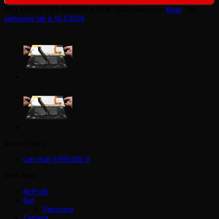
SKU:
MH-SS-SST-A1052018-NEW-ORG
Danh mục:
Khác
Thẻ:
samsung tab a 10.5 2018
Active Filters
Lớn nhất
4.900.000
₫
Danh Mục
AirPods
Bút
Samsung
Camera