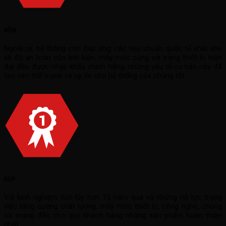
BỀN
Ngoài ra, hệ thống còn đáp ứng các tiêu chuẩn quốc tế khắt khe
về độ an toàn của linh kiện, máy móc cùng với trang thiết bị hiện
đại đều được nhập khẩu chính hãng, những yếu tố cơ bản này đã
tạo nên thế mạnh và uy tín cho hệ thống của chúng tôi.
ĐẸP
Với kinh nghiệm tích lũy hơn 10 năm qua và những nỗ lực trong
việc tăng cường chất lượng, máy móc thiết bị, công nghệ, chúng
tôi mang đến cho quý khách hàng những sản phẩm hoàn thiện
nhất.