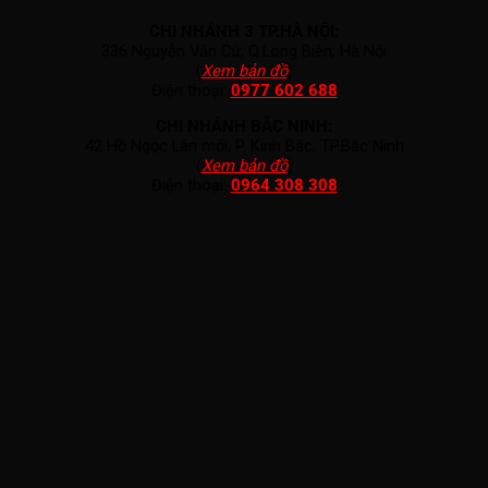
CHI NHÁNH 3 TP.HÀ NỘI:
336 Nguyễn Văn Cừ, Q.Long Biên, Hà Nội
(
Xem bản đồ
)
Điện thoại:
0977 602 688
CHI NHÁNH BẮC NINH:
42 Hồ Ngọc Lân mới, P. Kinh Bắc, TP.Bắc Ninh
(
Xem bản đồ
)
Điện thoại:
0964 308 308