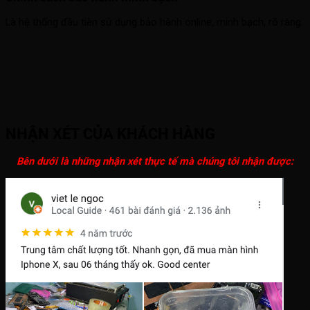
Là hệ thống đầu tiên sử dụng bảo hành online, minh bạch, rõ ràng.
NHẬN XÉT CỦA KHÁCH HÀNG
Bên dưới là những nhận xét thực tế mà chúng tôi nhận được: