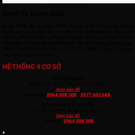
Đồng Hồ Thông Minh
Được thành lập từ năm 2003, chúng tôi là một trong những
trung tâm uy tín hợp tác với các hãng điện thoại di động nổi
tiếng tại Hà Nội. Với sự chuyên nghiệp, uy tín, trung tâm đã trở
thành địa chỉ quen thuộc không chỉ trên thị trường Hà Nội, Bắc
Ninh, TP.HCM mà còn phục vụ rất nhiều khách hàng, cũng như
các đại lý trên toàn quốc.
HỆ THỐNG 4 CƠ SỞ
TRỤ SỞ CHÍNH:
308 Nguyễn Trãi, Q.Thanh Xuân, Hà Nội.
(
Xem bản đồ
)
Điện thoại:
0964 308 308
/
0977 602 688
CHI NHÁNH 2 TP.HÀ NỘI:
19 Trần Quý Kiên, Q.Cầu Giấy, Hà Nội
(
Xem bản đồ
)
Điện thoại:
0964 308 308
+