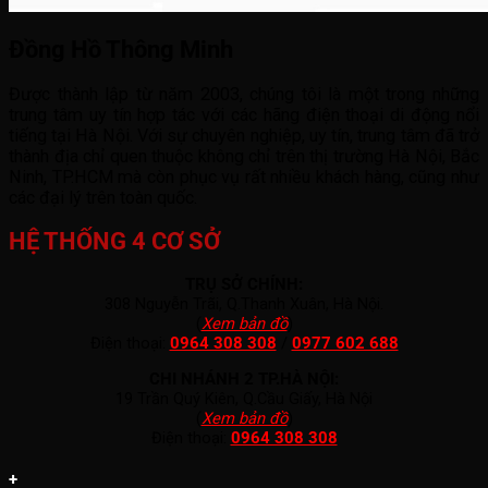
Đồng Hồ Thông Minh
Được thành lập từ năm 2003, chúng tôi là một trong những
trung tâm uy tín hợp tác với các hãng điện thoại di động nổi
tiếng tại Hà Nội. Với sự chuyên nghiệp, uy tín, trung tâm đã trở
thành địa chỉ quen thuộc không chỉ trên thị trường Hà Nội, Bắc
Ninh, TP.HCM mà còn phục vụ rất nhiều khách hàng, cũng như
các đại lý trên toàn quốc.
HỆ THỐNG 4 CƠ SỞ
TRỤ SỞ CHÍNH:
308 Nguyễn Trãi, Q.Thanh Xuân, Hà Nội.
(
Xem bản đồ
)
Điện thoại:
0964 308 308
/
0977 602 688
CHI NHÁNH 2 TP.HÀ NỘI:
19 Trần Quý Kiên, Q.Cầu Giấy, Hà Nội
(
Xem bản đồ
)
Điện thoại:
0964 308 308
+