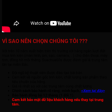
VÌ SAO NÊN CHỌN CHÚNG TÔI ???
Với trên 10 năm xuất hiện trên thị trường với hàng ngàn lượt đặt
mua linh kiện (màn hình, pin, sạc, camera, ...) cho điện thoại, máy
tính, đồng hồ mỗi tháng; Suachua60s được đánh giá là trung tâm
lớn tại miền Bắc.
Đội ngũ kỹ thuật viên được đào tạo bài bản.
Cam kết về nguồn gốc linh kiện, chất lượng sản phẩm theo
tiêu chuẩn của hãng.
Giá rẻ nhất so với các trung tâm cùng chất lượng.
Chính sách bảo hành rõ ràng, minh bạch.
<Xem tại đây>
Bảo hành đồng bộ 12 tháng (1 đổi 1).
Cam kết bảo mật dữ liệu khách hàng nếu thay tại trung
tâm.