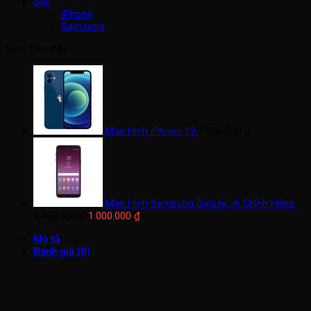
Sạc
iPhone
Samsung
Xem Gần Đây
Màn Hình iPhone 12
1.900.000
₫
Màn Hình Samsung Galaxy J6 Chính Hãng
Giá
Giá
1.300.000
₫
1.000.000
₫
gốc
hiện
Mô tả
là:
tại
Đánh giá (0)
1.300.000 ₫.
là:
1.000.000 ₫.