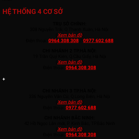
HỆ THỐNG 4 CƠ SỞ
TRỤ SỞ CHÍNH:
308 Nguyễn Trãi, Q.Thanh Xuân, Hà Nội.
(
Xem bản đồ
)
Điện thoại:
0964 308 308
/
0977 602 688
CHI NHÁNH 2 TP.HÀ NỘI:
19 Trần Quý Kiên, Q.Cầu Giấy, Hà Nội
(
Xem bản đồ
)
Điện thoại:
0964 308 308
+
CHI NHÁNH 3 TP.HÀ NỘI:
336 Nguyễn Văn Cừ, Q.Long Biên, Hà Nội
(
Xem bản đồ
)
Điện thoại:
0977 602 688
CHI NHÁNH BẮC NINH:
42 Hồ Ngọc Lân mới, P. Kinh Bắc, TP.Bắc Ninh
(
Xem bản đồ
)
Điện thoại:
0964 308 308