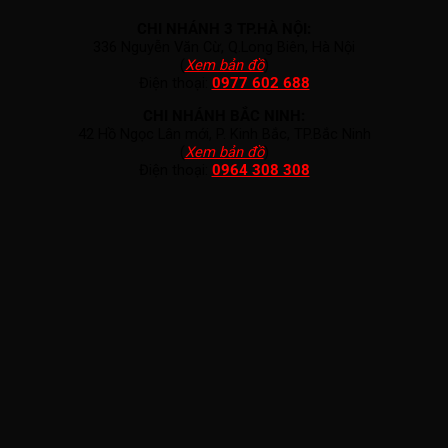
CHI NHÁNH 3 TP.HÀ NỘI:
336 Nguyễn Văn Cừ, Q.Long Biên, Hà Nội
(
Xem bản đồ
)
Điện thoại:
0977 602 688
CHI NHÁNH BẮC NINH:
42 Hồ Ngọc Lân mới, P. Kinh Bắc, TP.Bắc Ninh
(
Xem bản đồ
)
Điện thoại:
0964 308 308