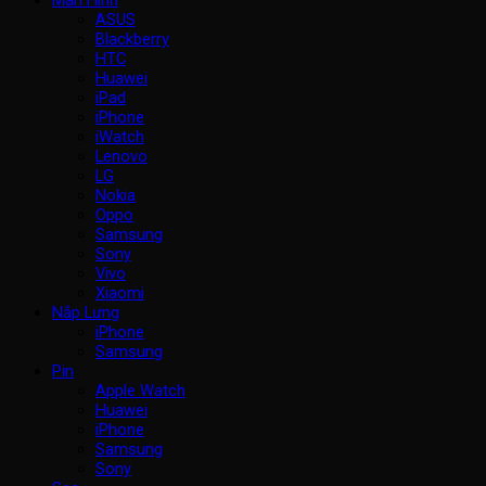
ASUS
Blackberry
HTC
Huawei
iPad
iPhone
iWatch
Lenovo
LG
Nokia
Oppo
Samsung
Sony
Vivo
Xiaomi
Nắp Lưng
iPhone
Samsung
Pin
Apple Watch
Huawei
iPhone
Samsung
Sony