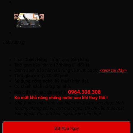
2.500.000
₫
Loại:
Chính Hãng
. Tình trạng:
Sẵn hàng
.
Thời gian bảo hành:
12 tháng (1 đổi 1)
.
Chính sách bảo hành rõ ràng và minh bạch:
<xem tại đây>
.
Thời gian xử lý: 30-40 phút.
Sử dụng công nghệ, kỹ thuật hiện đại.
Có chính sách hỗ trợ tại nhà.
0964.308.308
.
Mọi chi tiết khác xin liên hệ:
Ko mất khả năng chống nước sau khi thay thế !
Chú ý:
Nếu màn hình vẫn hiển thị và cảm ứng được bình
thường nhưng chỉ vỡ, nứt mặt ngoài thì chỉ cần tháo mặt
kính ngoài. Giá mặt kính ngoài xem bên dưới.
Đặt Mua Ngay