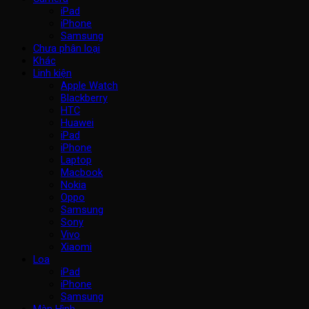
iPad
iPhone
Samsung
Chưa phân loại
Khác
Linh kiện
Apple Watch
Blackberry
HTC
Huawei
iPad
iPhone
Laptop
Macbook
Nokia
Oppo
Samsung
Sony
Vivo
Xiaomi
Loa
iPad
iPhone
Samsung
Màn Hình