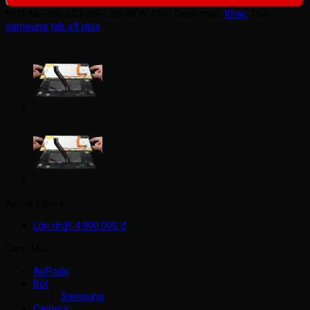
SKU:
MH-SS-SST-S9PLUS-NEW-ORG
Danh mục:
Khác
Thẻ:
samsung tab s9 plus
Active Filters
Lớn nhất
4.900.000
₫
Danh Mục
AirPods
Bút
Samsung
Camera