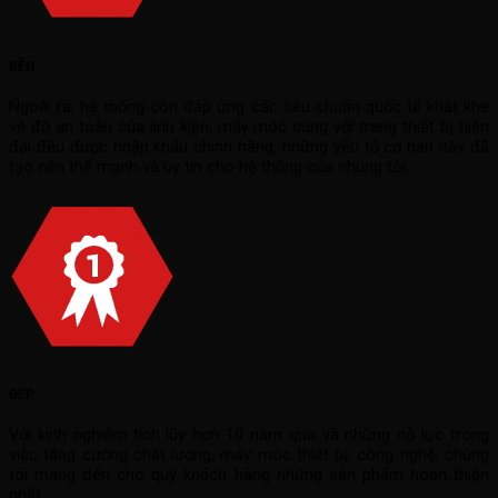
BỀN
Ngoài ra, hệ thống còn đáp ứng các tiêu chuẩn quốc tế khắt khe
về độ an toàn của linh kiện, máy móc cùng với trang thiết bị hiện
đại đều được nhập khẩu chính hãng, những yếu tố cơ bản này đã
tạo nên thế mạnh và uy tín cho hệ thống của chúng tôi.
ĐẸP
Với kinh nghiệm tích lũy hơn 10 năm qua và những nỗ lực trong
việc tăng cường chất lượng, máy móc thiết bị, công nghệ, chúng
tôi mang đến cho quý khách hàng những sản phẩm hoàn thiện
nhất.