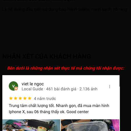
Là hệ thống đầu tiên sử dụng bảo hành online, minh bạch, rõ ràng.
NHẬN XÉT CỦA KHÁCH HÀNG
Bên dưới là những nhận xét thực tế mà chúng tôi nhận được: