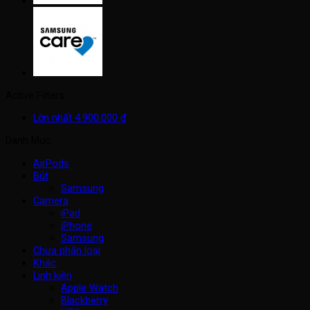
Active Filters
Lớn nhất
4.900.000
₫
Danh Mục
AirPods
Bút
Samsung
Camera
iPad
iPhone
Samsung
Chưa phân loại
Khác
Linh kiện
Apple Watch
Blackberry