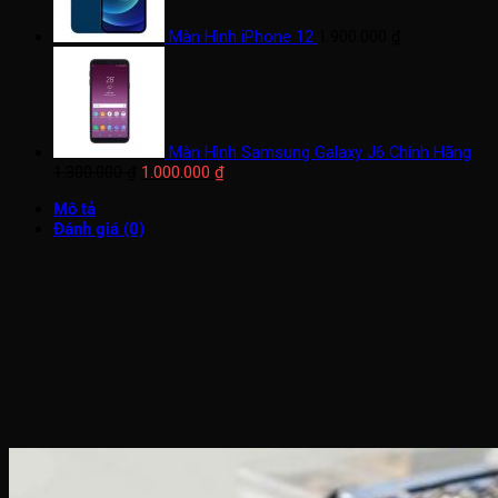
Màn Hình iPhone 12
1.900.000
₫
Màn Hình Samsung Galaxy J6 Chính Hãng
Giá
Giá
1.300.000
₫
1.000.000
₫
gốc
hiện
Mô tả
là:
tại
Đánh giá (0)
1.300.000 ₫.
là:
1.000.000 ₫.