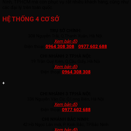
Ninh, TP.HCM mà còn phục vụ rất nhiều khách hàng, cũng như
các đại lý trên toàn quốc.
HỆ THỐNG 4 CƠ SỞ
TRỤ SỞ CHÍNH:
308 Nguyễn Trãi, Q.Thanh Xuân, Hà Nội.
(
Xem bản đồ
)
Điện thoại:
0964 308 308
/
0977 602 688
CHI NHÁNH 2 TP.HÀ NỘI:
19 Trần Quý Kiên, Q.Cầu Giấy, Hà Nội
(
Xem bản đồ
)
Điện thoại:
0964 308 308
+
CHI NHÁNH 3 TP.HÀ NỘI:
336 Nguyễn Văn Cừ, Q.Long Biên, Hà Nội
(
Xem bản đồ
)
Điện thoại:
0977 602 688
CHI NHÁNH BẮC NINH:
42 Hồ Ngọc Lân mới, P. Kinh Bắc, TP.Bắc Ninh
(
Xem bản đồ
)