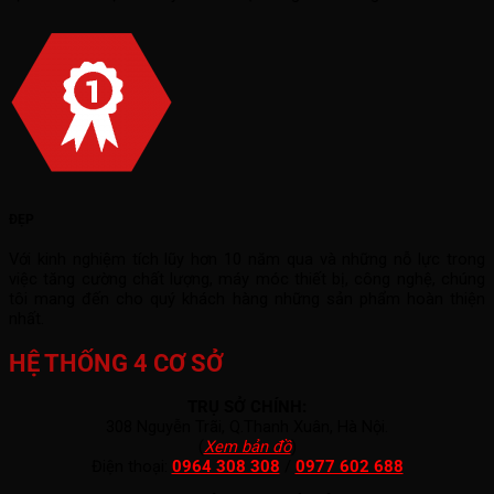
ĐẸP
Với kinh nghiệm tích lũy hơn 10 năm qua và những nỗ lực trong
việc tăng cường chất lượng, máy móc thiết bị, công nghệ, chúng
tôi mang đến cho quý khách hàng những sản phẩm hoàn thiện
nhất.
HỆ THỐNG 4 CƠ SỞ
TRỤ SỞ CHÍNH:
308 Nguyễn Trãi, Q.Thanh Xuân, Hà Nội.
(
Xem bản đồ
)
Điện thoại:
0964 308 308
/
0977 602 688