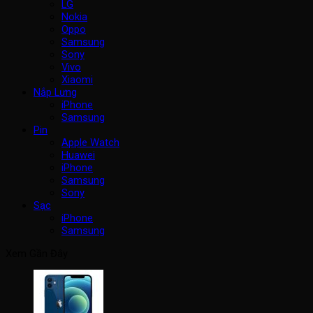
LG
Nokia
Oppo
Samsung
Sony
Vivo
Xiaomi
Nắp Lưng
iPhone
Samsung
Pin
Apple Watch
Huawei
iPhone
Samsung
Sony
Sạc
iPhone
Samsung
Xem Gần Đây