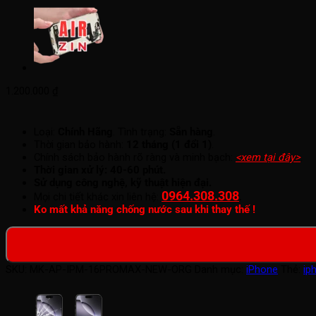
1.200.000
₫
Loại:
Chính Hãng
. Tình trạng:
Sẵn hàng
.
Thời gian bảo hành:
12 tháng (1 đổi 1)
.
Chính sách bảo hành rõ ràng và minh bạch:
<xem tại đây>
.
Thời gian xử lý: 40-60 phút.
Sử dụng công nghệ, kỹ thuật hiện đại.
0964.308.308
.
Mọi chi tiết khác xin liên hệ:
Ko mất khả năng chống nước sau khi thay thế !
SKU:
MK-AP-IPM-16PROMAX-NEW-ORG
Danh mục:
iPhone
Thẻ:
ip