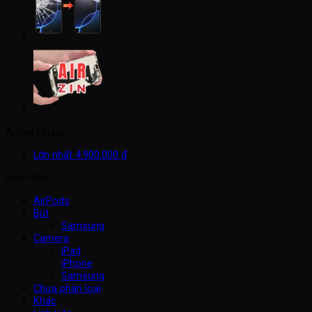
Active Filters
Lớn nhất
4.900.000
₫
Danh Mục
AirPods
Bút
Samsung
Camera
iPad
iPhone
Samsung
Chưa phân loại
Khác