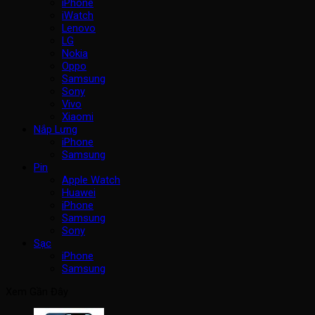
iPhone
iWatch
Lenovo
LG
Nokia
Oppo
Samsung
Sony
Vivo
Xiaomi
Nắp Lưng
iPhone
Samsung
Pin
Apple Watch
Huawei
iPhone
Samsung
Sony
Sạc
iPhone
Samsung
Xem Gần Đây