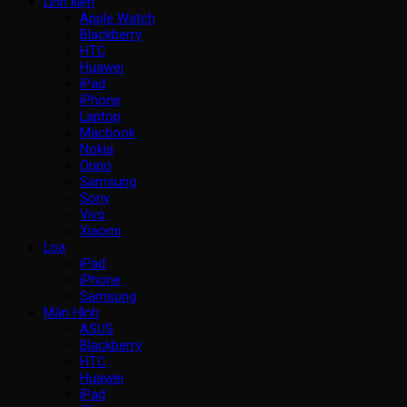
Linh kiện
Apple Watch
Blackberry
HTC
Huawei
iPad
iPhone
Laptop
Macbook
Nokia
Oppo
Samsung
Sony
Vivo
Xiaomi
Loa
iPad
iPhone
Samsung
Màn Hình
ASUS
Blackberry
HTC
Huawei
iPad