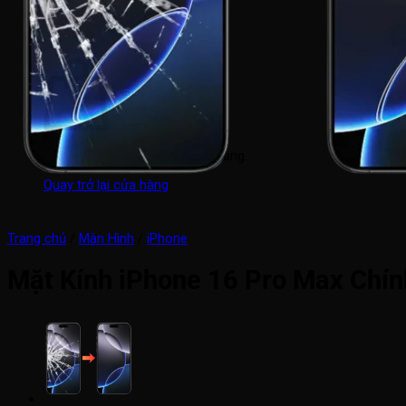
0964 308 308
0
Giỏ hàng
Chưa có sản phẩm trong giỏ hàng.
Quay trở lại cửa hàng
Trang chủ
/
Màn Hình
/
iPhone
Mặt Kính iPhone 16 Pro Max Chí