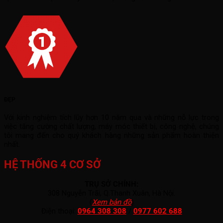
ĐẸP
Với kinh nghiệm tích lũy hơn 10 năm qua và những nỗ lực trong
việc tăng cường chất lượng, máy móc thiết bị, công nghệ, chúng
tôi mang đến cho quý khách hàng những sản phẩm hoàn thiện
nhất.
HỆ THỐNG 4 CƠ SỞ
TRỤ SỞ CHÍNH:
308 Nguyễn Trãi, Q.Thanh Xuân, Hà Nội.
(
Xem bản đồ
)
Điện thoại:
0964 308 308
/
0977 602 688