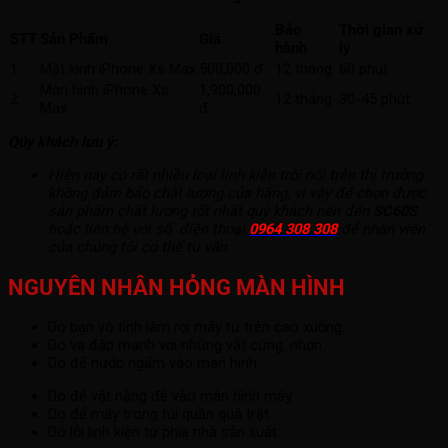
Bảo
Thời gian xử
STT
Sản Phẩm
Giá
hành
lý
1
Mặt kính iPhone Xs Max
500,000 đ
12 tháng
60 phút
Màn hình iPhone Xs
1,900,000
2
12 tháng
30-45 phút
Max
đ
Qúy khách lưu ý:
Hiện nay có rất nhiều loại linh kiện trôi nổi trên thị trường
không đảm bảo chất lượng của hãng, vì vậy để chọn được
sản phẩm chất lượng tốt nhất quý khách nên đến
SC60S
hoặc liên hệ với số điện thoại
0964 308 308
để nhân viên
của chúng tôi có thể tư vấn.
NGUYÊN NHÂN HỎNG MÀN HÌNH
Do bạn vô tình làm rơi máy từ trên cao xuống.
Do va đập mạnh với những vật cứng, nhọn.
Do để nước ngấm vào màn hình.
Do để vật nặng đè vào màn hình máy.
Do để máy trong túi quần quá trật.
Do lỗi linh kiện từ phía nhà sản xuất.