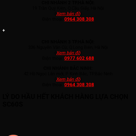
CHI NHÁNH 2 TP.HÀ NỘI:
19 Trần Quý Kiên, Q.Cầu Giấy, Hà Nội
(
Xem bản đồ
)
Điện thoại:
0964 308 308
+
CHI NHÁNH 3 TP.HÀ NỘI:
336 Nguyễn Văn Cừ, Q.Long Biên, Hà Nội
(
Xem bản đồ
)
Điện thoại:
0977 602 688
CHI NHÁNH BẮC NINH:
42 Hồ Ngọc Lân mới, P. Kinh Bắc, TP.Bắc Ninh
(
Xem bản đồ
)
Điện thoại:
0964 308 308
LÝ DO HẦU HẾT KHÁCH HÀNG LỰA CHỌN
SC60S