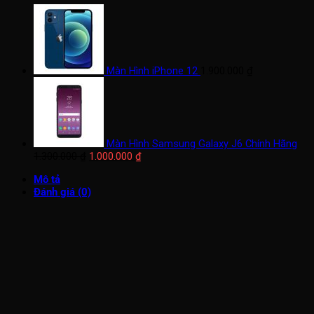
Màn Hình iPhone 12
1.900.000
₫
Màn Hình Samsung Galaxy J6 Chính Hãng
Giá
Giá
1.300.000
₫
1.000.000
₫
gốc
hiện
Mô tả
là:
tại
Đánh giá (0)
1.300.000 ₫.
là:
1.000.000 ₫.