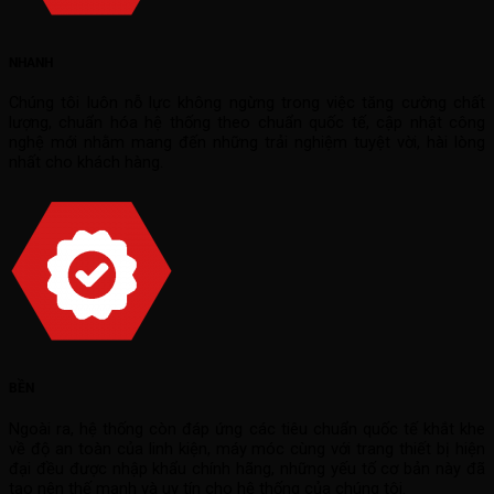
NHANH
Chúng tôi luôn nỗ lực không ngừng trong việc tăng cường chất
lượng, chuẩn hóa hệ thống theo chuẩn quốc tế, cập nhật công
nghệ mới nhằm mang đến những trải nghiệm tuyệt vời, hài lòng
nhất cho khách hàng.
BỀN
Ngoài ra, hệ thống còn đáp ứng các tiêu chuẩn quốc tế khắt khe
về độ an toàn của linh kiện, máy móc cùng với trang thiết bị hiện
đại đều được nhập khẩu chính hãng, những yếu tố cơ bản này đã
tạo nên thế mạnh và uy tín cho hệ thống của chúng tôi.