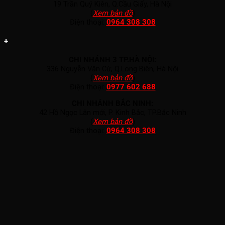
19 Trần Quý Kiên, Q.Cầu Giấy, Hà Nội
(
Xem bản đồ
)
Điện thoại:
0964 308 308
+
CHI NHÁNH 3 TP.HÀ NỘI:
336 Nguyễn Văn Cừ, Q.Long Biên, Hà Nội
(
Xem bản đồ
)
Điện thoại:
0977 602 688
CHI NHÁNH BẮC NINH:
42 Hồ Ngọc Lân mới, P. Kinh Bắc, TP.Bắc Ninh
(
Xem bản đồ
)
Điện thoại:
0964 308 308