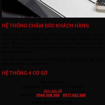
HỆ THỐNG CHĂM SÓC KHÁCH HÀNG
Được thành lập từ năm 2003, chúng tôi là một trong những đơn vị
uy tín tại Hà Nội, Bắc Ninh. Với sự chuyên nghiệp, trung tâm đã trở
thành địa chỉ quen thuộc không chỉ trên thị trường Hà Nội, Bắc
Ninh, TP.HCM mà còn phục vụ rất nhiều khách hàng, cũng như các
đại lý trên toàn quốc.
Vấn đề về chất lượng luôn được chúng tôi đặt lên hàng đầu. Thời
gian bảo hành: 12 tháng (1 đổi 1).
HỆ THỐNG 4 CƠ SỞ
TRỤ SỞ CHÍNH:
308 Nguyễn Trãi, Q.Thanh Xuân, Hà Nội.
(
Xem bản đồ
)
Điện thoại:
0964 308 308
/
0977 602 688
CHI NHÁNH 2 TP.HÀ NỘI: