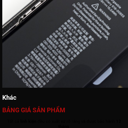
Khác
BẢNG GIÁ SẢN PHẨM
Tất cả
linh kiện
đều có xuất xứ rõ ràng và được bảo hành
12
tháng
.