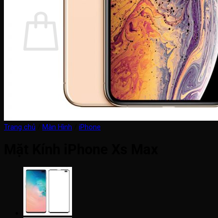
Giỏ hàng
Chưa có sản phẩm trong giỏ hàng.
Quay trở lại cửa hàng
Trang chủ
/
Màn Hình
/
iPhone
Mặt Kính iPhone Xs Max