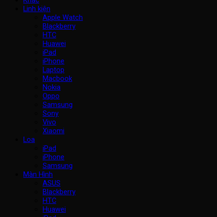
Linh kiện
Apple Watch
Blackberry
HTC
Huawei
iPad
iPhone
Laptop
Macbook
Nokia
Oppo
Samsung
Sony
Vivo
Xiaomi
Loa
iPad
iPhone
Samsung
Màn Hình
ASUS
Blackberry
HTC
Huawei