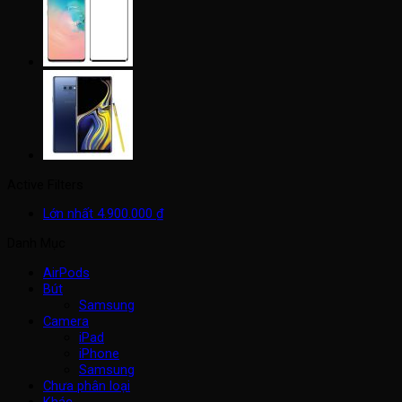
Active Filters
Lớn nhất
4.900.000
₫
Danh Mục
AirPods
Bút
Samsung
Camera
iPad
iPhone
Samsung
Chưa phân loại
Khác