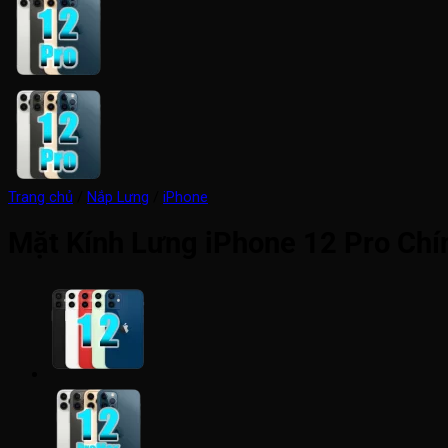
Trang chủ
/
Nắp Lưng
/
iPhone
Mặt Kính Lưng iPhone 12 Pro Ch