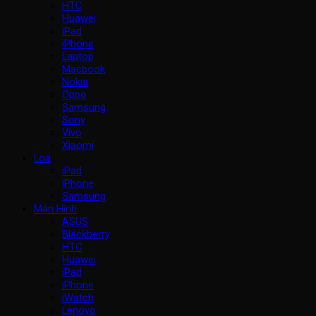
HTC
Huawei
iPad
iPhone
Laptop
Macbook
Nokia
Oppo
Samsung
Sony
Vivo
Xiaomi
Loa
iPad
iPhone
Samsung
Màn Hình
ASUS
Blackberry
HTC
Huawei
iPad
iPhone
iWatch
Lenovo