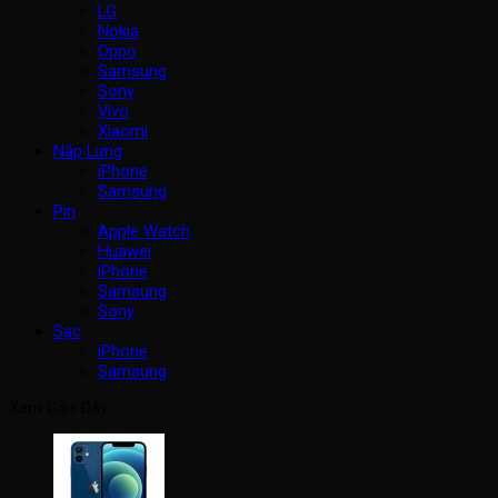
LG
Nokia
Oppo
Samsung
Sony
Vivo
Xiaomi
Nắp Lưng
iPhone
Samsung
Pin
Apple Watch
Huawei
iPhone
Samsung
Sony
Sạc
iPhone
Samsung
Xem Gần Đây