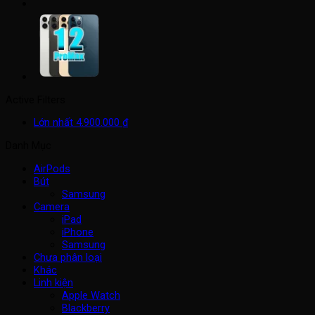
Active Filters
Lớn nhất
4.900.000
₫
Danh Mục
AirPods
Bút
Samsung
Camera
iPad
iPhone
Samsung
Chưa phân loại
Khác
Linh kiện
Apple Watch
Blackberry