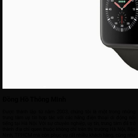
Đồng Hồ Thông Minh
Được thành lập từ năm 2003, chúng tôi là một trong những
trung tâm uy tín hợp tác với các hãng điện thoại di động nổi
tiếng tại Hà Nội. Với sự chuyên nghiệp, uy tín, trung tâm đã trở
thành địa chỉ quen thuộc không chỉ trên thị trường Hà Nội, Bắc
Ninh, TP.HCM mà còn phục vụ rất nhiều khách hàng, cũng như