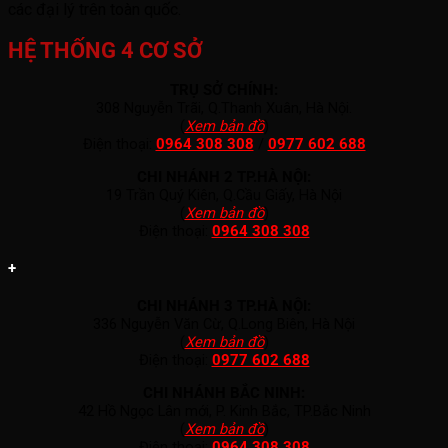
các đại lý trên toàn quốc.
HỆ THỐNG 4 CƠ SỞ
TRỤ SỞ CHÍNH:
308 Nguyễn Trãi, Q.Thanh Xuân, Hà Nội.
(
Xem bản đồ
)
Điện thoại:
0964 308 308
/
0977 602 688
CHI NHÁNH 2 TP.HÀ NỘI:
19 Trần Quý Kiên, Q.Cầu Giấy, Hà Nội
(
Xem bản đồ
)
Điện thoại:
0964 308 308
+
CHI NHÁNH 3 TP.HÀ NỘI:
336 Nguyễn Văn Cừ, Q.Long Biên, Hà Nội
(
Xem bản đồ
)
Điện thoại:
0977 602 688
CHI NHÁNH BẮC NINH:
42 Hồ Ngọc Lân mới, P. Kinh Bắc, TP.Bắc Ninh
(
Xem bản đồ
)
Điện thoại:
0964 308 308