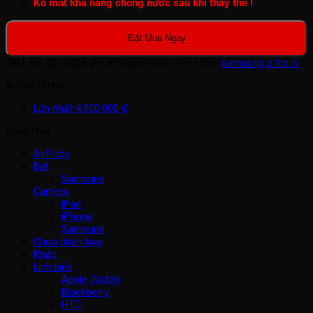
Ko mất khả năng chống nước sau khi thay thế !
Đặt Mua Ngay
SKU:
MK-SS-SSM-ZFLIP5-NEW-ORG-PHU
Thẻ:
samsung z flip 5
Active Filters
Lớn nhất
4.900.000
₫
Danh Mục
AirPods
Bút
Samsung
Camera
iPad
iPhone
Samsung
Chưa phân loại
Khác
Linh kiện
Apple Watch
Blackberry
HTC