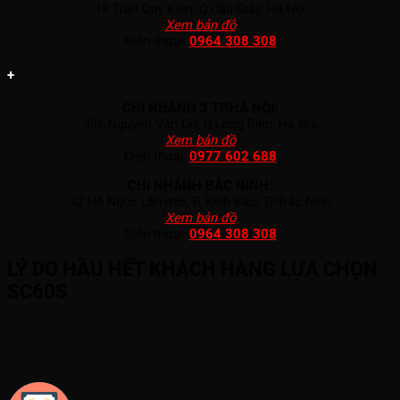
19 Trần Quý Kiên, Q.Cầu Giấy, Hà Nội
(
Xem bản đồ
)
Điện thoại:
0964 308 308
+
CHI NHÁNH 3 TP.HÀ NỘI:
336 Nguyễn Văn Cừ, Q.Long Biên, Hà Nội
(
Xem bản đồ
)
Điện thoại:
0977 602 688
CHI NHÁNH BẮC NINH:
42 Hồ Ngọc Lân mới, P. Kinh Bắc, TP.Bắc Ninh
(
Xem bản đồ
)
Điện thoại:
0964 308 308
LÝ DO HẦU HẾT KHÁCH HÀNG LỰA CHỌN
SC60S