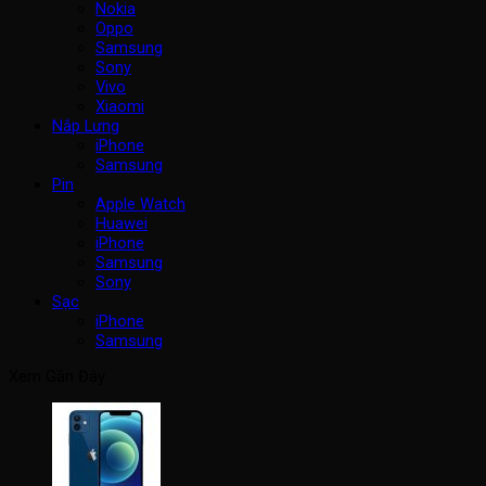
Nokia
Oppo
Samsung
Sony
Vivo
Xiaomi
Nắp Lưng
iPhone
Samsung
Pin
Apple Watch
Huawei
iPhone
Samsung
Sony
Sạc
iPhone
Samsung
Xem Gần Đây