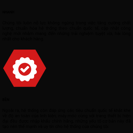
NHANH
Chúng tôi luôn nỗ lực không ngừng trong việc tăng cường chất
lượng, chuẩn hóa hệ thống theo chuẩn quốc tế, cập nhật công
nghệ mới nhằm mang đến những trải nghiệm tuyệt vời, hài lòng
nhất cho khách hàng.
BỀN
Ngoài ra, hệ thống còn đáp ứng các tiêu chuẩn quốc tế khắt khe
về độ an toàn của linh kiện, máy móc cùng với trang thiết bị hiện
đại đều được nhập khẩu chính hãng, những yếu tố cơ bản này đã
tạo nên thế mạnh và uy tín cho hệ thống của chúng tôi.