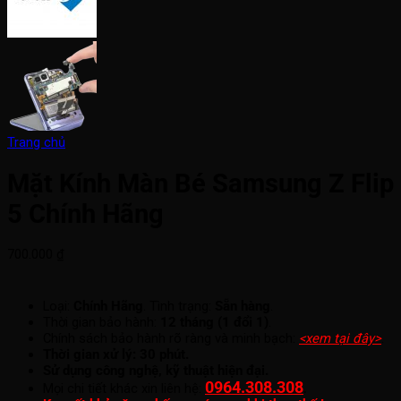
Trang chủ
Mặt Kính Màn Bé Samsung Z Flip
5 Chính Hãng
700.000
₫
Loại:
Chính Hãng
. Tình trạng:
Sẵn hàng
.
Thời gian bảo hành:
12 tháng (1 đổi 1)
.
Chính sách bảo hành rõ ràng và minh bạch:
<xem tại đây>
.
Thời gian xử lý: 30 phút.
Sử dụng công nghệ, kỹ thuật hiện đại.
0964.308.308
.
Mọi chi tiết khác xin liên hệ: