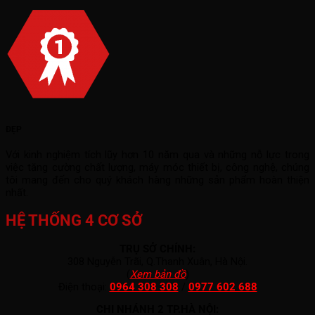
ĐẸP
Với kinh nghiệm tích lũy hơn 10 năm qua và những nỗ lực trong
việc tăng cường chất lượng, máy móc thiết bị, công nghệ, chúng
tôi mang đến cho quý khách hàng những sản phẩm hoàn thiện
nhất.
HỆ THỐNG 4 CƠ SỞ
TRỤ SỞ CHÍNH:
308 Nguyễn Trãi, Q.Thanh Xuân, Hà Nội.
(
Xem bản đồ
)
Điện thoại:
0964 308 308
/
0977 602 688
CHI NHÁNH 2 TP.HÀ NỘI: