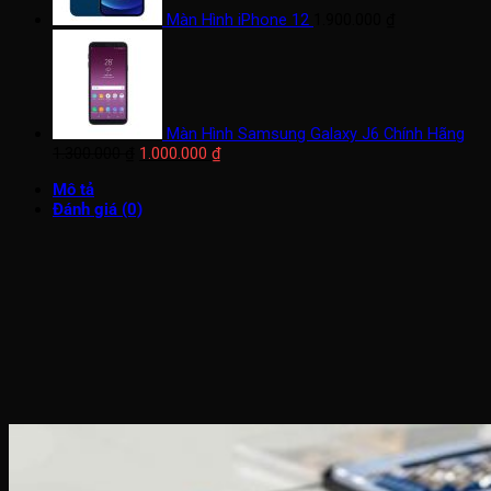
Màn Hình iPhone 12
1.900.000
₫
Màn Hình Samsung Galaxy J6 Chính Hãng
Giá
Giá
1.300.000
₫
1.000.000
₫
gốc
hiện
Mô tả
là:
tại
Đánh giá (0)
1.300.000 ₫.
là:
1.000.000 ₫.