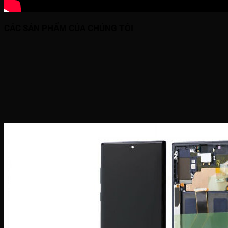
CÁC SẢN PHẨM CỦA CHÚNG TÔI