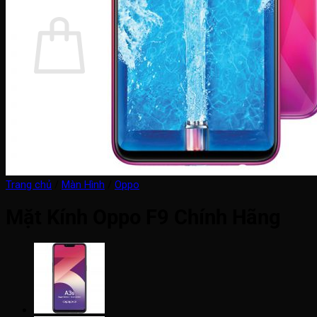
Giỏ hàng
Chưa có sản phẩm trong giỏ hàng.
Quay trở lại cửa hàng
Trang chủ
/
Màn Hình
/
Oppo
Mặt Kính Oppo F9 Chính Hãng