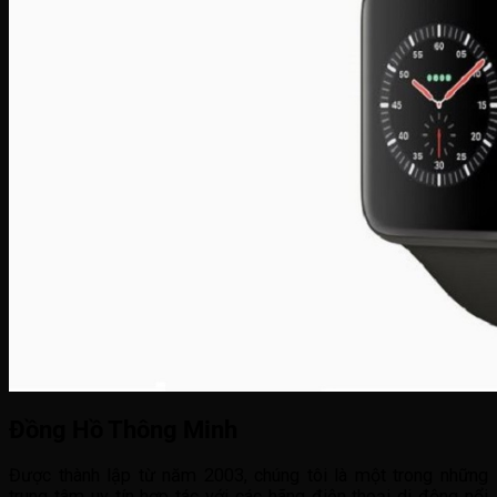
Đồng Hồ Thông Minh
Được thành lập từ năm 2003, chúng tôi là một trong những
trung tâm uy tín hợp tác với các hãng điện thoại di động nổi