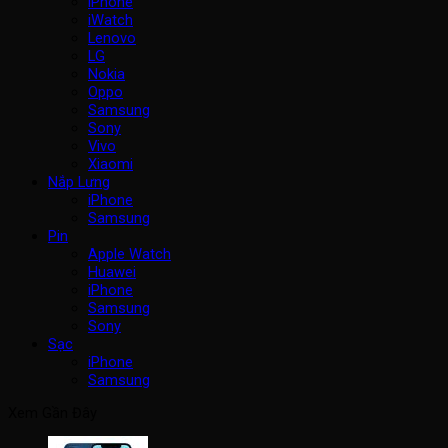
iPhone
iWatch
Lenovo
LG
Nokia
Oppo
Samsung
Sony
Vivo
Xiaomi
Nắp Lưng
iPhone
Samsung
Pin
Apple Watch
Huawei
iPhone
Samsung
Sony
Sạc
iPhone
Samsung
Xem Gần Đây