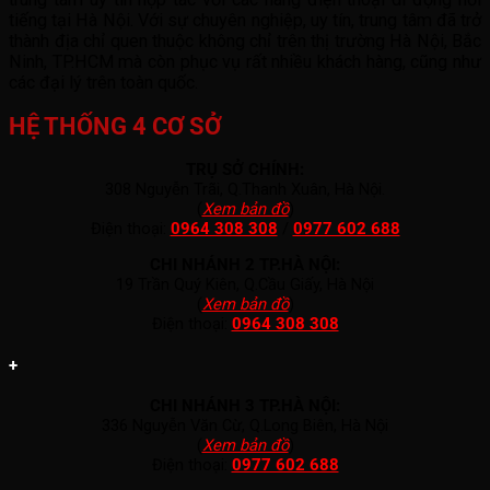
tiếng tại Hà Nội. Với sự chuyên nghiệp, uy tín, trung tâm đã trở
thành địa chỉ quen thuộc không chỉ trên thị trường Hà Nội, Bắc
Ninh, TP.HCM mà còn phục vụ rất nhiều khách hàng, cũng như
các đại lý trên toàn quốc.
HỆ THỐNG 4 CƠ SỞ
TRỤ SỞ CHÍNH:
308 Nguyễn Trãi, Q.Thanh Xuân, Hà Nội.
(
Xem bản đồ
)
Điện thoại:
0964 308 308
/
0977 602 688
CHI NHÁNH 2 TP.HÀ NỘI:
19 Trần Quý Kiên, Q.Cầu Giấy, Hà Nội
(
Xem bản đồ
)
Điện thoại:
0964 308 308
+
CHI NHÁNH 3 TP.HÀ NỘI:
336 Nguyễn Văn Cừ, Q.Long Biên, Hà Nội
(
Xem bản đồ
)
Điện thoại:
0977 602 688