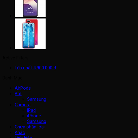
Active Filters
Lớn nhất
4.900.000
₫
Danh Mục
AirPods
Bút
Samsung
Camera
iPad
iPhone
Samsung
Chưa phân loại
Khác
Linh kiện