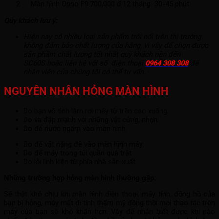
2
Màn hình Oppo F9
700,000 đ
12 tháng
30-45 phút
Qúy khách lưu ý:
Hiện nay có nhiều loại sản phẩm trôi nổi trên thị trường
không đảm bảo chất lượng của hãng, vì vậy để chọn được
sản phẩm chất lượng tốt nhất quý khách nên đến
SC60S hoặc liên hệ với số điện thoại
0964 308 308
để
nhân viên của chúng tôi có thể tư vấn.
NGUYÊN NHÂN HỎNG MÀN HÌNH
Do bạn vô tình làm rơi máy từ trên cao xuống.
Do va đập mạnh với những vật cứng, nhọn.
Do để nước ngấm vào màn hình.
Do để vật nặng đè vào màn hình máy.
Do để máy trong túi quần quá trật.
Do lỗi linh kiện từ phía nhà sản xuất.
Những trường hợp hỏng màn hình thường gặp:
Sẽ thật khó chịu khi màn hình điện thoại, máy tính, đồng hồ của
bạn bị hỏng, máy mất đi tính thẩm mỹ đồng thời mọi thao tác trên
máy của bạn sẽ khó khăn hơn. Vậy để nhận biết được khi nào