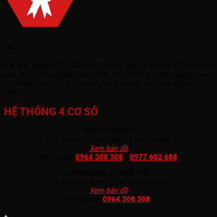
ĐẸP
Với kinh nghiệm tích lũy hơn 10 năm qua và những nỗ lực trong
việc tăng cường chất lượng, máy móc thiết bị, công nghệ, chúng
tôi mang đến cho quý khách hàng những sản phẩm hoàn thiện
nhất.
HỆ THỐNG 4 CƠ SỞ
TRỤ SỞ CHÍNH:
308 Nguyễn Trãi, Q.Thanh Xuân, Hà Nội.
(
Xem bản đồ
)
Điện thoại:
0964 308 308
/
0977 602 688
CHI NHÁNH 2 TP.HÀ NỘI:
19 Trần Quý Kiên, Q.Cầu Giấy, Hà Nội
(
Xem bản đồ
)
Điện thoại:
0964 308 308