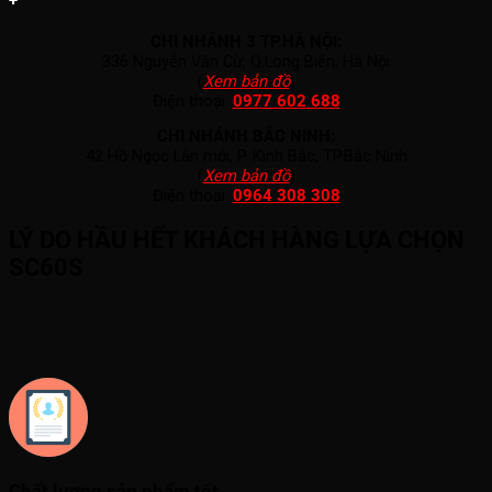
+
CHI NHÁNH 3 TP.HÀ NỘI:
336 Nguyễn Văn Cừ, Q.Long Biên, Hà Nội
(
Xem bản đồ
)
Điện thoại:
0977 602 688
CHI NHÁNH BẮC NINH:
42 Hồ Ngọc Lân mới, P. Kinh Bắc, TP.Bắc Ninh
(
Xem bản đồ
)
Điện thoại:
0964 308 308
LÝ DO HẦU HẾT KHÁCH HÀNG LỰA CHỌN
SC60S
Chất lượng sản phẩm tốt