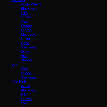
Apple Watch
Blackberry
HTC
Huawei
iPad
iPhone
Laptop
Macbook
Nokia
Oppo
Samsung
Sony
Vivo
Xiaomi
Loa
iPad
iPhone
Samsung
Màn Hình
ASUS
Blackberry
HTC
Huawei
iPad