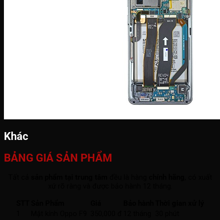
Khác
BẢNG GIÁ SẢN PHẨM
Tất cả
sản phẩm tại trung tâm
đều là hàng
chính hãng
, có xuất
xứ rõ ràng và được bảo hành 12 tháng.
STT
Sản Phẩm
Giá
Bảo hành
Thời gian xử lý
1
Mặt kính Oppo F9
350,000 đ
12 tháng
30 phút