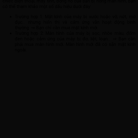
chiếc điện thoại, máy tính, đồng hồ của bạn bị hỏng màn hình, bạn
có thể tham khảo một số dấu hiệu dưới đây:
Trường hợp 1: Mặt kính của máy bị xước hoặc vỡ, nứt, mờ
đục… nhưng hiển thị và cảm ứng vẫn hoạt động bình
thường. ⇒ Bạn chỉ cần mua mặt kính mới.
Trường hợp 2: Màn hình của máy bị sọc, nhòe màu, đốm
đen hoặc cảm ứng của máy bị đơ, liệt, loạn… ⇒ Bạn cần
phải mua màn hình mới. Màn hình mới đã có sẵn mặt kính
ngoài.