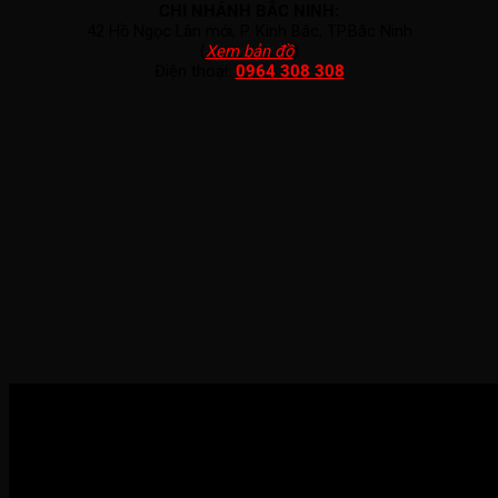
CHI NHÁNH BẮC NINH:
42 Hồ Ngọc Lân mới, P. Kinh Bắc, TP.Bắc Ninh
(
Xem bản đồ
)
Điện thoại:
0964 308 308