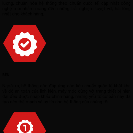
lượng, chuẩn hóa hệ thống theo chuẩn quốc tế, cập nhật công
nghệ mới nhằm mang đến những trải nghiệm tuyệt vời, hài lòng
nhất cho khách hàng.
BỀN
Ngoài ra, hệ thống còn đáp ứng các tiêu chuẩn quốc tế khắt khe
về độ an toàn của linh kiện, máy móc cùng với trang thiết bị hiện
đại đều được nhập khẩu chính hãng, những yếu tố cơ bản này đã
tạo nên thế mạnh và uy tín cho hệ thống của chúng tôi.