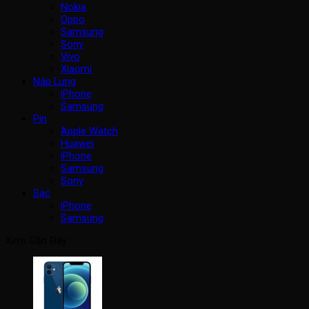
Nokia
Oppo
Samsung
Sony
Vivo
Xiaomi
Nắp Lưng
iPhone
Samsung
Pin
Apple Watch
Huawei
iPhone
Samsung
Sony
Sạc
iPhone
Samsung
Xem Gần Đây