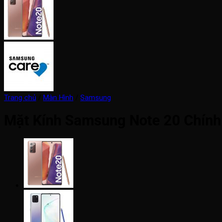
Trang chủ
/
Màn Hình
/
Samsung
Mặt Kính Samsung Note 20 Chín