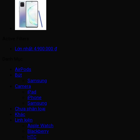
Active Filters
Lớn nhất
4.900.000
₫
Danh Mục
AirPods
Bút
Samsung
Camera
iPad
iPhone
Samsung
Chưa phân loại
Khác
Linh kiện
Apple Watch
Blackberry
HTC