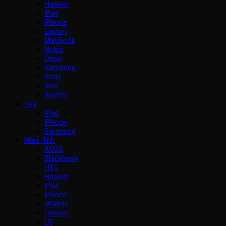
Huawei
iPad
iPhone
Laptop
Macbook
Nokia
Oppo
Samsung
Sony
Vivo
Xiaomi
Loa
iPad
iPhone
Samsung
Màn Hình
ASUS
Blackberry
HTC
Huawei
iPad
iPhone
iWatch
Lenovo
LG