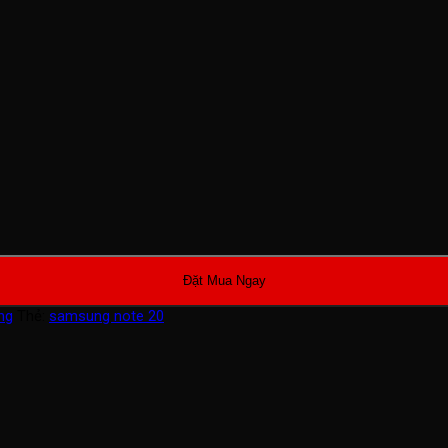
Đặt Mua Ngay
ng
Thẻ:
samsung note 20