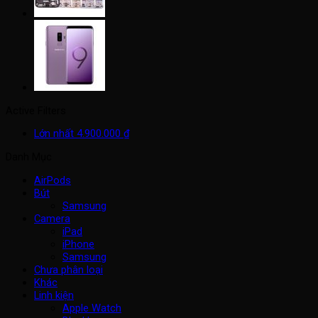
Active Filters
Lớn nhất
4.900.000
₫
Danh Mục
AirPods
Bút
Samsung
Camera
iPad
iPhone
Samsung
Chưa phân loại
Khác
Linh kiện
Apple Watch