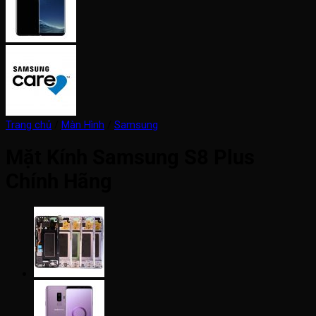
Trang chủ
/
Màn Hình
/
Samsung
Mặt Kính Samsung S8 Plus
Chính Hãng