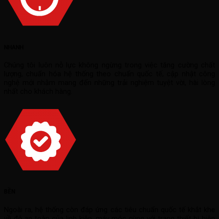
NHANH
Chúng tôi luôn nỗ lực không ngừng trong việc tăng cường chất
lượng, chuẩn hóa hệ thống theo chuẩn quốc tế, cập nhật công
nghệ mới nhằm mang đến những trải nghiệm tuyệt vời, hài lòng
nhất cho khách hàng.
BỀN
Ngoài ra, hệ thống còn đáp ứng các tiêu chuẩn quốc tế khắt khe
về độ an toàn của linh kiện, máy móc cùng với trang thiết bị hiện