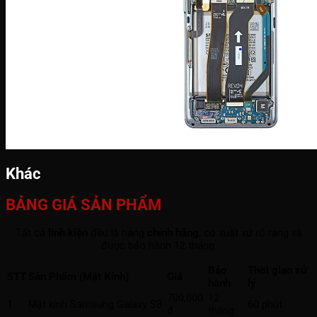
Khác
BẢNG GIÁ SẢN PHẨM
Tất cả
linh kiện
đều là hàng
chính hãng
, có xuất xứ rõ ràng và
được bảo hành 12 tháng.
Bảo
Thời gian xử
STT
Sản Phẩm (Mặt Kính)
Giá
hành
lý
700,000
12
1
Mặt kính Samsung Galaxy S8
60 phút
đ
tháng