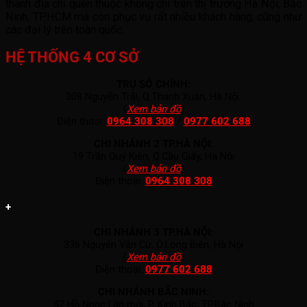
thành địa chỉ quen thuộc không chỉ trên thị trường Hà Nội, Bắc
Ninh, TP.HCM mà còn phục vụ rất nhiều khách hàng, cũng như
các đại lý trên toàn quốc.
HỆ THỐNG 4 CƠ SỞ
TRỤ SỞ CHÍNH:
308 Nguyễn Trãi, Q.Thanh Xuân, Hà Nội.
(
Xem bản đồ
)
Điện thoại:
0964 308 308
/
0977 602 688
CHI NHÁNH 2 TP.HÀ NỘI:
19 Trần Quý Kiên, Q.Cầu Giấy, Hà Nội
(
Xem bản đồ
)
Điện thoại:
0964 308 308
+
CHI NHÁNH 3 TP.HÀ NỘI:
336 Nguyễn Văn Cừ, Q.Long Biên, Hà Nội
(
Xem bản đồ
)
Điện thoại:
0977 602 688
CHI NHÁNH BẮC NINH:
42 Hồ Ngọc Lân mới, P. Kinh Bắc, TP.Bắc Ninh