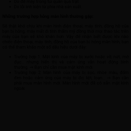
Do để máy trong túi quần quá trật.
Do lỗi linh kiện từ phía nhà sản xuất.
Những trường hợp hỏng màn hình thường gặp:
Sẽ thật khó chịu khi màn hình điện thoại, máy tính, đồng hồ của
bạn bị hỏng, máy mất đi tính thẩm mỹ đồng thời mọi thao tác trên
máy của bạn sẽ khó khăn hơn. Vậy để nhận biết được khi nào
chiếc điện thoại, máy tính, đồng hồ của bạn bị hỏng màn hình, bạn
có thể tham khảo một số dấu hiệu dưới đây:
Trường hợp 1: Mặt kính của máy bị xước hoặc vỡ, nứt, mờ
đục… nhưng hiển thị và cảm ứng vẫn hoạt động bình
thường. ⇒ Bạn chỉ cần mua mặt kính mới.
Trường hợp 2: Màn hình của máy bị sọc, nhòe màu, đốm
đen hoặc cảm ứng của máy bị đơ, liệt, loạn… ⇒ Bạn cần
phải mua màn hình mới. Màn hình mới đã có sẵn mặt kính
ngoài.