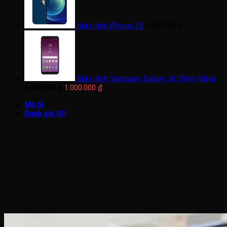
Màn Hình iPhone 12
1.900.000
₫
Màn Hình Samsung Galaxy J6 Chính Hãng
Giá
Giá
1.300.000
₫
1.000.000
₫
gốc
hiện
Mô tả
là:
tại
Đánh giá (0)
1.300.000 ₫.
là:
1.000.000 ₫.