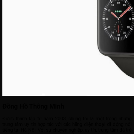
Đồng Hồ Thông Minh
Được thành lập từ năm 2003, chúng tôi là một trong những
trung tâm uy tín hợp tác với các hãng điện thoại di động nổi
tiếng tại Hà Nội. Với sự chuyên nghiệp, uy tín, trung tâm đã trở