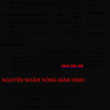
Mặt Kính Samsung Galaxy S8
750,000
12
2
60 phút
Plus
đ
tháng
Bảo
Thời gian xử
STT
Sản Phẩm (Màn Hình)
Giá
hành
lý
Màn hình Samsung Galaxy
1,900,000
12
1
30-45 phút
S8
đ
tháng
Màn hình Samsung Galaxy
1,900,000
12
2
30-45 phút
S8 Plus
đ
tháng
Qúy khách lưu ý:
Hiện nay có rất nhiều loại linh kiện trôi nổi trên thị trường
không đảm bảo chất lượng của hãng, vì vậy để chọn được
sản phẩm chất lượng tốt nhất quý khách nên đến
SC60S
hoặc liên hệ với số điện thoại
0964 308 308
để nhân viên
của chúng tôi có thể tư vấn.
NGUYÊN NHÂN HỎNG MÀN HÌNH
Do bạn vô tình làm rơi máy từ trên cao xuống.
Do va đập mạnh với những vật cứng, nhọn.
Do để nước ngấm vào màn hình.
Do để vật nặng đè vào màn hình máy.