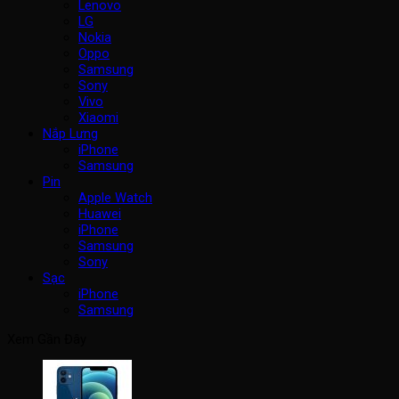
Lenovo
LG
Nokia
Oppo
Samsung
Sony
Vivo
Xiaomi
Nắp Lưng
iPhone
Samsung
Pin
Apple Watch
Huawei
iPhone
Samsung
Sony
Sạc
iPhone
Samsung
Xem Gần Đây