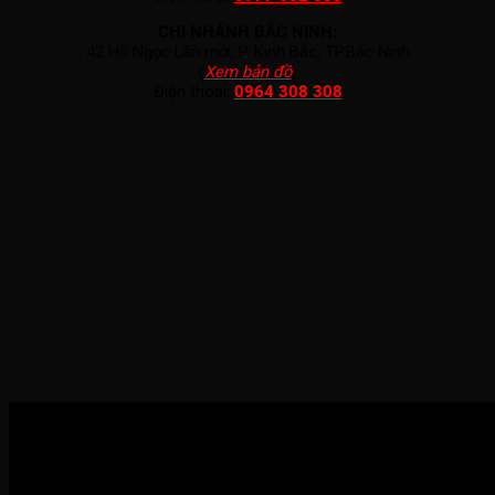
CHI NHÁNH BẮC NINH:
42 Hồ Ngọc Lân mới, P. Kinh Bắc, TP.Bắc Ninh
(
Xem bản đồ
)
Điện thoại:
0964 308 308