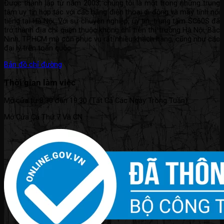
Được thành lập từ năm 2003, chúng tôi là một trong những trung
tâm uy tín hợp tác với các hãng điện thoại di động và máy tính nổi
tiếng tại Hà Nội. Với sự chuyên nghiệp, uy tín, trung tâm SC60S đã
trở thành địa chỉ quen thuộc không chỉ trên thị trường Hà Nội, Bắc
Ninh, TP.HCM mà còn phục vụ rất nhiều khách hàng, cũng như các
đại lý trên toàn quốc.
Bản đồ chỉ đường
Thời gian làm việc
Mở cửa từ 8:30 đến 19:30 (Tất Cả Các Ngày Trong Tuần).
Mở Cửa Cả Thứ 7 Và CN.