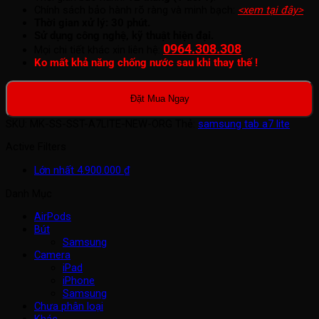
Chính sách bảo hành rõ ràng và minh bạch:
<xem tại đây>
.
Thời gian xử lý: 30 phút.
Sử dụng công nghệ, kỹ thuật hiện đại.
0964.308.308
.
Mọi chi tiết khác xin liên hệ:
Ko mất khả năng chống nước sau khi thay thế !
Đặt Mua Ngay
SKU:
MK-SS-SST-A7LITE-NEW-ORG
Thẻ:
samsung tab a7 lite
Active Filters
Lớn nhất
4.900.000
₫
Danh Mục
AirPods
Bút
Samsung
Camera
iPad
iPhone
Samsung
Chưa phân loại