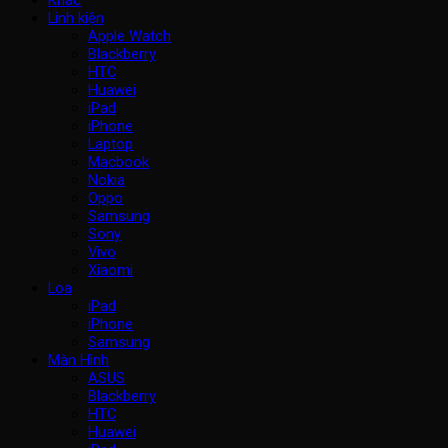
Khác
Linh kiện
Apple Watch
Blackberry
HTC
Huawei
iPad
iPhone
Laptop
Macbook
Nokia
Oppo
Samsung
Sony
Vivo
Xiaomi
Loa
iPad
iPhone
Samsung
Màn Hình
ASUS
Blackberry
HTC
Huawei