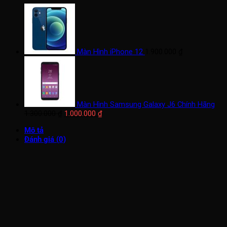
Màn Hình iPhone 12
1.900.000
₫
Màn Hình Samsung Galaxy J6 Chính Hãng
Giá
Giá
1.300.000
₫
1.000.000
₫
gốc
hiện
Mô tả
là:
tại
Đánh giá (0)
1.300.000 ₫.
là:
1.000.000 ₫.