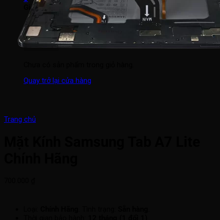
Giỏ hàng
Chưa có sản phẩm trong giỏ hàng.
Quay trở lại cửa hàng
Trang chủ
Mặt Kính Samsung Tab A7 Lite
Chính Hãng
700.000
₫
Loại:
Chính Hãng
. Tình trạng:
Sẵn hàng
.
Thời gian bảo hành:
12 tháng (1 đổi 1)
.