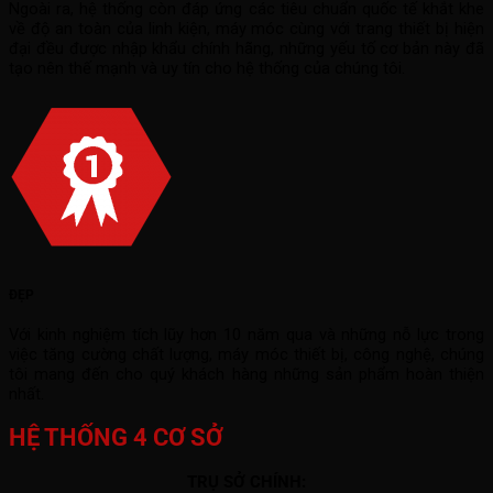
Ngoài ra, hệ thống còn đáp ứng các tiêu chuẩn quốc tế khắt khe
về độ an toàn của linh kiện, máy móc cùng với trang thiết bị hiện
đại đều được nhập khẩu chính hãng, những yếu tố cơ bản này đã
tạo nên thế mạnh và uy tín cho hệ thống của chúng tôi.
ĐẸP
Với kinh nghiệm tích lũy hơn 10 năm qua và những nỗ lực trong
việc tăng cường chất lượng, máy móc thiết bị, công nghệ, chúng
tôi mang đến cho quý khách hàng những sản phẩm hoàn thiện
nhất.
HỆ THỐNG 4 CƠ SỞ
TRỤ SỞ CHÍNH: