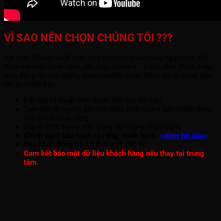
VÌ SAO NÊN CHỌN CHÚNG TÔI ???
Với trên 10 năm xuất hiện trên thị trường với hàng ngàn lượt đặt
mua linh kiện (màn hình, pin, sạc, camera, ...) cho điện thoại, máy
tính, đồng hồ mỗi tháng; Suachua60s được đánh giá là trung tâm
lớn tại miền Bắc.
Đội ngũ kỹ thuật viên được đào tạo bài bản.
Cam kết về nguồn gốc linh kiện, chất lượng sản phẩm theo
tiêu chuẩn của hãng.
Giá rẻ nhất so với các trung tâm cùng chất lượng.
Chính sách bảo hành rõ ràng, minh bạch.
<Xem tại đây>
Bảo hành đồng bộ 12 tháng (1 đổi 1).
Cam kết bảo mật dữ liệu khách hàng nếu thay tại trung
tâm.