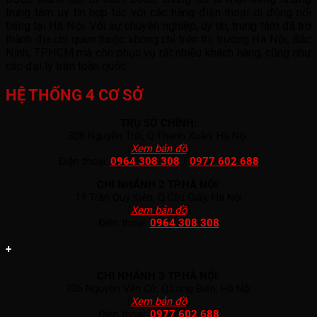
trung tâm uy tín hợp tác với các hãng điện thoại di động nổi
tiếng tại Hà Nội. Với sự chuyên nghiệp, uy tín, trung tâm đã trở
thành địa chỉ quen thuộc không chỉ trên thị trường Hà Nội, Bắc
Ninh, TP.HCM mà còn phục vụ rất nhiều khách hàng, cũng như
các đại lý trên toàn quốc.
HỆ THỐNG 4 CƠ SỞ
TRỤ SỞ CHÍNH:
308 Nguyễn Trãi, Q.Thanh Xuân, Hà Nội.
(
Xem bản đồ
)
Điện thoại:
0964 308 308
/
0977 602 688
CHI NHÁNH 2 TP.HÀ NỘI:
19 Trần Quý Kiên, Q.Cầu Giấy, Hà Nội
(
Xem bản đồ
)
Điện thoại:
0964 308 308
+
CHI NHÁNH 3 TP.HÀ NỘI:
336 Nguyễn Văn Cừ, Q.Long Biên, Hà Nội
(
Xem bản đồ
)
Điện thoại:
0977 602 688