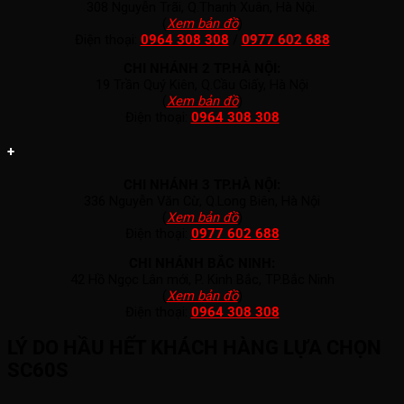
308 Nguyễn Trãi, Q.Thanh Xuân, Hà Nội.
(
Xem bản đồ
)
Điện thoại:
0964 308 308
/
0977 602 688
CHI NHÁNH 2 TP.HÀ NỘI:
19 Trần Quý Kiên, Q.Cầu Giấy, Hà Nội
(
Xem bản đồ
)
Điện thoại:
0964 308 308
+
CHI NHÁNH 3 TP.HÀ NỘI:
336 Nguyễn Văn Cừ, Q.Long Biên, Hà Nội
(
Xem bản đồ
)
Điện thoại:
0977 602 688
CHI NHÁNH BẮC NINH:
42 Hồ Ngọc Lân mới, P. Kinh Bắc, TP.Bắc Ninh
(
Xem bản đồ
)
Điện thoại:
0964 308 308
LÝ DO HẦU HẾT KHÁCH HÀNG LỰA CHỌN
SC60S