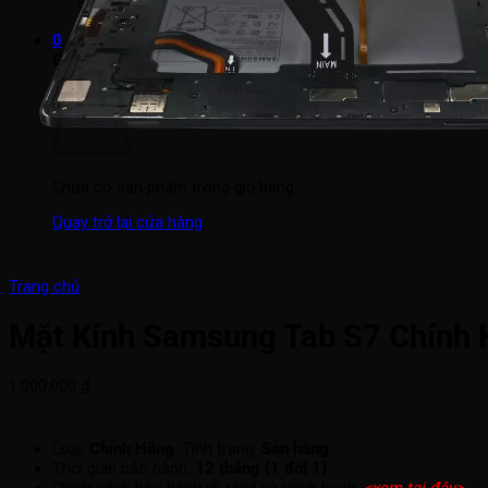
0964 308 308
0
Giỏ hàng
Chưa có sản phẩm trong giỏ hàng.
Quay trở lại cửa hàng
Trang chủ
Mặt Kính Samsung Tab S7 Chính
1.000.000
₫
Loại:
Chính Hãng
. Tình trạng:
Sẵn hàng
.
Thời gian bảo hành:
12 tháng (1 đổi 1)
.
Chính sách bảo hành rõ ràng và minh bạch:
<xem tại đây>
.