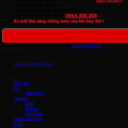
Thời gian xử lý: 30 phút.
Sử dụng công nghệ, kỹ thuật hiện đại.
0964.308.308
.
Mọi chi tiết khác xin liên hệ:
Ko mất khả năng chống nước sau khi thay thế !
SKU:
MK-SS-SST-S7-NEW-ORG
Thẻ:
samsung tab s7
Active Filters
Lớn nhất
4.900.000
₫
Danh Mục
AirPods
Bút
Samsung
Camera
iPad
iPhone
Samsung
Chưa phân loại
Khác