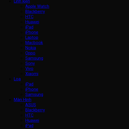
Linh kiện
Apple Watch
Blackberry
HTC
Huawei
iPad
iPhone
Laptop
Macbook
Nokia
Oppo
Samsung
Sony
Vivo
Xiaomi
Loa
iPad
iPhone
Samsung
Màn Hình
ASUS
Blackberry
HTC
Huawei
iPad