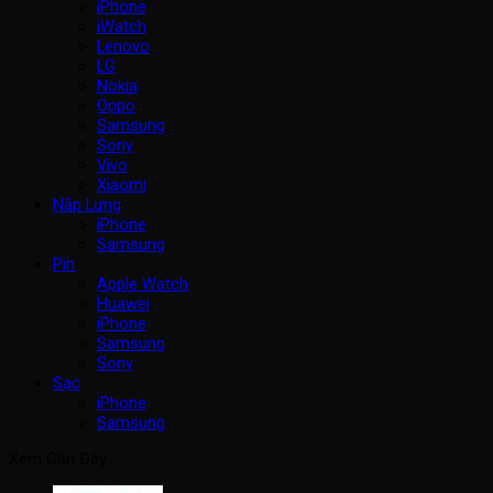
iPhone
iWatch
Lenovo
LG
Nokia
Oppo
Samsung
Sony
Vivo
Xiaomi
Nắp Lưng
iPhone
Samsung
Pin
Apple Watch
Huawei
iPhone
Samsung
Sony
Sạc
iPhone
Samsung
Xem Gần Đây