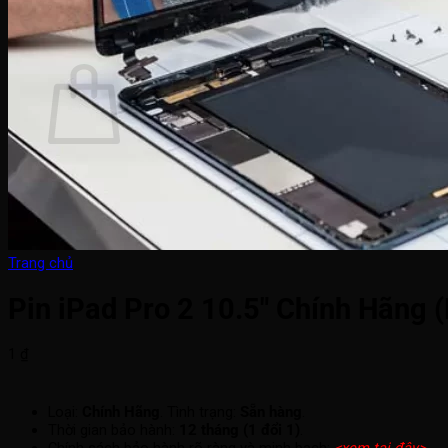
0964 308 308
0
Giỏ hàng
Chưa có sản phẩm trong giỏ hàng.
Quay trở lại cửa hàng
Trang chủ
Pin iPad Pro 2 10.5″ Chính Hãng 
1
₫
Loại:
Chính Hãng
. Tình trạng:
Sẵn hàng
.
Thời gian bảo hành:
12 tháng (1 đổi 1)
.
Chính sách bảo hành rõ ràng và minh bạch:
<xem tại đây>
.