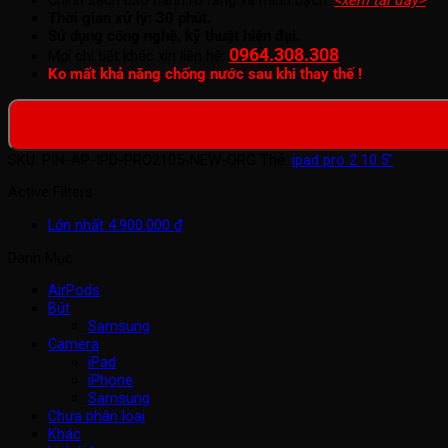
Thời gian xử lý: 30 phút.
Sử dụng công nghệ, kỹ thuật hiện đại.
0964.308.308
.
Mọi chi tiết khác xin liên hệ:
Ko mất khả năng chống nước sau khi thay thế !
SKU:
PIN-AP-IPD-PRO2105-NEW-ORG
Thẻ:
ipad pro 2 10.5"
Active Filters
Lớn nhất
4.900.000
₫
Danh Mục
AirPods
Bút
Samsung
Camera
iPad
iPhone
Samsung
Chưa phân loại
Khác