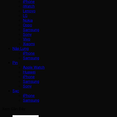
iPhone
iWatch
Lenovo
LG
Nokia
Oppo
Samsung
Sony
Vivo
Xiaomi
Nắp Lưng
iPhone
Samsung
Pin
Apple Watch
Huawei
iPhone
Samsung
Sony
Sạc
iPhone
Samsung
Xem Gần Đây