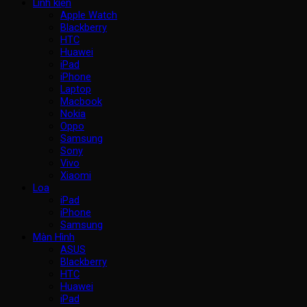
Linh kiện
Apple Watch
Blackberry
HTC
Huawei
iPad
iPhone
Laptop
Macbook
Nokia
Oppo
Samsung
Sony
Vivo
Xiaomi
Loa
iPad
iPhone
Samsung
Màn Hình
ASUS
Blackberry
HTC
Huawei
iPad