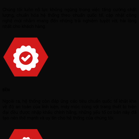
Chúng tôi luôn nỗ lực không ngừng trong việc tăng cường chất
lượng, chuẩn hóa hệ thống theo chuẩn quốc tế, cập nhật công
nghệ mới nhằm mang đến những trải nghiệm tuyệt vời, hài lòng
nhất cho khách hàng.
BỀN
Ngoài ra, hệ thống còn đáp ứng các tiêu chuẩn quốc tế khắt khe
về độ an toàn của linh kiện, máy móc cùng với trang thiết bị hiện
đại đều được nhập khẩu chính hãng, những yếu tố cơ bản này đã
tạo nên thế mạnh và uy tín cho hệ thống của chúng tôi.