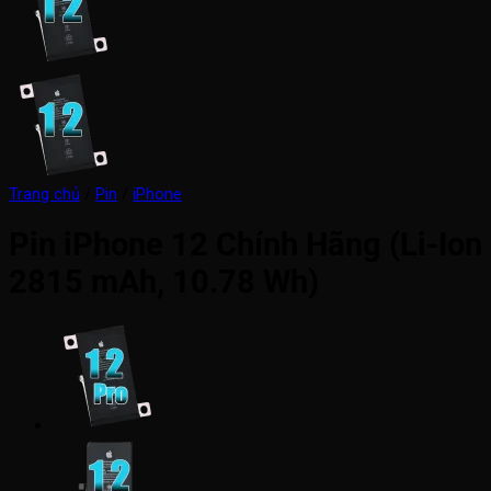
Trang chủ
/
Pin
/
iPhone
Pin iPhone 12 Chính Hãng (Li-Ion
2815 mAh, 10.78 Wh)