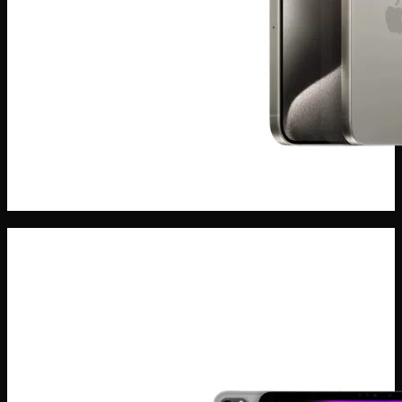
ĐIện THoại