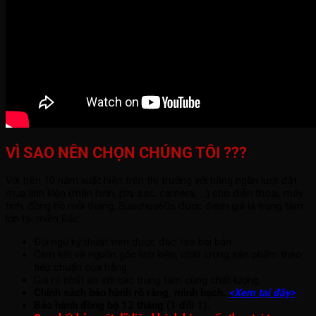
VÌ SAO NÊN CHỌN CHÚNG TÔI ???
Với trên 10 năm xuất hiện trên thị trường với hàng ngàn lượt đặt
mua linh kiện (màn hình, pin, sạc, camera, ...) cho điện thoại, máy
tính, đồng hồ mỗi tháng; Suachua60s được đánh giá là trung tâm
lớn tại miền Bắc.
Đội ngũ kỹ thuật viên được đào tạo bài bản.
Cam kết về nguồn gốc linh kiện, chất lượng sản phẩm theo
tiêu chuẩn của hãng.
Giá rẻ nhất so với các trung tâm cùng chất lượng.
Chính sách bảo hành rõ ràng, minh bạch.
<Xem tại đây>
Bảo hành đồng bộ 12 tháng (1 đổi 1).