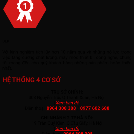
ĐẸP
Với kinh nghiệm tích lũy hơn 10 năm qua và những nỗ lực trong
việc tăng cường chất lượng, máy móc thiết bị, công nghệ, chúng
tôi mang đến cho quý khách hàng những sản phẩm hoàn thiện
nhất.
HỆ THỐNG 4 CƠ SỞ
TRỤ SỞ CHÍNH:
308 Nguyễn Trãi, Q.Thanh Xuân, Hà Nội.
(
Xem bản đồ
)
Điện thoại:
0964 308 308
/
0977 602 688
CHI NHÁNH 2 TP.HÀ NỘI:
19 Trần Quý Kiên, Q.Cầu Giấy, Hà Nội
(
Xem bản đồ
)