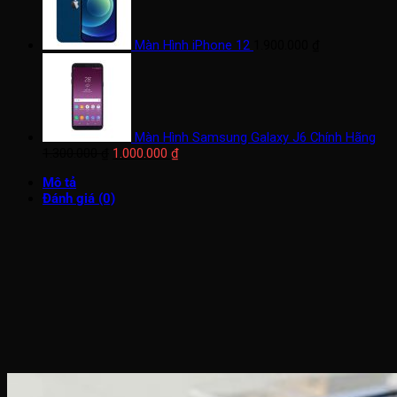
Màn Hình iPhone 12
1.900.000
₫
Màn Hình Samsung Galaxy J6 Chính Hãng
Giá
Giá
1.300.000
₫
1.000.000
₫
gốc
hiện
Mô tả
là:
tại
Đánh giá (0)
1.300.000 ₫.
là:
1.000.000 ₫.