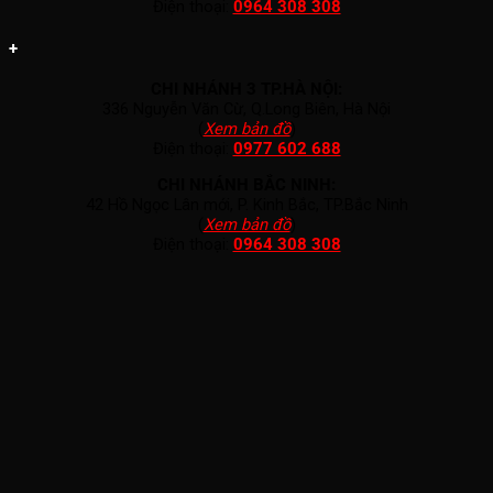
Điện thoại:
0964 308 308
+
CHI NHÁNH 3 TP.HÀ NỘI:
336 Nguyễn Văn Cừ, Q.Long Biên, Hà Nội
(
Xem bản đồ
)
Điện thoại:
0977 602 688
CHI NHÁNH BẮC NINH:
42 Hồ Ngọc Lân mới, P. Kinh Bắc, TP.Bắc Ninh
(
Xem bản đồ
)
Điện thoại:
0964 308 308