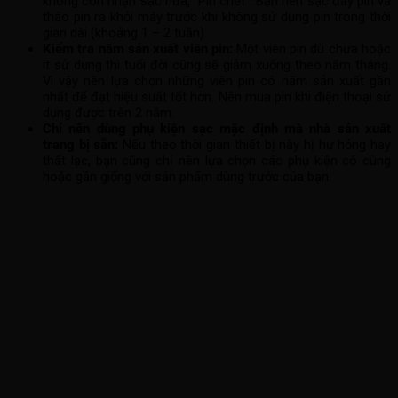
không còn nhận sạc nữa, “Pin chết”. Bạn nên sạc đầy pin và
tháo pin ra khỏi máy trước khi không sử dụng pin trong thời
gian dài (khoảng 1 – 2 tuần).
Kiểm tra năm sản xuất viên pin:
Một viên pin dù chưa hoặc
ít sử dụng thì tuổi đời cũng sẽ giảm xuống theo năm tháng.
Vì vậy nên lựa chọn những viên pin có năm sản xuất gần
nhất để đạt hiệu suất tốt hơn. Nên mua pin khi điện thoại sử
dụng được trên 2 năm.
Chỉ nên dùng phụ kiện sạc mặc định mà nhà sản xuất
trang bị sẵn:
Nếu theo thời gian thiết bị này hị hư hỏng hay
thất lạc, bạn cũng chỉ nên lựa chọn các phụ kiện có cùng
hoặc gần giống với sản phẩm dùng trước của bạn.