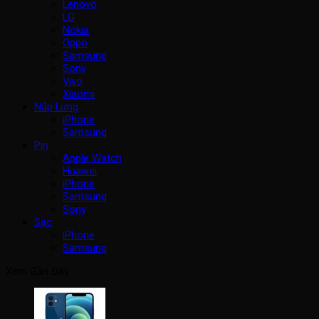
Lenovo
LG
Nokia
Oppo
Samsung
Sony
Vivo
Xiaomi
Nắp Lưng
iPhone
Samsung
Pin
Apple Watch
Huawei
iPhone
Samsung
Sony
Sạc
iPhone
Samsung
Xem Gần Đây