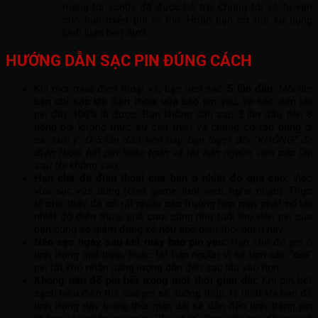
mang tới sc60s để được hỗ trợ. Chúng tôi sẽ tư vấn
cho bạn miễn phí về Pin. Hoặc bạn có thể sử dụng
bình luận bên dưới.
HƯỚNG DẪN SẠC PIN ĐÚNG CÁCH
Khi mới mua điện thoại về, bạn nên sạc
5 lần đầu
. Mỗi lần
bạn chỉ sạc khi điện thoại vừa báo pin yếu, và sạc đến khi
pin đầy 100% là được. Bạn không cần sạc 3 lần đầu tiên 8
tiếng bởi không thực sự cần thiết và chẳng có tác dụng gì
cả.
Lưu ý: Ở 5 lần đầu tiên này, bạn tuyệt đối “KHÔNG” để
điện thoại hết pin hoàn toàn và tắt hẳn nguồn, còn các lần
sau thì không sao.
Hạn chế để điện thoại của bạn ở nhiệt độ quá cao:
Việc
vừa sạc vừa dùng (chơi game, lướt web, nghe nhạc). Thực
tế cho thấy đã có rất nhiều các trường hợp máy phát nổ khi
nhiệt độ điện thoại quá cao, cũng như tuổi thọ viên pin của
bạn cũng sẽ giảm đáng kể nếu tiếp diễn thói quen này.
Nên sạc ngay sau khi máy báo pin yếu:
Hạn chế để pin ở
tình trạng quá thấp, hoặc tắt hẳn nguồn vì sẽ làm các “cell”
pin rất khó nhận năng lượng dẫn đến sạc lâu vào hơn.
Không nên để pin hết trong một thời gian dài:
Khi pin hết
sạch hiệu điện thế của pin sẽ xuống thấp, tệ nhất khi bạn để
tình trạng này trong thời gian dài sẽ dẫn đến tình trạng pin