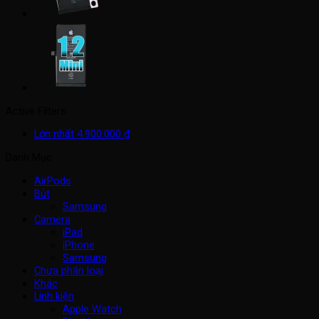
Active Filters
Lớn nhất
4.900.000
₫
Danh Mục
AirPods
Bút
Samsung
Camera
iPad
iPhone
Samsung
Chưa phân loại
Khác
Linh kiện
Apple Watch