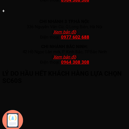
Điện thoại:
0964 308 308
+
CHI NHÁNH 3 TP.HÀ NỘI:
336 Nguyễn Văn Cừ, Q.Long Biên, Hà Nội
(
Xem bản đồ
)
Điện thoại:
0977 602 688
CHI NHÁNH BẮC NINH:
42 Hồ Ngọc Lân mới, P. Kinh Bắc, TP.Bắc Ninh
(
Xem bản đồ
)
Điện thoại:
0964 308 308
LÝ DO HẦU HẾT KHÁCH HÀNG LỰA CHỌN
SC60S