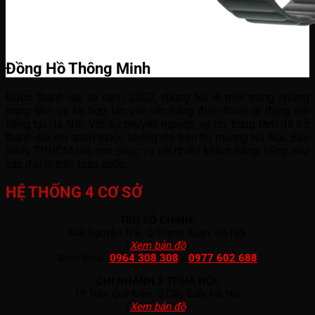
Đồng Hồ Thông Minh
Được thành lập từ năm 2003, chúng tôi là một trong những
trung tâm uy tín hợp tác với các hãng điện thoại di động nổi
tiếng tại Hà Nội. Với sự chuyên nghiệp, uy tín, trung tâm đã trở
thành địa chỉ quen thuộc không chỉ trên thị trường Hà Nội, Bắc
Ninh, TP.HCM mà còn phục vụ rất nhiều khách hàng, cũng như
các đại lý trên toàn quốc.
HỆ THỐNG 4 CƠ SỞ
TRỤ SỞ CHÍNH:
308 Nguyễn Trãi, Q.Thanh Xuân, Hà Nội.
(
Xem bản đồ
)
Điện thoại:
0964 308 308
/
0977 602 688
CHI NHÁNH 2 TP.HÀ NỘI:
19 Trần Quý Kiên, Q.Cầu Giấy, Hà Nội
(
Xem bản đồ
)