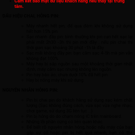
Cam kết bảo mật dữ liệu khách hàng nếu thay tại trung
tâm.
DẤU HIỆU CHAI, HỎNG PIN:
Máy nhanh hết pin, để qua đêm khi không sử dụng
hết hơn 15% pin.
Sạc nhanh đầy pin: bình thường khi pin cạn hết sạc lại
phải mất 2h30 -3h thì pin mới đầy . nếu pin chai thì
thời gian sạc khoảng 30 phút -1h là đầy.
Sạc mãi không đầy pin: bạn cắm sạc 4-5h mà pin vẫn
không đạt 100%.
Máy hay bị sập nguồn sau một khoảng thời gian nhất
định, máy cắm sạc nhưng không lên nguồn.
Pin hay báo ảo, chưa dưới 10% đã hết pin.
Hay bị nóng máy khi sử dụng.
NGUYÊN NHÂN HỎNG PIN:
Pin bị chai pin do khách hàng sử dụng sạc kém chất
lượng (Sạc không đúng cách, vừa sạc vừa nghe nhạc,
chơi game, sử dụng 3G liên tục …)
Pin bị hỏng do do chạm nóng IC trên mainboard.
Những lỗi phần cứng có liên quan khác.
Để biết rõ nguyên nhân hỏng, hoặc nếu máy của bạn
gặp sự cố hoặc pin bị hết quá nhanh, bạn có thể