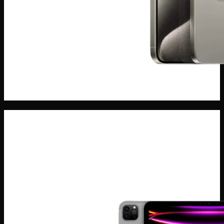
ĐIện THoại