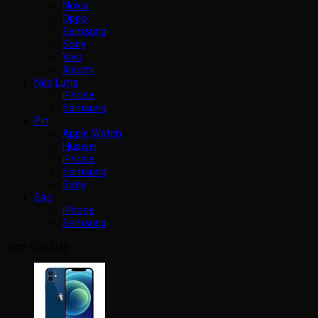
Nokia
Oppo
Samsung
Sony
Vivo
Xiaomi
Nắp Lưng
iPhone
Samsung
Pin
Apple Watch
Huawei
iPhone
Samsung
Sony
Sạc
iPhone
Samsung
Xem Gần Đây