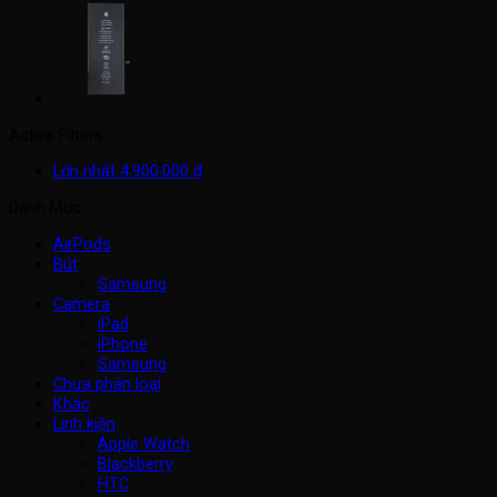
Active Filters
Lớn nhất
4.900.000
₫
Danh Mục
AirPods
Bút
Samsung
Camera
iPad
iPhone
Samsung
Chưa phân loại
Khác
Linh kiện
Apple Watch
Blackberry
HTC