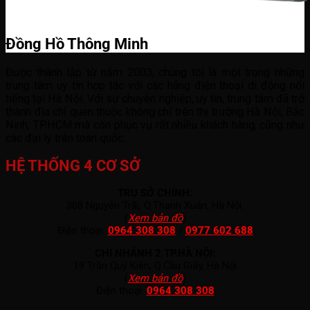
Đồng Hồ Thông Minh
Được thành lập từ năm 2003, chúng tôi là một trong những
trung tâm uy tín hợp tác với các hãng điện thoại di động nổi
tiếng tại Hà Nội. Với sự chuyên nghiệp, uy tín, trung tâm đã trở
thành địa chỉ quen thuộc không chỉ trên thị trường Hà Nội, Bắc
Ninh, TP.HCM mà còn phục vụ rất nhiều khách hàng, cũng như
các đại lý trên toàn quốc.
HỆ THỐNG 4 CƠ SỞ
TRỤ SỞ CHÍNH:
308 Nguyễn Trãi, Q.Thanh Xuân, Hà Nội.
(
Xem bản đồ
)
Điện thoại:
0964 308 308
/
0977 602 688
CHI NHÁNH 2 TP.HÀ NỘI:
19 Trần Quý Kiên, Q.Cầu Giấy, Hà Nội
(
Xem bản đồ
)
Điện thoại:
0964 308 308