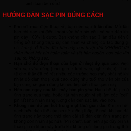
bình luận bên dưới.
HƯỚNG DẪN SẠC PIN ĐÚNG CÁCH
Khi mới mua điện thoại về, bạn nên sạc
5 lần đầu
. Mỗi lần
bạn chỉ sạc khi điện thoại vừa báo pin yếu, và sạc đến khi
pin đầy 100% là được. Bạn không cần sạc 3 lần đầu tiên 8
tiếng bởi không thực sự cần thiết và chẳng có tác dụng gì
cả.
Lưu ý: Ở 5 lần đầu tiên này, bạn tuyệt đối “KHÔNG” để
điện thoại hết pin hoàn toàn và tắt hẳn nguồn, còn các lần
sau thì không sao.
Hạn chế để điện thoại của bạn ở nhiệt độ quá cao:
Việc
vừa sạc vừa dùng (chơi game, lướt web, nghe nhạc). Thực
tế cho thấy đã có rất nhiều các trường hợp máy phát nổ khi
nhiệt độ điện thoại quá cao, cũng như tuổi thọ viên pin của
bạn cũng sẽ giảm đáng kể nếu tiếp diễn thói quen này.
Nên sạc ngay sau khi máy báo pin yếu:
Hạn chế để pin ở
tình trạng quá thấp, hoặc tắt hẳn nguồn vì sẽ làm các “cell”
pin rất khó nhận năng lượng dẫn đến sạc lâu vào hơn.
Không nên để pin hết trong một thời gian dài:
Khi pin hết
sạch hiệu điện thế của pin sẽ xuống thấp, tệ nhất khi bạn để
tình trạng này trong thời gian dài sẽ dẫn đến tình trạng pin
không còn nhận sạc nữa, “Pin chết”. Bạn nên sạc đầy pin và
tháo pin ra khỏi máy trước khi không sử dụng pin trong thời