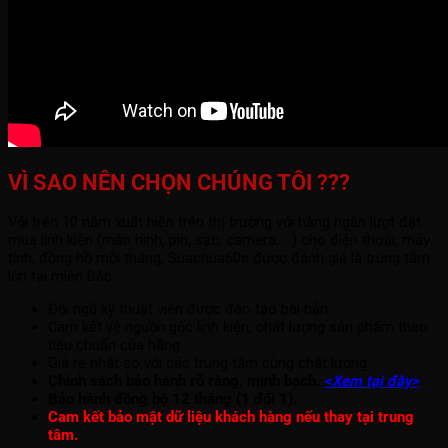
VÌ SAO NÊN CHỌN CHÚNG TÔI ???
Với trên 10 năm xuất hiện trên thị trường với hàng ngàn lượt đặt
mua linh kiện (màn hình, pin, sạc, camera, ...) cho điện thoại, máy
tính, đồng hồ mỗi tháng; Suachua60s được đánh giá là trung tâm
lớn tại miền Bắc.
Đội ngũ kỹ thuật viên được đào tạo bài bản.
Cam kết về nguồn gốc linh kiện, chất lượng sản phẩm theo
tiêu chuẩn của hãng.
Giá rẻ nhất so với các trung tâm cùng chất lượng.
Chính sách bảo hành rõ ràng, minh bạch.
<Xem tại đây>
Bảo hành đồng bộ 12 tháng (1 đổi 1).
Cam kết bảo mật dữ liệu khách hàng nếu thay tại trung
tâm.