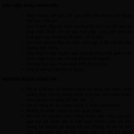
DẤU HIỆU CHAI, HỎNG PIN:
Máy nhanh hết pin, để qua đêm khi không sử dụng
hết hơn 15% pin.
Sạc nhanh đầy pin: bình thường khi pin cạn hết sạc lại
phải mất 2h30 -3h thì pin mới đầy . nếu pin chai thì
thời gian sạc khoảng 30 phút -1h là đầy.
Sạc mãi không đầy pin: bạn cắm sạc 4-5h mà pin vẫn
không đạt 100%.
Máy hay bị sập nguồn sau một khoảng thời gian nhất
định, máy cắm sạc nhưng không lên nguồn.
Pin hay báo ảo, chưa dưới 10% đã hết pin.
Hay bị nóng máy khi sử dụng.
NGUYÊN NHÂN HỎNG PIN:
Pin bị chai pin do khách hàng sử dụng sạc kém chất
lượng (Sạc không đúng cách, vừa sạc vừa nghe nhạc,
chơi game, sử dụng 3G liên tục …)
Pin bị hỏng do do chạm nóng IC trên mainboard.
Những lỗi phần cứng có liên quan khác.
Để biết rõ nguyên nhân hỏng, hoặc nếu máy của bạn
gặp sự cố hoặc pin bị hết quá nhanh, bạn có thể
mang tới sc60s để được hỗ trợ. Chúng tôi sẽ tư vấn
cho bạn miễn phí về Pin. Hoặc bạn có thể sử dụng