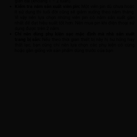
gian dài (khoảng 1 – 2 tuần).
Kiểm tra năm sản xuất viên pin:
Một viên pin dù chưa hoặc
ít sử dụng thì tuổi đời cũng sẽ giảm xuống theo năm tháng.
Vì vậy nên lựa chọn những viên pin có năm sản xuất gần
nhất để đạt hiệu suất tốt hơn. Nên mua pin khi điện thoại sử
dụng được trên 2 năm.
Chỉ nên dùng phụ kiện sạc mặc định mà nhà sản xuất
trang bị sẵn:
Nếu theo thời gian thiết bị này hị hư hỏng hay
thất lạc, bạn cũng chỉ nên lựa chọn các phụ kiện có cùng
hoặc gần giống với sản phẩm dùng trước của bạn.