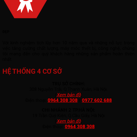
ĐẸP
Với kinh nghiệm tích lũy hơn 10 năm qua và những nỗ lực trong
việc tăng cường chất lượng, máy móc thiết bị, công nghệ, chúng
tôi mang đến cho quý khách hàng những sản phẩm hoàn thiện
nhất.
HỆ THỐNG 4 CƠ SỞ
TRỤ SỞ CHÍNH:
308 Nguyễn Trãi, Q.Thanh Xuân, Hà Nội.
(
Xem bản đồ
)
Điện thoại:
0964 308 308
/
0977 602 688
CHI NHÁNH 2 TP.HÀ NỘI:
19 Trần Quý Kiên, Q.Cầu Giấy, Hà Nội
(
Xem bản đồ
)
Điện thoại:
0964 308 308