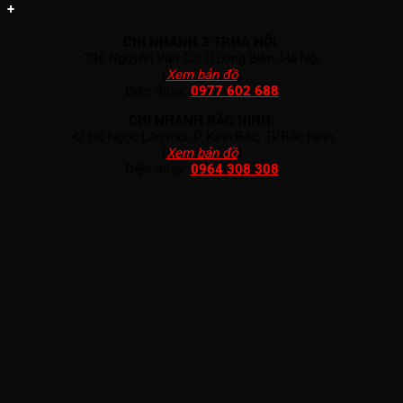
+
CHI NHÁNH 3 TP.HÀ NỘI:
336 Nguyễn Văn Cừ, Q.Long Biên, Hà Nội
(
Xem bản đồ
)
Điện thoại:
0977 602 688
CHI NHÁNH BẮC NINH:
42 Hồ Ngọc Lân mới, P. Kinh Bắc, TP.Bắc Ninh
(
Xem bản đồ
)
Điện thoại:
0964 308 308