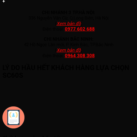
+
CHI NHÁNH 3 TP.HÀ NỘI:
336 Nguyễn Văn Cừ, Q.Long Biên, Hà Nội
(
Xem bản đồ
)
Điện thoại:
0977 602 688
CHI NHÁNH BẮC NINH:
42 Hồ Ngọc Lân mới, P. Kinh Bắc, TP.Bắc Ninh
(
Xem bản đồ
)
Điện thoại:
0964 308 308
LÝ DO HẦU HẾT KHÁCH HÀNG LỰA CHỌN
SC60S