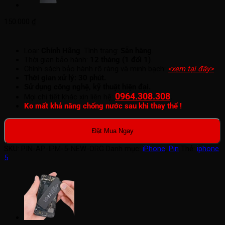
150.000
₫
Loại:
Chính Hãng
. Tình trạng:
Sẵn hàng
.
Thời gian bảo hành:
12 tháng (1 đổi 1)
.
Chính sách bảo hành rõ ràng và minh bạch:
<xem tại đây>
.
Thời gian xử lý: 30 phút.
Sử dụng công nghệ, kỹ thuật hiện đại.
0964.308.308
.
Mọi chi tiết khác xin liên hệ:
Ko mất khả năng chống nước sau khi thay thế !
Đặt Mua Ngay
SKU:
PIN-AP-IPM-5-NEW-ORG
Danh mục:
iPhone
,
Pin
Thẻ:
iphone
5