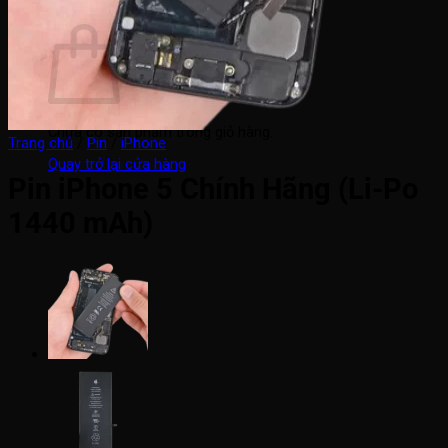
Giỏ hàng
Chưa có sản phẩm trong giỏ hàng.
Trang chủ
/
Pin
/
iPhone
Quay trở lại cửa hàng
Pin iPhone 5 Chính Hãng (Li-Po
1440 mAh)