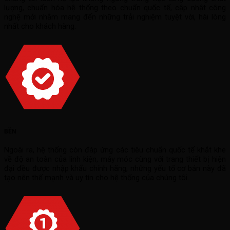
lượng, chuẩn hóa hệ thống theo chuẩn quốc tế, cập nhật công
nghệ mới nhằm mang đến những trải nghiệm tuyệt vời, hài lòng
nhất cho khách hàng.
BỀN
Ngoài ra, hệ thống còn đáp ứng các tiêu chuẩn quốc tế khắt khe
về độ an toàn của linh kiện, máy móc cùng với trang thiết bị hiện
đại đều được nhập khẩu chính hãng, những yếu tố cơ bản này đã
tạo nên thế mạnh và uy tín cho hệ thống của chúng tôi.